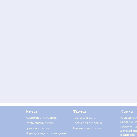
Игры
Тесты
Книги
Коррекционные игры
Тесты для детей
Классическ
психологи
Развивающие игры
Тесты для взрослых
Популярные
Групповые игры
Рисуночные тесты
детской пс
Игры для одного или двоих
родителей