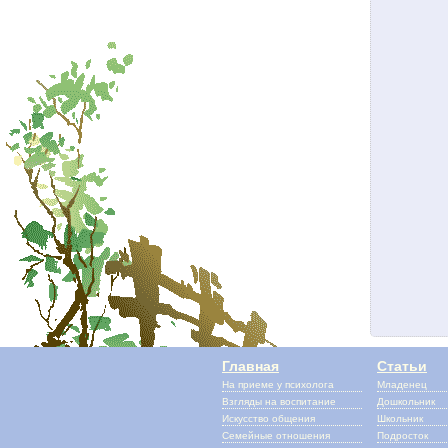
Главная
Статьи
На приеме у психолога
Младенец
Взгляды на воспитание
Дошкольник
Искусство общения
Школьник
Семейные отношения
Подросток