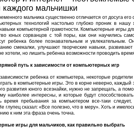
 каждого мальчишки
ременного мальчика существенно отличается от досуга его 
ютерных технологий настолько глубоко проник в нашу 
навыки компьютерной грамотности. Компьютерные игры для 
во юных сорванцов с той поры, как они научились сам
суг ребенка более познавательным и увлекательным. Он
нию смекалки, улучшают творческие навыки, развивают 
не хотели, но лишить ребенка возможности проводить время
 прямой путь к зависимости от компьютерных игр
зависимости ребенка от компьютера, некоторые родител
играть в компьютерные игры. Это в корне неверно, каждый 
го развития юного всезнайки, нужно не запрещать, а пом
му наиболее интересны, и которые будут способствовать
ь время пребывания за компьютером все-таки следует,
Не глупец сказал: «Все полезно, что в меру». Хоть и имелос
нию к ним эта фраза очень точна.
рные игры для мальчиков, как правильно выбрать