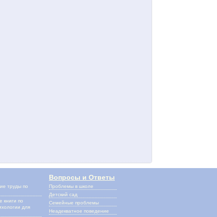
Вопросы и Ответы
ие труды по
Проблемы в школе
и
Детский сад
 книги по
Семейные проблемы
ихологии для
Неадекватное поведение