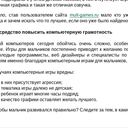
чная графика и такая же отличная озвучка.
ило, став пользователем сайта
mult-games.ru
мало кто уж
а и зачем искать что-то лучшее, если оно уже было найдено
 средство повысить компьютерную грамотность
ий компьютеров сегодня обойтись очень сложно, особ
е. Игры для мальчиков постепенно приводят к желанию п
олодые программисты, веб дизайнеры и специалисты по
ям именно благодаря компьютерным играм для мальчиков, в
лучаях компьютерные игры вредны:
 в них присутствует агрессия;
 тематика игры далеко не детская;
 ребенок играет многие часы подряд;
 качество графики оставляет желать лучшего.
тобы мальчик развивался правильно? Следите за тем, в каки