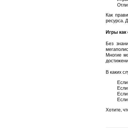
Отли
Как прав
ресурса. Д
Игры как
Без знан
мегаполис
Многие м
достижени
В каких с
Если
Если
Если
Если
Хотите, ч