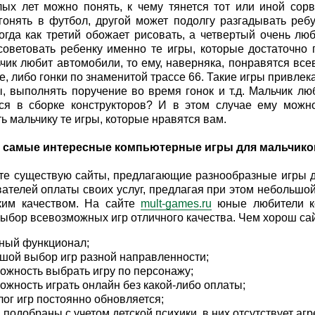
ых лет можно понять, к чему тянется тот или иной сор
гонять в футбол, другой может подолгу разгадывать ре
тогда как третий обожает рисовать, а четвертый очень лю
оветовать ребенку именно те игры, которые достаточно 
чик любит автомобили, то ему, наверняка, понравятся все
, либо гонки по знаменитой трассе 66. Такие игры привле
, выполнять поручение во время гонок и т.д. Мальчик лю
ся в сборке конструкторов? И в этом случае ему можн
ь мальчику те игры, которые нравятся вам.
и самые интересные компьютерные игры для мальчико
те существую сайты, предлагающие разнообразные игры 
вателей оплаты своих услуг, предлагая при этом небольшо
ким качеством. На сайте
mult-games.ru
юные любители ко
ыбор всевозможных игр отличного качества. Чем хорош сай
ный функционал;
шой выбор игр разной направленности;
ожность выбрать игру по персонажу;
ожность играть онлайн без какой-либо оплаты;
лог игр постоянно обновляется;
 подобраны с учетом детской психики, в них отсутствует агр