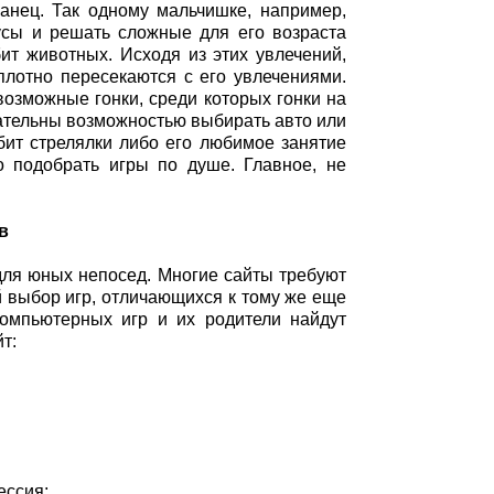
ванец. Так одному мальчишке, например,
бусы и решать сложные для его возраста
бит животных. Исходя из этих увлечений,
плотно пересекаются с его увлечениями.
возможные гонки, среди которых гонки на
кательны возможностью выбирать авто или
бит стрелялки либо его любимое занятие
о подобрать игры по душе. Главное, не
в
для юных непосед. Многие сайты требуют
й выбор игр, отличающихся к тому же еще
мпьютерных игр и их родители найдут
т:
ессия;