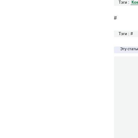
Тэги :
Ко
#
Тэги : #
Эту стат