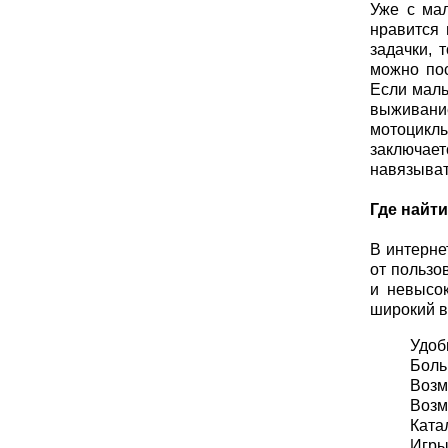
Уже с мал
нравится 
задачки, 
можно пос
Если маль
выживание
мотоциклы
заключает
навязыват
Где найт
В интерне
от пользо
и невысо
широкий в
Удоб
Боль
Возм
Возм
Ката
Игры