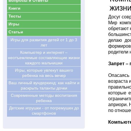
Вопросы и Ответы
жизни
Книги
Тесты
Досуг сов
Мир компь
Игры
обретают 
Статьи
большинст
Игры для развития детей от 1 до 3
делаю до
лет
формирова
родители 
Компьютер и интернет –
неотъемлемые составляющие жизни
каждого мальчишки
Запрет –
Игры, которые увлекут вашего
Опасаясь 
ребенка на весь вечер
возраста 
Ваш личный вундеркинд: как найти и
правильно
раскрыть таланты дочки
которые е
Современные методы воспитания
ограничит
ребенка
априори. 
Детские игрушки - от погремушек до
по отноше
смартфонов
Компьюте