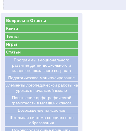
Вопросы и Ответы
Книги
Тесты
Игры
Статьи
Программы эмоционального
развития детей дошкольного и
младшего школьного возраста
Педагогическое манипулирование
Элементы логопедической работы на
уроках в начальной школе
Повышение орфографической
грамотности в младших класса
Возрождение пансионов
Школьная система специального
образования
Основополагающие принципы