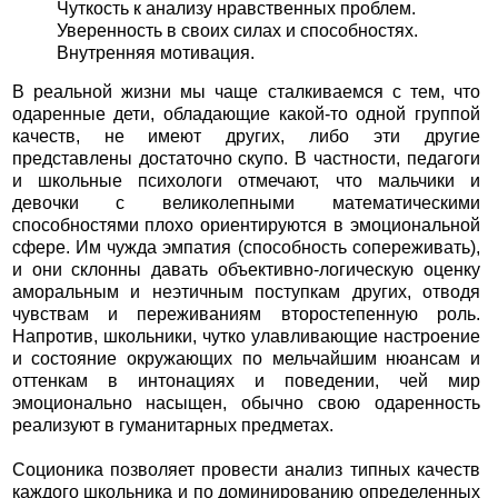
Чуткость к анализу нравственных проблем.
Уверенность в своих силах и способностях.
Внутренняя мотивация.
В реальной жизни мы чаще сталкиваемся с тем, что
одаренные дети, обладающие какой-то одной группой
качеств, не имеют других, либо эти другие
представлены достаточно скупо. В частности, педагоги
и школьные психологи отмечают, что мальчики и
девочки с великолепными математическими
способностями плохо ориентируются в эмоциональной
сфере. Им чужда эмпатия (способность сопереживать),
и они склонны давать объективно-логическую оценку
аморальным и неэтичным поступкам других, отводя
чувствам и переживаниям второстепенную роль.
Напротив, школьники, чутко улавливающие настроение
и состояние окружающих по мельчайшим нюансам и
оттенкам в интонациях и поведении, чей мир
эмоционально насыщен, обычно свою одаренность
реализуют в гуманитарных предметах.
Соционика позволяет провести анализ типных качеств
каждого школьника и по доминированию определенных