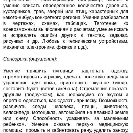
умение описать определенное количество деревьев,
кустарников, трав, зверей или птиц, характерных для
какого-нибудь конкретного региона. Умение разбираться
в чертежах, схемах, таблицах. Тяготение ко
всевозможным вычислениям и расчетам; умение искать
и исправлять ошибки других в текстах, задачах,
рисунках и др. Любовь к техническим устройствам,
механике, электронике, физике и т. д.).
Сенсорика (ощущения):
Умение пришить пуговицу, заштопать одежду,
отремонтировать игрушку, сделать полезную вещь или
украшение для дома, приготовить вкусное блюдо,
составить букет цветов (икебана). Стремление показать
друзьям (подружкам), как необходимо со вкусом и
опрятно одеваться, как сделать прическу. Возможность
различать следы человека, птицы, животного,
велосипеда, мотоцикла, автомобиля на влажной земле
или снегу. Способность ухаживать за маленьким
ребенком. Умение оказать первую медицинскую
помощь: промыть и забинтовать рану, удалить занозу,