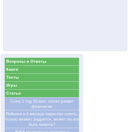
Вопросы и Ответы
Книги
Тесты
Игры
Статьи
Сыну 1 год 10 мес: плохо развит
физически
Ребенок в 4 месяца перестал гулить,
только визжит, радуется, может ли это
быть немота?
В 8,5 месяцев не ползает и