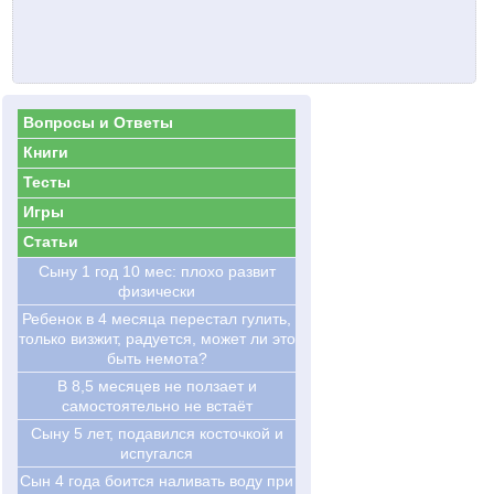
Вопросы и Ответы
Книги
Тесты
Игры
Статьи
Сыну 1 год 10 мес: плохо развит
физически
Ребенок в 4 месяца перестал гулить,
только визжит, радуется, может ли это
быть немота?
В 8,5 месяцев не ползает и
самостоятельно не встаёт
Сыну 5 лет, подавился косточкой и
испугался
Сын 4 года боится наливать воду при