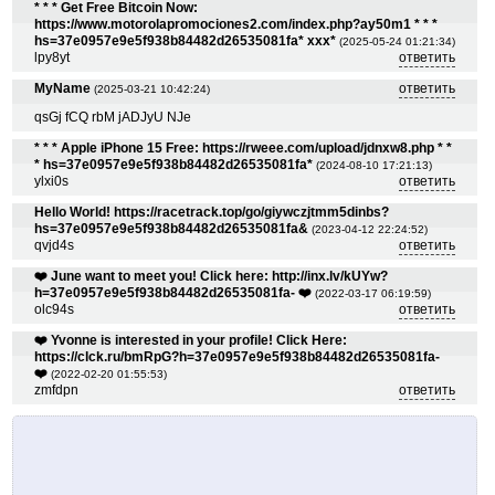
* * * Get Free Bitcoin Now:
https://www.motorolapromociones2.com/index.php?ay50m1 * * *
hs=37e0957e9e5f938b84482d26535081fa* ххх*
(2025-05-24 01:21:34)
lpy8yt
ответить
MyName
ответить
(2025-03-21 10:42:24)
qsGj fCQ rbM jADJyU NJe
* * * Apple iPhone 15 Free: https://rweee.com/upload/jdnxw8.php * *
* hs=37e0957e9e5f938b84482d26535081fa*
(2024-08-10 17:21:13)
ylxi0s
ответить
Hello World! https://racetrack.top/go/giywczjtmm5dinbs?
hs=37e0957e9e5f938b84482d26535081fa&
(2023-04-12 22:24:52)
qvjd4s
ответить
❤️ June want to meet you! Click here: http://inx.lv/kUYw?
h=37e0957e9e5f938b84482d26535081fa- ❤️
(2022-03-17 06:19:59)
olc94s
ответить
❤️ Yvonne is interested in your profile! Click Here:
https://clck.ru/bmRpG?h=37e0957e9e5f938b84482d26535081fa-
❤️
(2022-02-20 01:55:53)
zmfdpn
ответить