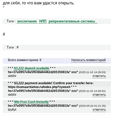
для себя, то что вам удастся открыть.
"
Тэги :
воспитание
НЛП
репрезентативные системы
#
Тэги : #
Всего комментариев: 9
Написать комментарий
* * *
$3,222 deposit available
* * *
hs=37e0957e9e5f938b84482d26535081fa* ххх*
(2025-11-10 14:28:03)
sk6lhl
ответить
* * * $3,222 payment available! Confirm your transfer here:
https://somaarttattoo.ru/index.php?zywseh * * *
hs=37e0957e9e5f938b84482d26535081fa* ххх*
(2025-11-10 14:28:02)
sk6lhl
ответить
* * *
Win Free Cash Instantly
* * *
hs=37e0957e9e5f938b84482d26535081fa* ххх*
(2025-05-24 01:21:35)
lpy8yt
ответить