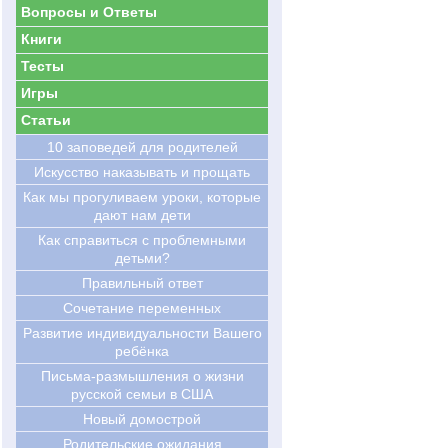
Вопросы и Ответы
Книги
Тесты
Игры
Статьи
10 заповедей для родителей
Искусство наказывать и прощать
Как мы прогуливаем уроки, которые
дают нам дети
Как справиться с проблемными
детьми?
Правильный ответ
Сочетание переменных
Развитие индивидуальности Вашего
ребёнка
Письма-размышления о жизни
русской семьи в США
Новый домострой
Родительские ожидания