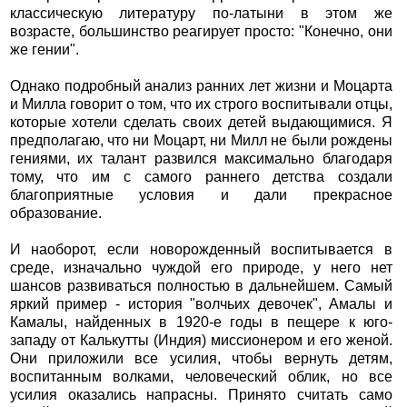
классическую литературу по-латыни в этом же
возрасте, большинство реагирует просто: "Конечно, они
же гении".
Однако подробный анализ ранних лет жизни и Моцарта
и Милла говорит о том, что их строго воспитывали отцы,
которые хотели сделать своих детей выдающимися. Я
предполагаю, что ни Моцарт, ни Милл не были рождены
гениями, их талант развился максимально благодаря
тому, что им с самого раннего детства создали
благоприятные условия и дали прекрасное
образование.
И наоборот, если новорожденный воспитывается в
среде, изначально чуждой его природе, у него нет
шансов развиваться полностью в дальнейшем. Самый
яркий пример - история "волчьих девочек", Амалы и
Камалы, найденных в 1920-е годы в пещере к юго-
западу от Калькутты (Индия) миссионером и его женой.
Они приложили все усилия, чтобы вернуть детям,
воспитанным волками, человеческий облик, но все
усилия оказались напрасны. Принято считать само