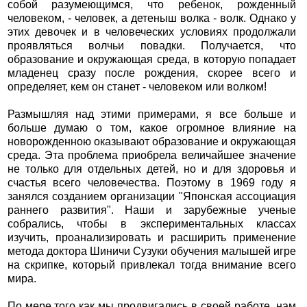
собой разумеющимся, что ребенок, рожденный
человеком, - человек, а детеныш волка - волк. Однако у
этих девочек и в человеческих условиях продолжали
проявляться волчьи повадки. Получается, что
образование и окружающая среда, в которую попадает
младенец сразу после рождения, скорее всего и
определяет, кем он станет - человеком или волком!
Размышляя над этими примерами, я все больше и
больше думаю о том, какое огромное влияние на
новорожденною оказывают образование и окружающая
среда. Эта проблема приобрела величайшее значение
не только для отдельных детей, но и для здоровья и
счастья всего человечества. Поэтому в 1969 году я
занялся созданием организации "Японская ассоциация
раннего развития". Наши и зарубежные ученые
собрались, чтобы в экспериментальных классах
изучить, проанализировать и расширить применение
метода доктора Шиничи Сузуки обучения малышей игре
на скрипке, который привлекал тогда внимание всего
мира.
По мере того как мы продвигались в своей работе, нам