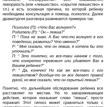
леворукость (или «левшество», «скрытое левшество» и
т.п.) и есть основная причина, по которой ребенку
необходима консультация и помощь психолога. Далее
драматургия разговора развивается примерно так:
Психолог (П): «Что Вас волнует?»
Родители (Р): “ Он – левша?”
П: “ Пока не знаю. А Вас что-то волнует в его
поведении, развитии? Что именно?”
Р: “ Мне сказали, что он левша, я хотела бы это
уточнить?”
П: “ Это понятно, но все-таки начнем с того,
что конкретно тревожит или удивляет Вас в
Вашем ребенке?”
Р: “ Да, конечно! Но как же все-таки с его
левшеством? Вообще-то он все делает правой
рукой, но мне сказали, что он скрытый левша?”
Понятно, что дальнейшее обследование ребенка все
расставляет по местам. Но то завораживающее
действие, которое оказывает слово “левша”, просто
поражает. Этот гипноз может сравниться только с