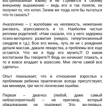
востребованная извне) и не стремится к своему
внешнему выражению – ведь его и так поняли, он
получил то, что хотел. Зачем же тогда хотя бы пытаться
что-то сказать?
Аналогично – с жалобами на неловкость, нежелание
рисовать, агрессивность и т.п. Наиболее частые
реплики родителей: «Нам сказали, что у него задержка
психо-моторного развития (невроз, гипертензионный
синдром и т.д.). Всю его жизнь, чуть ли не с рождения
делали массаж, давали лекарства, а проблемы все еще
остаются. Что же я буду его мучить?! О каком
воспитании Вы говорите?! Ведь он начинает плакать, а
то и вовсе впадает в агрессию. Мне легче самой все
сделать».
Опыт показывает, что в отношении взрослых к
проблемам ребенка практически всегда присутствуют,
как минимум, три чисто логические ошибки.
Первая – диагноз (любой, даже самый
неблагоприятный) – не приговор, который
обжалованию не подлежит. Это, во-первых,