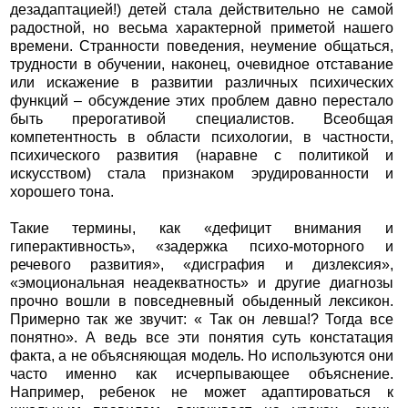
дезадаптацией!) детей стала действительно не самой
радостной, но весьма характерной приметой нашего
времени. Странности поведения, неумение общаться,
трудности в обучении, наконец, очевидное отставание
или искажение в развитии различных психических
функций – обсуждение этих проблем давно перестало
быть прерогативой специалистов. Всеобщая
компетентность в области психологии, в частности,
психического развития (наравне с политикой и
искусством) стала признаком эрудированности и
хорошего тона.
Такие термины, как «дефицит внимания и
гиперактивность», «задержка психо-моторного и
речевого развития», «дисграфия и дизлексия»,
«эмоциональная неадекватность» и другие диагнозы
прочно вошли в повседневный обыденный лексикон.
Примерно так же звучит: « Так он левша!? Тогда все
понятно». А ведь все эти понятия суть констатация
факта, а не объясняющая модель. Но используются они
часто именно как исчерпывающее объяснение.
Например, ребенок не может адаптироваться к