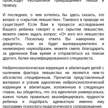
происходит «волшебное превращение» левши в
правшу.
И последнее, о чем хотелось бы здесь сказать, это
вопрос о «скрытом левшестве». Такового в природе не
существует! Если Вам в процессе исследования
Вашего ребенка говорят о его скрытом левшестве,
можете смело задать вопрос: «От кого его левшество
скрыто?». Поскольку ответа Вы наверняка не
дождетесь, или он будет маловразумителен и
неимоверно наукообразен, можете смело благодарить
за уделенное Вам время и отправляться на поиски
другого, более квалифицированного специалиста.
Нейропсихологическая коррекция и абилитация детей с
наличием фактора левшества не является чем-то
абсолютно специфичным. Прочитав представленный
материал и усвоив идеологию нейропсихологической
коррекции и абилитации, изложенную в следующих
главах, вы убедитесь, что эта идеология универсальна;
важно только правильно квалифицировать трудности
ребенка и подобрать адекватную именно ему
программу психолого-педагогического сопровождения.