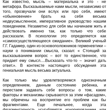
Как известно, мысль – материальна и это - не
метафора. Высказываемые нами мысли, независимо от
того, прозвучали они вслух или про себя, имеют
«обыкновение» брать на себя весьма
недвусмысленное, императивное руководство нашим
поведением. Незаметно для себя мы начинаем жить и
действовать именно так, как только что себе
рассказали. В психологии это определяется как
«самоосуществляющееся ожидание». Великий ученый
Г.Г. Гадамер, один из основоположников герменевтики –
науки о понимании смысла, сказал: « Стоящий за
высказыванием вопрос – вот то единственное, что
придает ему смысл….Высказать что-то – значит дать
ответ.». В контексте настоящего обсуждения эта
гениальная мысль весьма актуальна.
Как только мы удовлетворяемся однозначным
определением, данным состоянию ребенка, и
перестаем задавать себе вопросы о том, какие
факторы и механизмы скрываются за этим «фасадом»,
мы обречены на восприятие его проблем как бы
фрагментами. Еще печальнее, когда эта
фрагментарность усугубляется игнорированием или