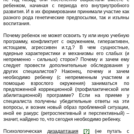
ребенком, начиная с периода его внутриутробного
развития. И в их формировании принимали участие как
разного рода генетические предпосылки, так и изъяны
воспитания.
Почему ребенок не может освоить ту или иную учебную
программу, конфликтует с окружением, гиперактивен,
истощаем, агрессивен и.т.д.? В чем сущностные,
ядерные характеристики и механизмы его слабых (и
непременно - сильных) сторон? Почему и зачем ему
следует провести дополнительные обследования у
других специалистов? Наконец, почему и зачем
необходимо ребенку (с непременным участием и
помощью взрослого окружения) заниматься по
предложенной коррекционной (профилактической или
абилитационной) программе? Если на приеме у
специалиста получены убедительные ответы на эти
вопросы, и возник новый образ проблемной ситуации,
иной ее ракурс (ретроспективный и перспективный) –
значит, найдено то, что сегодня необходимо ребенку.
Психологическая
дизадаптация
[?]
(не путать с