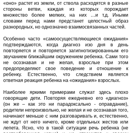
«оно» растет из земли, от ствола расходятся в разные
стороны ветви, каждая из которых порождает
множество более мелких, на них …и т.д. Иными
словами перед нами предстанет целостный образ
разнородных, но однозначно взаимосвязанных частей.
Особенно часто «самоосуществляющиеся ожидания»
подтверждаются, когда диагноз изо дня в день
повторяется и повторяется загипнотизированным его
звучанием ближайшим окружением ребенка. Сами того
не осознавая и не желая, взрослые при этом
предопределяют свое поведение и отношение к
ребенку. Естественно, что следствием является
ответная реакция ребенка на «ожидания» взрослых.
Наиболее яркими примерами служат здесь плохо
говорящие дети. Повторяя ежедневно его «диагноз»
(он же – как это ни парадоксально - оправдание),
родители непроизвольно, не желая и не осознавая того,
начинают меньше с ним разговаривать и, естественно,
не ждут от него ничего, кроме отдельных жестов или
лепета. Ясно, что в такой ситуации речь ребенка (не