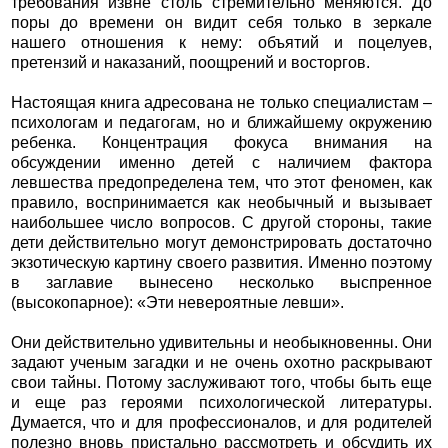
требования извне столь стремительно меняются. До
поры до времени он видит себя только в зеркале
нашего отношения к нему: объятий и поцелуев,
претензий и наказаний, поощрений и восторгов.
Настоящая книга адресована не только специалистам –
психологам и педагогам, но и ближайшему окружению
ребенка. Концентрация фокуса внимания на
обсуждении именно детей с наличием фактора
левшества предопределена тем, что этот феномен, как
правило, воспринимается как необычный и вызывает
наибольшее число вопросов. С другой стороны, такие
дети действительно могут демонстрировать достаточно
экзотическую картину своего развития. Именно поэтому
в заглавие вынесено несколько выспренное
(высокопарное): «Эти невероятные левши».
Они действительно удивительны и необыкновенны. Они
задают ученым загадки и не очень охотно раскрывают
свои тайны. Потому заслуживают того, чтобы быть еще
и еще раз героями психологической литературы.
Думается, что и для профессионалов, и для родителей
полезно вновь пристально рассмотреть и обсудить их