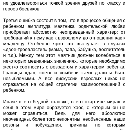
не удовлетворяться точкой зрения друзей по классу и
героев боевиков.
Третья ошибка состоит в том, что в процессе общения с
ребенком амплитуда маятника родительской любви
приобретает абсолютно неоправданный характер: от
требований к нему как к взрослому до отношения как к
младенцу. Особенно ярко это выступает в случаях
«двое-троевластия» (мама, папа, бабушка, воспитатель
и т.д.). Между тем этот маятник должен колебаться в
некоторых медианных значениях, которые необходимо
жестко соотносить с возрастом и характером ребенка.
Границы «да», «нет» и «выбери сам» должны быть
незыблемыми. А все дискуссии взрослых никак не
отражаться на общей стратегии взаимоотношений с
ребенком.
Иначе в его бедной головке, в его «картине мира» и
себя в этом мире образуется хаос, с которым он не
может справиться. Ведь для него абсолютно
неочевидны, более того непонятны, необъяснимы наши
резоны и побуждения, причины, по которым