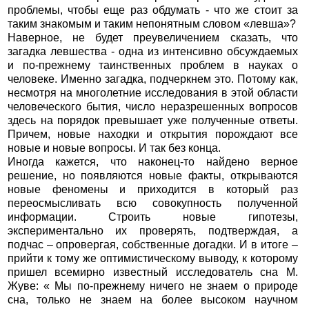
проблемы, чтобы еще раз обдумать - что же стоит за
таким знакомым и таким непонятным словом «левша»?
Наверное, не будет преувеличением сказать, что
загадка левшества - одна из интенсивно обсуждаемых
и по-прежнему таинственных проблем в науках о
человеке. Именно загадка, подчеркнем это. Потому как,
несмотря на многолетние исследования в этой области
человеческого бытия, число неразрешенных вопросов
здесь на порядок превышает уже полученные ответы.
Причем, новые находки и открытия порождают все
новые и новые вопросы. И так без конца.
Иногда кажется, что наконец-то найдено верное
решение, но появляются новые факты, открываются
новые феномены и приходится в который раз
переосмысливать всю совокупность полученной
информации. Строить новые гипотезы,
экспериментально их проверять, подтверждая, а
подчас – опровергая, собственные догадки. И в итоге –
прийти к тому же оптимистическому выводу, к которому
пришел всемирно известный исследователь сна М.
Жуве: « Мы по-прежнему ничего не знаем о природе
сна, только не знаем на более высоком научном