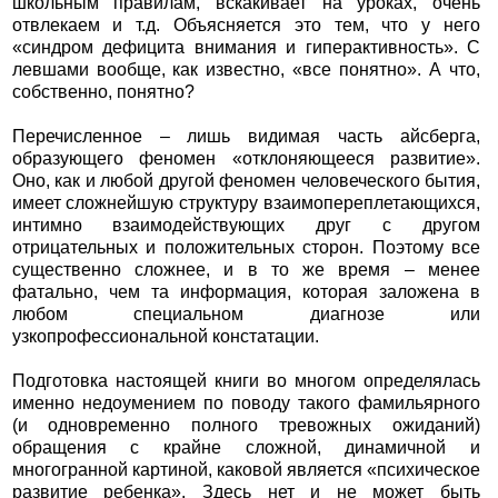
школьным правилам, вскакивает на уроках, очень
отвлекаем и т.д. Объясняется это тем, что у него
«синдром дефицита внимания и гиперактивность». С
левшами вообще, как известно, «все понятно». А что,
собственно, понятно?
Перечисленное – лишь видимая часть айсберга,
образующего феномен «отклоняющееся развитие».
Оно, как и любой другой феномен человеческого бытия,
имеет сложнейшую структуру взаимопереплетающихся,
интимно взаимодействующих друг с другом
отрицательных и положительных сторон. Поэтому все
существенно сложнее, и в то же время – менее
фатально, чем та информация, которая заложена в
любом специальном диагнозе или
узкопрофессиональной констатации.
Подготовка настоящей книги во многом определялась
именно недоумением по поводу такого фамильярного
(и одновременно полного тревожных ожиданий)
обращения с крайне сложной, динамичной и
многогранной картиной, каковой является «психическое
развитие ребенка». Здесь нет и не может быть