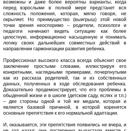
возможны и даже более вероятны варианты, когда
перед взрослыми в полной мере предстанет вся
сложность положения, которая, мягко говоря, не
окрыляет. Но преимущество (выигрыш) этой новой
точки зрения неоспоримо – родители, психологи и
педагоги начинают видеть ситуацию как более
целостную, информационно насыщенную и понимать
логику своих дальнейших совместных действий в
направлении гармонизации развития ребенка.
Профессионал высокого класса всегда объяснит свое
заключение простыми словами, иллюстрируя его
конкретными, наглядными примерами, почерпнутыми
как из рассказа родителей, так и из собственных
данных, полученных в ходе обследования ребенка.
Доказательно продемонстрирует, что его проблемы в
обыденной жизни и в школе (детском саду, яслях и т.п.)
– две стороны одной и той же медали, которая и
является базовой причиной, в которой коренятся
основные препятствия к его нормальной адаптации.
И, оказывается, эти препятствия появились не вчера, и
не год назад; они постепенно вырастали вместе с