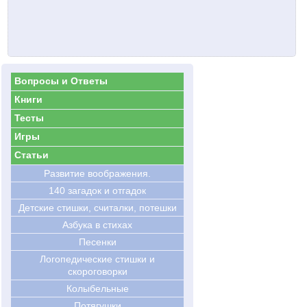
Вопросы и Ответы
Книги
Тесты
Игры
Статьи
Развитие воображения.
140 загадок и отгадок
Детские стишки, считалки, потешки
Азбука в стихах
Песенки
Логопедические стишки и
скороговорки
Колыбельные
Потягушки