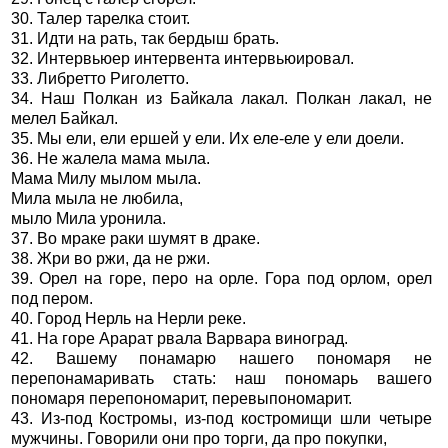
30. Талер тарелка стоит.
31. Идти на рать, так бердыш брать.
32. Интервьюер интервента интервьюировал.
33. Либретто Риголетто.
34. Наш Полкан из Байкала лакал. Полкан лакал, не
мелел Байкал.
35. Мы ели, ели ершей у ели. Их еле-еле у ели доели.
36. Не жалела мама мыла.
Мама Милу мылом мыла.
Мила мыла не любила,
мыло Мила уронила.
37. Во мраке раки шумят в драке.
38. Жри во ржи, да не ржи.
39. Орел на горе, перо на орле. Гора под орлом, орел
под пером.
40. Город Нерль на Нерли реке.
41. На горе Арарат рвала Варвара виноград.
42. Вашему понамарю нашего пономаря не
перепонамаривать стать: наш пономарь вашего
пономаря перепономарит, перевыпономарит.
43. Из-под Костромы, из-под костромищи шли четыре
мужчины. Говорили они про торги, да про покупки,