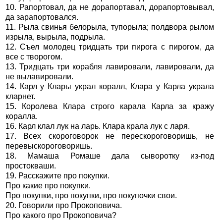
10. Рапортовал, да не дорапортавал, дорапортовывал,
да зарапортовался.
11. Рыла свинья белорыла, тупорыла; полдвора рылом
изрыла, вырыла, подрыла.
12. Съел молодец тридцать три пирога с пирогом, да
все с творогом.
13. Тридцать три корабля лавировали, лавировали, да
не вылавировали.
14. Карл у Клары украл коралл, Клара у Карла украла
кларнет.
15. Королева Клара строго карала Карла за кражу
коралла.
16. Карл клал лук на ларь. Клара крала лук с ларя.
17. Всех скороговорок не перескороговоришь, не
перевыскороговоришь.
18. Мамаша Ромаше дала сыворотку из-под
простокваши.
19. Расскажите про покупки.
Про какие про покупки.
Про покупки, про покупки, про покупочки свои.
20. Говорили про Прокоповича.
Про какого про Прокоповича?