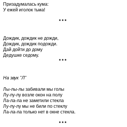
Призадумалась кума:
У ежей иголок тьма!
* * *
Дождик, дождик не дожди,
Дождик, дождик подожди.
Дай дойти до дому
Дедушке седому.
* * *
На звук "Л"
Лы-лы-лы забивали мы голы
Лу-лу-лу возле окон на полу
Ла-ла-ла не заметили стекла
Лу-лу-лу мы не били по стеклу
Ла-ла-ла только нет в окне стекла.
* * *