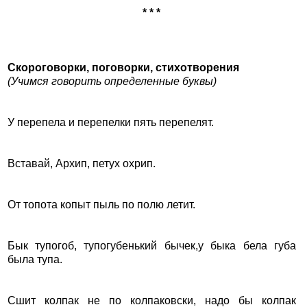
* * *
Скороговорки, поговорки, стихотворения
(Учимся говорить определенные буквы)
У перепелa и перепелки пять перепелят.
Встaвaй, Архип, петух охрип.
От топотa копыт пыль по полю летит.
Бык тупогоб, тупогубенький бычек,у быка бела губа
была тупа.
Сшит колпак не по колпаковски, надо бы колпак