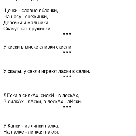
Щечки - словно яблочки,
На носу - снежинки,
Девочки и мальчики
Скачут, как пружинки!
* * *
У киски в миске сливки скисли.
* * *
У скалы, у сакли играют ласки в салки.
* * *
ЛЕски в силкАх, силкИ - в лескАх,
В силкАх - лАски, в лескАх - лИски.
* * *
У Капки - из липки палка,
На палке - липкая пакля.