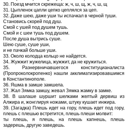
30. Поезд мчится скрежеща: ж, ч, ш, щ, ж, ч, ш, щ
31. Цыпленок цапли цепко цеплялся за цеп.
32. Даже шею, даже уши ты испачкал в черной туши.
Становись скорей под душ.
Смой с ушей под душем тушь.
Смой и с шеи тушь под душем.
После душа вытрись суше.
Шею суше, суше уши,
и не пачкай больше уши.
33. Около колодца кольцо не найдется.
34. Жужжит жужелица, жужжит, да не кружиться.
35. Разнервничавшегося конституцианалиста
(Пропроколокропенко) нашли акклиматизировавшимся
в Константинополе.
36. Яшма в замше замшела.
37. Жал Зямка замшу, жевал Зямка жамку в замке.
38. В шалаше шуршит шелками желтый дервиш из
Алжира и, жонглируя ножами, штуку кушает инжира.
39. (Загадка) Плешь идет на гору, плешь идет под гору,
плешь с плешью встретится, плешь плеши молвит:
ты плешь, я плешь, на плешь капнешь, плешь
задерешь, другую заведешь.