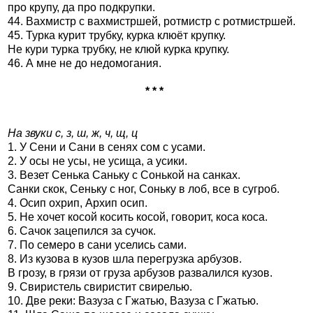
про крупу, да про подкрупки.
44. Вахмистр с вахмистршей, ротмистр с ротмистршей.
45. Турка курит трубку, курка клюёт крупку.
Не кури турка трубку, не клюй курка крупку.
46. А мне не до недомогания.
* * *
На звуки с, з, ш, ж, ч, щ, ц
1. У Сени и Сани в сенях сом с усами.
2. У осы не усы, не усища, а усики.
3. Везет Сенька Саньку с Сонькой на санках.
Санки скок, Сеньку с ног, Соньку в лоб, все в сугроб.
4. Осип охрип, Архип осип.
5. Не хочет косой косить косой, говорит, коса коса.
6. Сачок зацепился за сучок.
7. По семеро в сани уселись сами.
8. Из кузова в кузов шла перегрузка арбузов.
В грозу, в грязи от груза арбузов развалился кузов.
9. Свиристель свиристит свирелью.
10. Две реки: Вазуза с Гжатью, Вазуза с Гжатью.