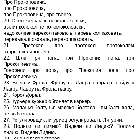
Про Прокоповича,
про Прокоповича,
про Прокоповича, про твоего.
20. Сшит колпак не по-колпаковски,
вылит колокол не по-колоколовски,
надо колпак переколпаковать, перевыколпаковать,
перевыкалпоковать, переколпаковать.
21. Протокол про протокол протоколом
запротоколировали.
22. Шли три попа, три Прокопия попа, три
Прокопиевича.
Говорили про попа, про Прокопия попа, про
Прокопиевича.
23. Была у Фрола, Фролу на Лавра наврала, пойду к
Лавру, Лавру на Фрола навру.
24. Король¦орел.
25. Курьера курьер обгоняет в карьер.
26. Маланья-болтунья молоко болтала , выбалтывала,
не выболтала.
27. Регулировщик лигуриец регулировал в Лигурии.
28. Полили ли лилию? Видели ли Лидию? Полили
лилию. Видели Лидию.
29. Гонец с галер сгорел.