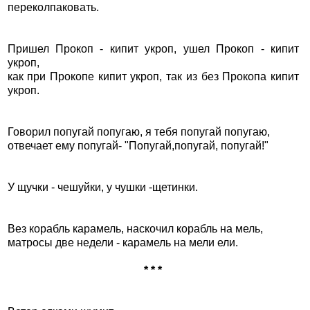
переколпаковать.
Пришел Прокоп - кипит укроп, ушел Прокоп - кипит
укроп,
как при Прокопе кипит укроп, так из без Прокопа кипит
укроп.
Говорил попугай попугаю, я тебя попугай попугаю,
отвечает ему попугай- "Попугай,попугай, попугай!"
У щучки - чешуйки, у чушки -щетинки.
Вез корабль карамель, наскочил корабль на мель,
матросы две недели - карамель на мели ели.
* * *