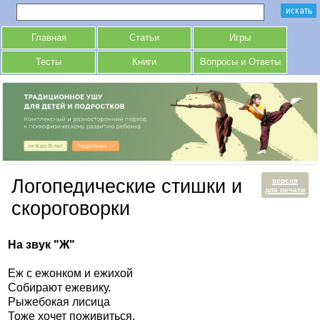
Главная
Статьи
Игры
Тесты
Книги
Вопросы и Ответы
Логопедические стишки и
версия
для печати
скороговорки
На звук "Ж"
Еж с ежонком и ежихой
Собирают ежевику.
Рыжебокая лисица
Тоже хочет поживиться.