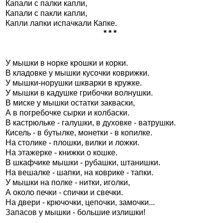
Капали с палки капли,
Капали с пакли капли,
Капли лапки испачкали Капке.
* * *
У мышки в норке крошки и корки.
В кладовке у мышки кусочки коврижки.
У мышки-норушки шкварки в кружке.
У мышки в кадушке грибочки волнушки.
В миске у мышки остатки закваски,
А в погребочке сырки и колбаски.
В кастрюльке - галушки, в духовке - ватрушки.
Кисель - в бутылке, монетки - в копилке.
На столике - плошки, вилки и ложки.
На этажерке - книжки о кошке.
В шкафчике мышки - рубашки, штанишки.
На вешалке - шапки, на коврике - тапки.
У мышки на полке - нитки, иголки,
А около печки - спички и свечки.
На двери - крючочки, цепочки, замочки...
Запасов у мышки - большие излишки!