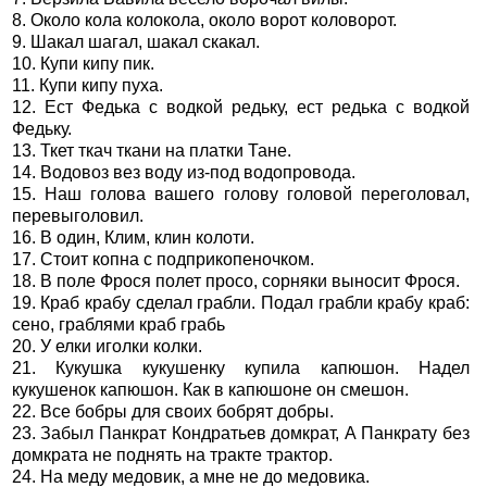
8. Около кола колокола, около ворот коловорот.
9. Шакал шагал, шакал скакал.
10. Купи кипу пик.
11. Купи кипу пуха.
12. Ест Федька с водкой редьку, ест редька с водкой
Федьку.
13. Ткет ткач ткани на платки Тане.
14. Водовоз вез воду из-под водопровода.
15. Наш голова вашего голову головой переголовал,
перевыголовил.
16. В один, Клим, клин колоти.
17. Стоит копна с подприкопеночком.
18. В поле Фрося полет просо, сорняки выносит Фрося.
19. Краб крабу сделал грабли. Подал грабли крабу краб:
сено, граблями краб грабь
20. У елки иголки колки.
21. Кукушка кукушенку купила капюшон. Надел
кукушенок капюшон. Как в капюшоне он смешон.
22. Все бобры для своих бобрят добры.
23. Забыл Панкрат Кондратьев домкрат, А Панкрату без
домкрата не поднять на тракте трактор.
24. На меду медовик, а мне не до медовика.