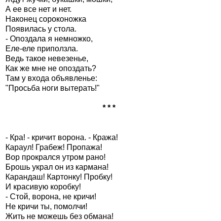
А ее все нет и нет.
Наконец сороконожка
Появилась у стола.
- Опоздала я немножко,
Еле-еле приползла.
Ведь такое невезенье,
Как же мне не опоздать?
Там у входа объявленье:
"Просьба ноги вытерать!"
* * *
- Кра! - кричит ворона. - Кража!
Караул! Грабеж! Пропажа!
Вор прокрался утром рано!
Брошь украл он из кармана!
Карандаш! Картонку! Пробку!
И красивую коробку!
- Стой, ворона, не кричи!
Не кричи ты, помолчи!
Жить не можешь без обмана!