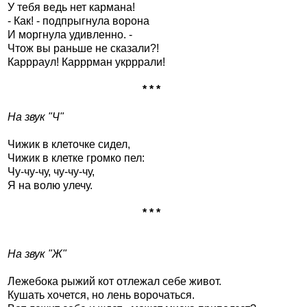
У тебя ведь нет кармана!
- Как! - подпрыгнула ворона
И моргнула удивленно. -
Чтож вы раньше не сказали?!
Каррраул! Карррман укрррали!
* * *
На звук "Ч"
Чижик в клеточке сидел,
Чижик в клетке громко пел:
Чу-чу-чу, чу-чу-чу,
Я на волю улечу.
* * *
На звук "Ж"
Лежебока рыжий кот отлежал себе живот.
Кушать хочется, но лень ворочаться.