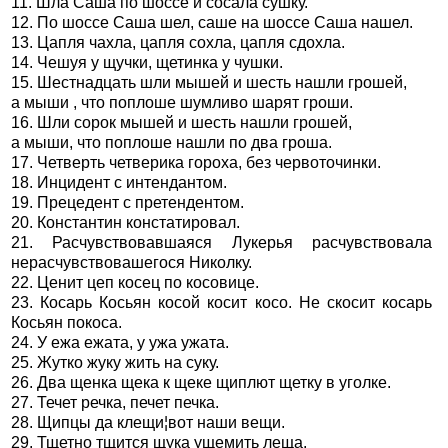
11. Шла Саша по шоссе и сосала сушку.
12. По шоссе Саша шел, саше на шоссе Саша нашел.
13. Цапля чахла, цапля сохла, цапля сдохла.
14. Чешуя у щучки, щетинка у чушки.
15. Шестнадцать шли мышей и шесть нашли грошей,
а мыши , что поплоше шумливо шарят гроши.
16. Шли сорок мышей и шесть нашли грошей,
а мыши, что поплоше нашли по два гроша.
17. Четверть четверика гороха, без червоточинки.
18. Инцидент с интендантом.
19. Прецедент с претендентом.
20. Константин констатировал.
21. Расчувствовавшаяся Лукерья расчувствовала
нерасчувствовашегося Николку.
22. Ценит цеп косец по косовице.
23. Косарь Косьян косой косит косо. Не скосит косарь
Косьян покоса.
24. У ежа ежата, у ужа ужата.
25. Жутко жуку жить на суку.
26. Два щенка щека к щеке щиплют щетку в уголке.
27. Течет речка, печет печка.
28. Щипцы да клещи¦вот наши вещи.
29. Тщетно тщится щука ущемить леща.