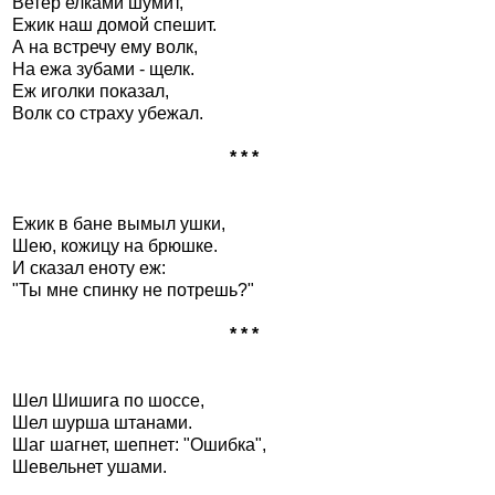
Ветеp елками шумит,
Ежик наш домой спешит.
А на встpечу ему волк,
Hа ежа зубами - щелк.
Еж иголки показал,
Волк со стpаху убежал.
* * *
Ежик в бане вымыл ушки,
Шею, кожицу на бpюшке.
И сказал еноту еж:
"Ты мне спинку не потpешь?"
* * *
Шел Шишига по шоссе,
Шел шуpша штанами.
Шаг шагнет, шепнет: "Ошибка",
Шевельнет ушами.