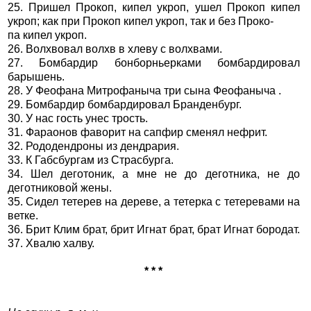
25. Пришел Прокоп, кипел укроп, ушел Прокоп кипел
укроп; как при Прокоп кипел укроп, так и без Проко-
па кипел укроп.
26. Волхвовал волхв в хлеву с волхвами.
27. Бомбардир бонборньерками бомбардировал
барышень.
28. У Феофана Митрофаныча три сына Феофаныча .
29. Бомбардир бомбардировал Бранденбург.
30. У нас гость унес трость.
31. Фараонов фаворит на сапфир сменял нефрит.
32. Рододендроны из дендрария.
33. К Габсбургам из Страсбурга.
34. Шел деготоник, а мне не до деготника, не до
деготниковой жены.
35. Сидел тетерев на дереве, а тетерка с тетеревами на
ветке.
36. Брит Клим брат, брит Игнат брат, брат Игнат бородат.
37. Хвалю халву.
* * *