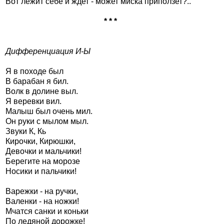
Вот лежит себе и ждет - может миска приползет?..
* * *
Дифференциация И-Ы
Я в походе был
В барабан я бил.
Волк в долине выл.
Я веревки вил.
Малыш был очень мил.
Он руки с мылом мыл.
Звуки К, Кь
Кирочки, Кирюшки,
Девочки и мальчики!
Берегите на морозе
Носики и пальчики!
Варежки - на ручки,
Валенки - на ножки!
Мчатся санки и коньки
По ледяной дорожке!