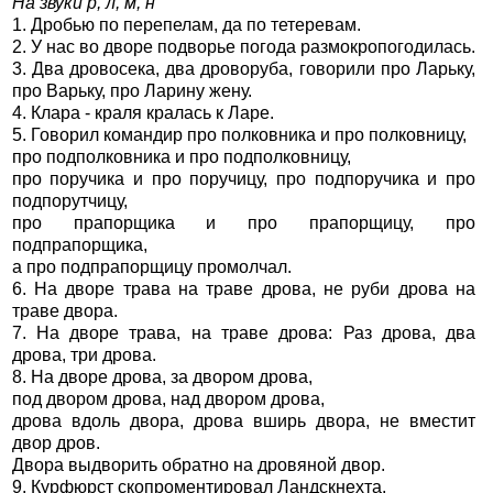
На звуки р, л, м, н
1. Дробью по перепелам, да по тетеревам.
2. У нас во дворе подворье погода размокропогодилась.
3. Два дровосека, два дроворуба, говорили про Ларьку,
про Варьку, про Ларину жену.
4. Клара - краля кралась к Ларе.
5. Говорил командир про полковника и про полковницу,
про подполковника и про подполковницу,
про поручика и про поручицу, про подпоручика и про
подпорутчицу,
про прапорщика и про прапорщицу, про
подпрапорщика,
а про подпрапорщицу промолчал.
6. На дворе трава на траве дрова, не руби дрова на
траве двора.
7. На дворе трава, на траве дрова: Раз дрова, два
дрова, три дрова.
8. На дворе дрова, за двором дрова,
под двором дрова, над двором дрова,
дрова вдоль двора, дрова вширь двора, не вместит
двор дров.
Двора выдворить обратно на дровяной двор.
9. Курфюрст скопроментировал Ландскнехта.