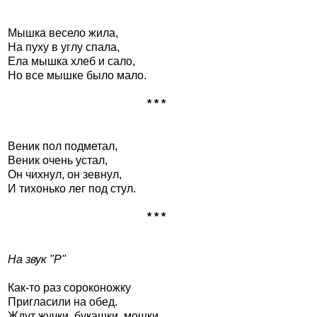
Мышка весело жила,
На пуху в углу спала,
Ела мышка хлеб и сало,
Но все мышке было мало.
* * *
Веник пол подметал,
Веник очень устал,
Он чихнул, он зевнул,
И тихонько лег под стул.
* * *
На звук "Р"
Как-то раз сороконожку
Пригласили на обед.
Ждут жучки, букашки, мошки,