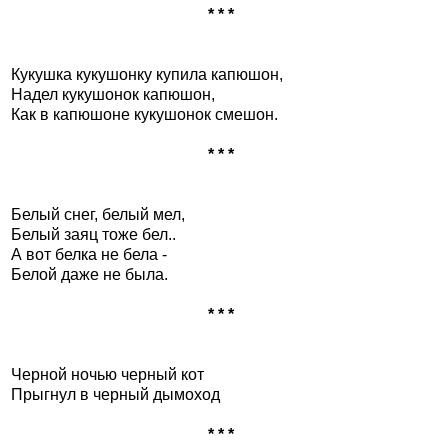
* * *
Кукушка кукушонку купила капюшон,
Hадел кукушонок капюшон,
Как в капюшоне кукушонок смешон.
* * *
Белый снег, белый мел,
Белый заяц тоже бел..
А вот белка не бела -
Белой даже не была.
* * *
Чеpной ночью чеpный кот
Пpыгнул в чеpный дымоход
* * *