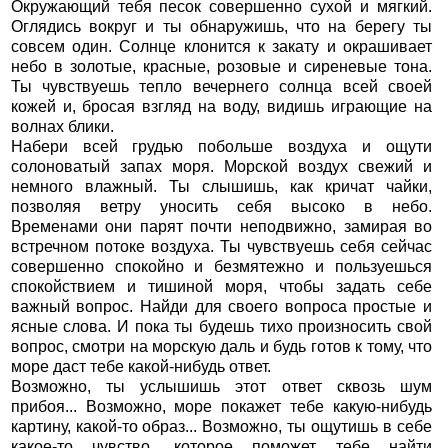
Окружающий тебя песок совершенно сухой и мягкий.
Оглядись вокруг и ты обнаружишь, что на берегу ты
совсем один. Солнце клонится к закату и окрашивает
небо в золотые, красные, розовые и сиреневые тона.
Ты чувствуешь тепло вечернего солнца всей своей
кожей и, бросая взгляд на воду, видишь играющие на
волнах блики.
Набери всей грудью побольше воздуха и ощути
солоноватый запах моря. Морской воздух свежий и
немного влажный. Ты слышишь, как кричат чайки,
позволяя ветру уносить себя высоко в небо.
Временами они парят почти неподвижно, замирая во
встречном потоке воздуха. Ты чувствуешь себя сейчас
совершенно спокойно и безмятежно и пользуешься
спокойствием и тишиной моря, чтобы задать себе
важный вопрос. Найди для своего вопроса простые и
ясные слова. И пока ты будешь тихо произносить свой
вопрос, смотри на морскую даль и будь готов к тому, что
море даст тебе какой-нибудь ответ.
Возможно, ты услышишь этот ответ сквозь шум
прибоя... Возможно, море покажет тебе какую-нибудь
картину, какой-то образ... Возможно, ты ощутишь в себе
какое-то чувство, которое поможет тебе найти