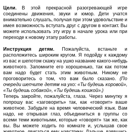
Цели.
В этой прекрасной разогревающей игре
соединены движения, звуки и юмор. Дети учатся
внимательно слушать, получая при этом удовольствие и
имея возможность вступать друг с другом в контакт. Вы
можете использовать эту игру в начале урока или при
переходе к новому этапу работы.
Инструкция детям.
Пожалуйста, встаньте и
расположитесь широким кругом. Я подойду к каждому
из вас и шепотом скажу на ушко название какого-нибудь
животного. Запомните его хорошенько, так как потом
вам надо будет стать этим животным. Никому не
проговоритесь о том, что вам было сказано.
(По
очереди шепчите детям на ухо: «Ты будешь коровой»,
«Ты будешь собакой», «Ты будешь кошкой».)
Теперь закройте, пожалуйста, глаза. Через минутку я
попрошу вас «заговорить» так, как «говорит» ваше
животное. Забудьте на время человеческий язык. Вам
надо, не открывая глаз, объединиться в группы со
всеми теми животными, которые «говорят» так же, как
вы. Вы можете ходить по комнате и, услышав свое
животное, двигаться ему навстречу. Дальше, взявшись