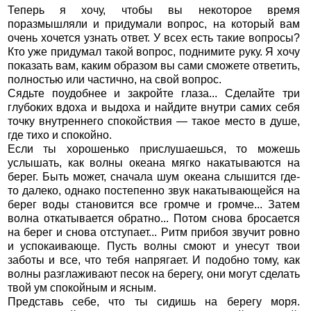
Теперь я хочу, чтобы вы некоторое время
поразмышляли и придумали вопрос, на который вам
очень хочется узнать ответ. У всех есть такие вопросы?
Кто уже придумал такой вопрос, поднимите руку. Я хочу
показать вам, каким образом вы сами сможете ответить,
полностью или частично, на свой вопрос.
Сядьте поудобнее и закройте глаза... Сделайте три
глубоких вдоха и выдоха и найдите внутри самих себя
точку внутреннего спокойствия — такое место в душе,
где тихо и спокойно.
Если ты хорошенько прислушаешься, то можешь
услышать, как волны океана мягко накатываются на
берег. Быть может, сначала шум океана слышится где-
то далеко, однако постепенно звук накатывающейся на
берег воды становится все громче и громче... Затем
волна откатывается обратно... Потом снова бросается
на берег и снова отступает... Ритм прибоя звучит ровно
и успокаивающе. Пусть волны смоют и унесут твои
заботы и все, что тебя напрягает. И подобно тому, как
волны разглаживают песок на берегу, они могут сделать
твой ум спокойным и ясным.
Представь себе, что ты сидишь на берегу моря.