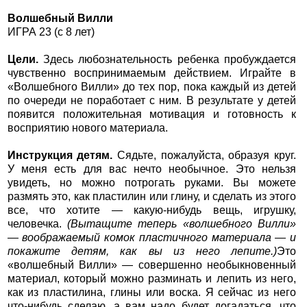
Волшебный Вилли
ИГРА 23 (с 8 лет)
Цели.
Здесь любознательность ребенка пробуждается
чувственно воспринимаемым действием. Играйте в
«Волшебного Вилли» до тех пор, пока каждый из детей
по очереди не поработает с ним. В результате у детей
появится положительная мотивация и готовность к
восприятию нового материала.
Инструкция детям.
Сядьте, пожалуйста, образуя круг.
У меня есть для вас нечто необычное. Это нельзя
увидеть, но можно потрогать руками. Вы можете
размять это, как пластилин или глину, и сделать из этого
все, что хотите — какую-нибудь вещь, игрушку,
человечка.
(Вытащите теперь «волшебного Вилли»
— воображаемый комок пластичного материала — и
покажите детям, как вы из него лепите.)
Это
«волшебный Вилли» — совершенно необыкновенный
материал, который можно разминать и лепить из него,
как из пластилина, глины или воска. Я сейчас из него
что-нибудь сделаю, а вам надо будет догадаться, что