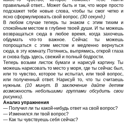
правильный ответ... Может быть и так, что море просто
подскажет тебе новые слова, чтобы ты смог четко и
ясно сформулировать свой вопрос.
(30 секунд.)
В любом случае теперь ты знаком с этим тихим и
спокойным местом в глубине твоей души. И ты можешь
возвращаться сюда в любое время, когда захочешь
обдумать что-то важное. Сейчас ты можешь
попрощаться с этим местом и медленно вернуться
сюда, в эту комнату. Потянись, выпрямись, открой глаза
и снова будь здесь, свежий и полный бодрости.
Теперь возьми листок бумаги и нарисуй картину. Ты
можешь нарисовать то место у моря, где ты сейчас был,
или то чувство, которое ты испытал, или твой вопрос,
или полученный ответ. Нарисуй то, что ты считаешь
нужным.
(10 минут. В заключение дайте детям
возможность небольшими группами обсудить свои
рисунки).
Анализ упражнения
— Получил ли ты какой-нибудь ответ на свой вопрос?
— Изменился ли твой вопрос?
— Как ты чувствуешь себя сейчас?