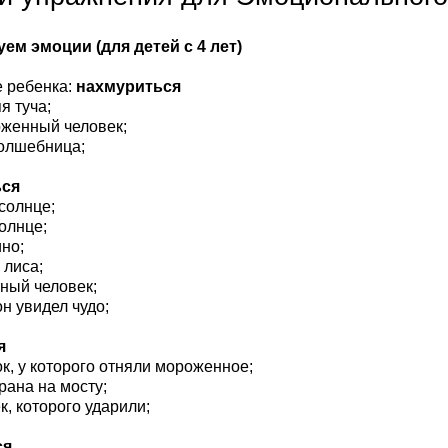
ем эмоции (для детей с 4 лет)
 ребенка:
нахмуриться
я туча;
рженный человек;
волшебница;
ься
 солнце;
солнце;
ино;
 лиса;
тный человек;
он увидел чудо;
я
ок, у которого отняли мороженное;
рана на мосту;
к, которого ударили;
ся