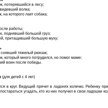
ок, потерявшийся в лесу;
 увидевший волка;
к, на которого лает собака;
после работы;
ек, поднявший большой груз;
ей, притащивший большую муху;
ь
т, снявший тяжелый рюкзак;
ок, который много потрудился, но помог маме;
ший воин после победы.
о
(для детей с 4 лет)
тся в круг. Ведущий прячет в ладонях колечко. Ребенку пр
 постараться угадать, кто из них получил в свои ладошки к