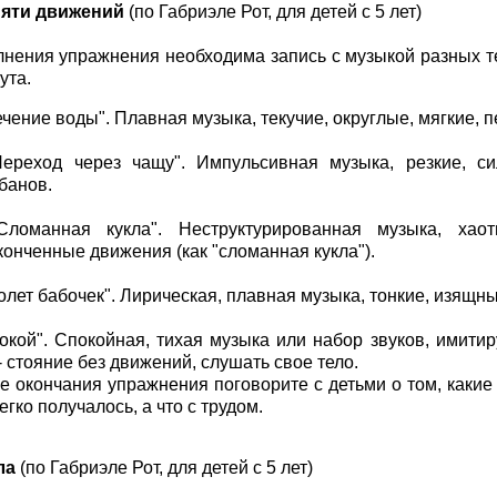
пяти движений
(по Габриэле Рот, для детей с 5 лет)
нения упражнения необходима запись с музыкой разных т
ута.
Течение воды". Плавная музыка, текучие, округлые, мягкие,
Переход через чащу". Импульсивная музыка, резкие, с
банов.
Сломанная кукла". Неструктурированная музыка, хао
конченные движения (как "сломанная кукла").
Полет бабочек". Лирическая, плавная музыка, тонкие, изящ
Покой". Спокойная, тихая музыка или набор звуков, имит
- стояние без движений, слушать свое тело.
е окончания упражнения поговорите с детьми о том, каки
егко получалось, а что с трудом.
ла
(по Габриэле Рот, для детей с 5 лет)