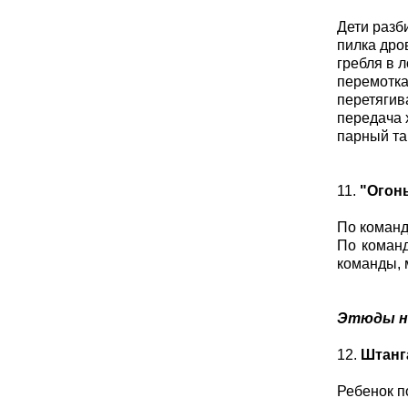
Дети разб
пилка дро
гребля в л
перемотка
перетягив
передача 
парный та
11.
"Огон
По команд
По команд
команды, 
Этюды на
12.
Штанг
Ребенок п