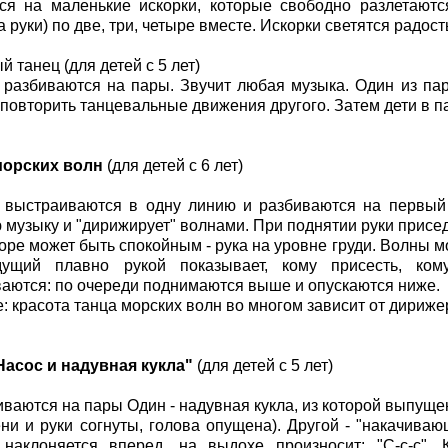
ся на маленькие искорки, которые свободно разлетаютс
а руки) по две, три, четыре вместе. Искорки светятся радос
 танец (для детей с 5 лет)
 разбиваются на пары. Звучит любая музыка. Один из пар
 повторить танце­вальные движения другого. Затем дети в 
морских волн
(для детей с 6 лет)
 выстраиваются в одну линию и разбиваются на первый 
 музыку и "дирижирует" волнами. При поднятии руки присед
оре может быть спокойным - рука на уровне груди. Волны м
дущий плавно рукой показывает, кому присесть, ко
аются: по очереди поднимаются выше и опускаются ниже.
: красота танца морских волн во многом зависит от дириже
Насос и надувная кукла"
(для детей с 5 лет)
иваются на пары Один - надувная кукла, из которой выпущен
ени и руки согнуты, голова опущена). Другой - "накачива
 наклоняется вперед, на выдохе произносит: "С-с-с". 