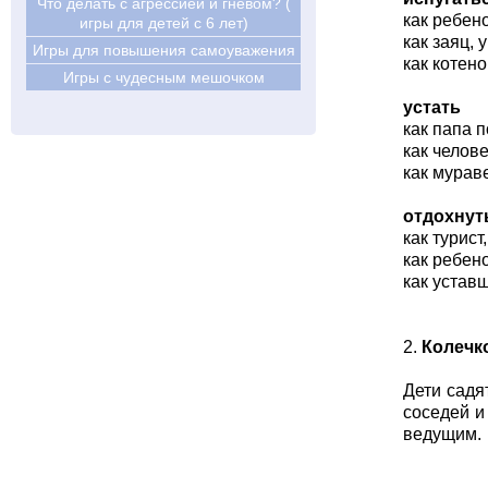
Что делать с агрессией и гневом? (
как ребен
игры для детей с 6 лет)
как заяц,
Игры для повышения самоуважения
как котено
Игры с чудесным мешочком
устать
как папа 
как челов
как мурав
отдохнут
как турис
как ребен
как устав
2.
Колечк
Дети садя
соседей и
ведущим.