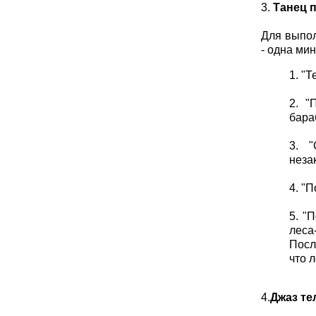
3.
Танец 
Для выпол
- одна мин
1. "
2. "
бара
3. "
неза
4. "
5. "
леса
Посл
что л
4.
Джаз те