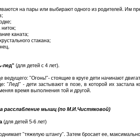
иваются на пары или выбирают одного из родителей. Им пр
в;
одке;
 ниток;
ание каната;
хрустального стакана;
нец.
ь-лед"
(для детей с 4 лет).
е ведущего: "Огонь!"- стоящие в круге дети начинают двига
е: "Лед!" - дети застывают в позе, в которой их застала 
меняя время выполнения той и другой.
 расслабление мышц (по М.И.Чистяковой)
а
(для детей 5-6 лет)
однимает "тяжелую штангу". Затем бросает ее, максимально