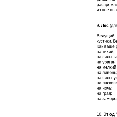
распрямля
из нее вых
9.
Лес
(для
Ведущий: 
кустики. 
Как ваше 
на тихий,
на сильны
на ураган;
на мелкий
на ливень
на сильну
на ласков
на ночь;
на град;
на замороз
10.
Этюд 