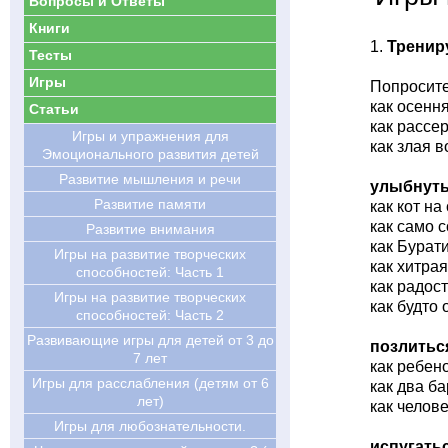
Вопросы и Ответы
Книги
1.
Трениру
Тесты
Игры
Попросите
как осення
Статьи
как рассе
Игры и упражнения для
как злая 
Эмоционального развития детей
Развитие мышления и речи
улыбнут
Развитие памяти
как кот на
как само 
Развитие внимания
как Бурат
Игры на развитие творческих
как хитрая
способностей: Часть 1
как радос
Игры на развитие творческих
как будто 
способностей: Часть 2
Развивающие игры для детей от 3 до
позлитьс
7 лет
как ребен
Игры для расслабления (детям от 6
как два ба
лет)
как челове
Игры для любознательности.
испугать