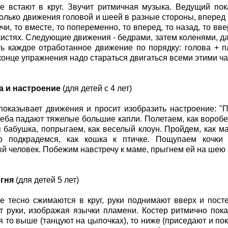
 встают в круг. Звучит ритмичная музыка. Ведущий по
олько движения головой и шеей в разные стороны, вперед 
чи, то вместе, то попеременно, то вперед, то назад, то вве
 кистях. Следующие движения - бедрами, затем коленями, д
ь каждое отработанное движение по порядку: голова + пл
 конце упражнения надо стараться двигаться всеми этими ч
а и настроение
(для детей с 4 лет)
оказывает движения и просит изобразить настроение: "П
неба падают тяжелые большие капли. Полетаем, как воробей,
я бабушка, попрыгаем, как веселый клоун. Пройдем, как ма
о подкрадемся, как кошка к птичке. Пощупаем кочки 
й человек. Побежим навстречу к маме, прыгнем ей на шею 
огня
(для детей 5 лет)
 тесно сжимаются в круг, руки поднимают вверх и пост
 руки, изображая язычки пламени. Костер ритмично покач
я то выше (танцуют на цыпочках), то ниже (приседают и пок