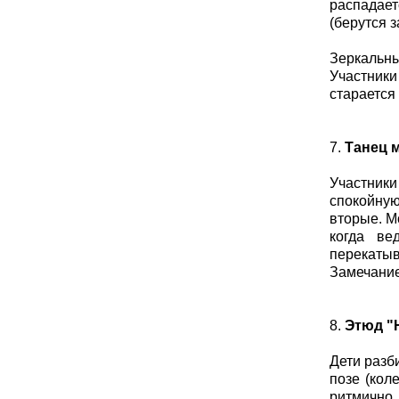
распадает
(берутся з
Зеркальный
Участники
старается
7.
Танец 
Участники
спокойную
вторые. М
когда ве
перекатыв
Замечание
8.
Этюд "
Дети разб
позе (кол
ритмично