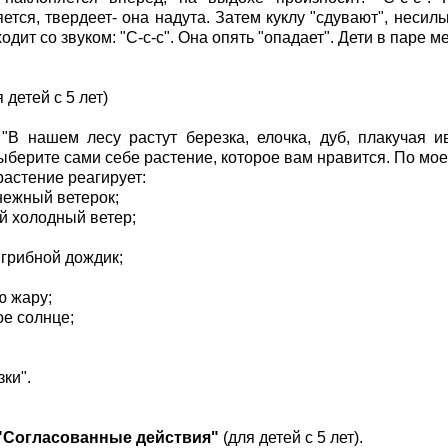
ется, твердеет- она надута. Затем куклу "сдувают", несил
одит со звуком: "С-с-с". Она опять "опадает". Дети в паре 
 детей с 5 лет)
"В нашем лесу растут березка, елочка, дуб, плакучая ива
Выберите сами себе растение, которое вам нравится. По мо
растение реагирует:
 нежный ветерок;
й холодный ветер;
 грибной дождик;
;
ю жару;
ое солнце;
ки".
"Согласованные действия"
(для детей с 5 лет).