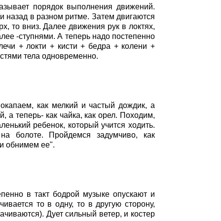
казывает порядок выполнения движений.
и назад в разном ритме. Затем двигаются
рх, то вниз. Далее движения рук в локтях,
алее -ступнями. А теперь надо постепенно
ечи + локти + кисти + бедра + колени +
астями тела одновременно.
окапаем, как мелкий и частый дождик, а
 а теперь- как чайка, как орел. Походим,
ленький ребенок, который учится ходить.
на болоте. Пройдемся задумчиво, как
и обнимем ее".
епенно в такт бодрой музыке опускают и
ивается то в одну, то в другую сторону,
ачиваются). Дует сильный ветер, и костер