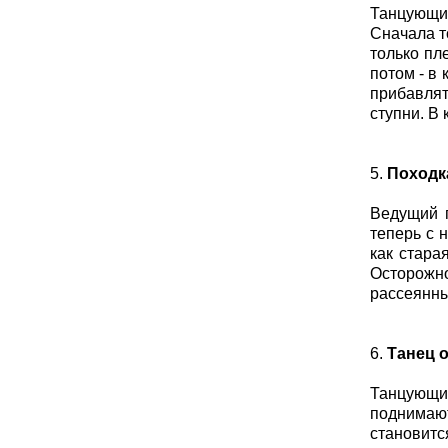
Танцующие
Сначала т
только пле
потом - в
прибавлят
ступни. В
5.
Походк
Ведущий п
теперь с 
как стара
Осторожн
рассеянны
6.
Танец 
Танцующие
поднимают
становитс