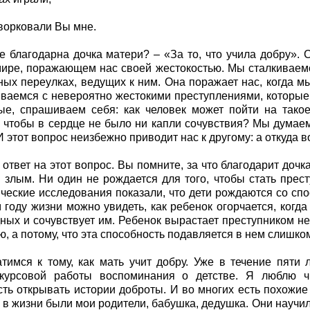
ворковали Вы мне.
е благодарна дочка матери? – «За то, что учила добру».
ире, поражающем нас своей жестокостью. Мы сталкиваем
ных переулках, ведущих к ним. Она поражает нас, когда м
ваемся с невероятно жестокими преступлениями, которые 
е, спрашиваем себя: как человек может пойти на такое,
 чтобы в сердце не было ни капли сочувствия? Мы думаем
И этот вопрос неизбежно приводит нас к другому: а откуда 
 ответ на этот вопрос. Вы помните, за что благодарит доч
 злым. Ни один не рождается для того, чтобы стать прест
ческие исследования показали, что дети рождаются со спо
 году жизни можно увидеть, как ребенок огорчается, когда
дных и сочувствует им. Ребенок вырастает преступником не
ю, а потому, что эта способность подавляется в нем слишк
тимся к тому, как мать учит добру. Уже в течение пяти 
 курсовой работы воспоминания о детстве. Я люблю ч
ть открывать истории доброты. И во многих есть похож
 в жизни были мои родители, бабушка, дедушка. Они научи