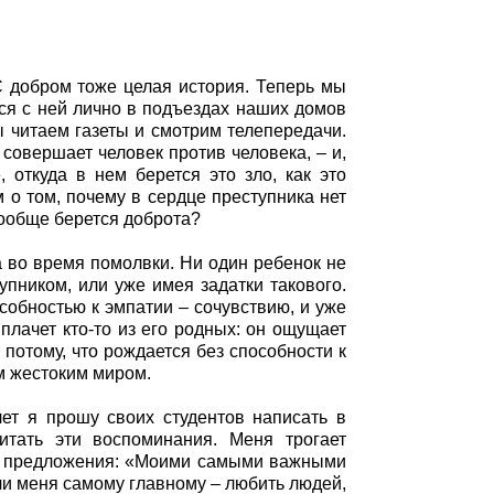
 С добром тоже целая история. Теперь мы
ся с ней лично в подъездах наших домов
ы читаем газеты и смотрим телепередачи.
совершает человек против человека, – и,
 откуда в нем берется это зло, как это
 о том, почему в сердце преступника нет
вообще берется доброта?
ка во время помолвки. Ни один ребенок не
упником, или уже имея задатки такового.
собностью к эмпатии – сочувствию, и уже
 плачет кто-то из его родных: он ощущает
 потому, что рождается без способности к
ом жестоким миром.
лет я прошу своих студентов написать в
итать эти воспоминания. Меня трогает
ие предложения: «Моими самыми важными
ли меня самому главному – любить людей,