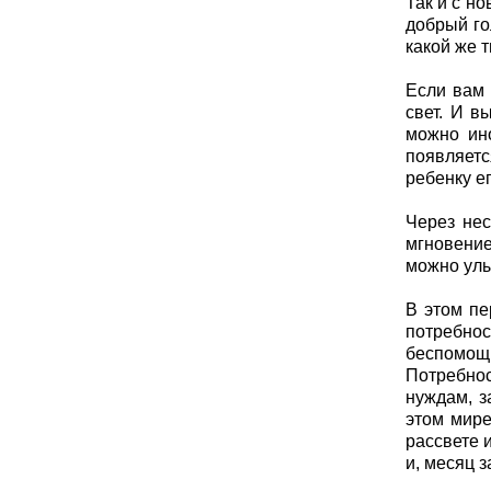
Так и с н
добрый го
какой же т
Если вам 
свет. И в
можно ино
появляетс
ребенку е
Через нес
мгновение
можно улы
В этом пе
потребнос
беспомощн
Потребнос
нуждам, з
этом мире
рассвете 
и, месяц 