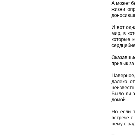
А может б
жизни опр
доносивши
И вот одн
мир, в кот
которые к
сердцебие
Оказавшис
привык за
Наверное,
далеко о
неизвестн
Было ли э
домой...
Но если т
встрече с
нему с ра