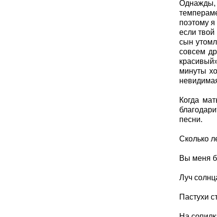
Однажды, 
темпераме
поэтому я
если твой
сын утомл
совсем др
красивый».
минуты хо
невидимая
Когда мат
благодари
песни.
Сколько л
Вы меня б
Луч солнц
Пастухи с
На сопилк