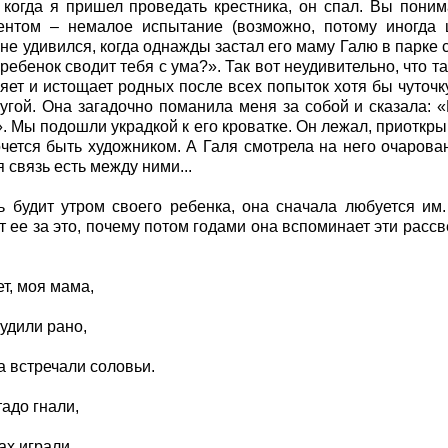
когда я пришел проведать крестника, он спал. Вы поним
нтом – немалое испытание (возможно, потому иногда ш
 не удивился, когда однажды застал его маму Галю в парке с
 ребенок сводит тебя с ума?». Так вот неудивительно, что
яет и истощает родных после всех попыток хотя бы чуточку
угой. Она загадочно поманила меня за собой и сказала: «
 Мы подошли украдкой к его кроватке. Он лежал, приоткрыв 
чется быть художником. А Галя смотрела на него очарова
 связь есть между ними...
ь будит утром своего ребенка, она сначала любуется им
т ее за это, почему потом годами она вспоминает эти рассве
ет, моя мама,
удили рано,
а встречали соловьи.
тадо гнали,
ах играли,