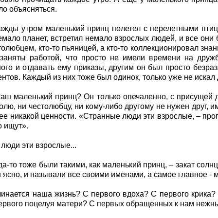
ло объясняться.
ажды утром маленький принц полетел с перелетными птица
емало планет, встретил немало взрослых людей, и все они 
столюбцем, кто-то пьяницей, а кто-то коллекционировал зна
заняты работой, что просто не имели времени на дружб
ого и отдавать ему приказы, другим он был просто безразл
нтов. Каждый из них тоже был одинок, только уже не искал 
наш маленький принц? Он только опечаленно, с присущей 
олю, ни честолюбцу, ни кому-либо другому не нужен друг, и
е никакой ценности. «Странные люди эти взрослые, – прог
о ищут».
люди эти взрослые...
да-то тоже были такими, как маленький принц, – закат солнц
 ясно, и называли все своими именами, а самое главное - мы
чинается наша жизнь? С первого вдоха? С первого крика?
ервого поцелуя матери? С первых обращенных к нам нежн