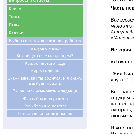
Вопросы и Ответы
Часть пе
Книги
Тесты
Все взрос
Игры
мало кто 
Антуан д
Статьи
«Маленьк
Выбор системы воспитания ребёнка
Разлука с мамой
История 
Как общаться с младенцем?
«Я охотно 
Кризис первого года
Мир младенца
"Жил-был 
Скажи мне, как ты родился, и я скажу,
друга..." 
как будешь жить
Вы решили усыновить младенца
Вы знаете
сердцем. 
Жизнь без подгузников
на той пл
Колыбельные детства
смотреть,
Естественное родительство
сколько з
И хотя пл
Их нужно 