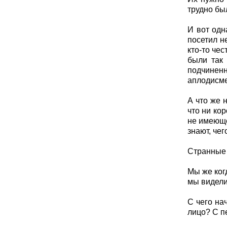
трудно бы
И вот одн
посетил н
кто-то че
были так 
подчиненн
аплодисме
А что же 
что ни кор
не имеюще
знают, чег
Странные 
Мы же ког
мы видели
С чего на
лицо? С п