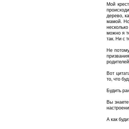
Мой крест
происходи
дерево, к
мамой. Но
несколько
можно я т
так. Ни с 
Не потому
призвания
родителей,
Вот цитат
то, что бу
Будить ран
Вы знаете
настроени
А как буд