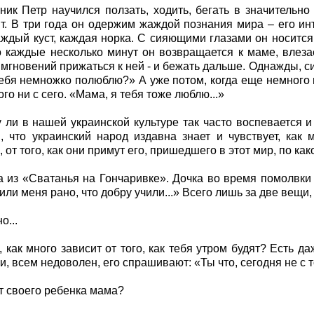
ник Петр научился ползать, ходить, бегать в значительн
т. В три года он одержим жаждой познания мира – его ин
аждый куст, каждая норка. С сияющими глазами он носится 
 каждые несколько минут он возвращается к маме, влезае
 мгновений прижаться к ней - и бежать дальше. Однажды, си
ебя немножко полюблю?» А уже потом, когда еще немного по
того ни с сего. «Мама, я тебя тоже люблю...»
 ли в нашей украинской культуре так часто воспевается и
, что украинский народ издавна знает и чувствует, как 
 от того, как они примут его, пришедшего в этот мир, по ка
а из «Сватанья на Гончаривке». Дочка во время помолвки
дили меня рано, что добру учили...» Всего лишь за две вещи, 
о...
, как много зависит от того, как тебя утром будят? Есть д
и, всем недоволен, его спрашивают: «Ты что, сегодня не с 
ит своего ребенка мама?