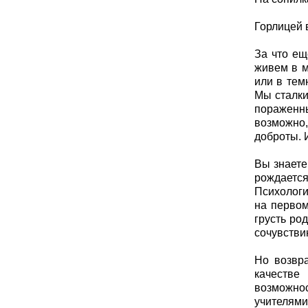
Горлицей 
За что ещ
живем в м
или в тем
Мы сталки
пораженны
возможно,
доброты. 
Вы знаете
рождается
Психологи
на первом
грусть ро
сочувстви
Но возвра
качестве
возможнос
учителями