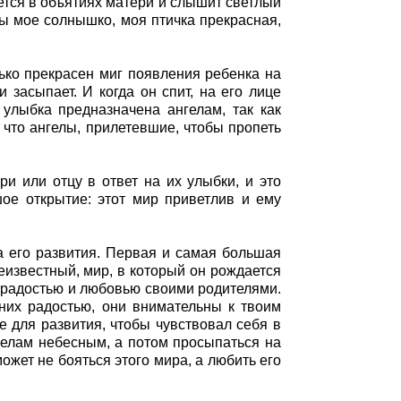
ается в объятиях матери и слышит светлый
ы мое солнышко, моя птичка прекрасная,
лько прекрасен миг появления ребенка на
и засыпает. И когда он спит, на его лице
 улыбка предназначена ангелам, так как
е что ангелы, прилетевшие, чтобы пропеть
и или отцу в ответ на их улыбки, и это
шое открытие: этот мир приветлив и ему
а его развития. Первая и самая большая
неизвестный, мир, в который он рождается
 радостью и любовью своими родителями.
 них радостью, они внимательны к твоим
е для развития, чтобы чувствовал себя в
гелам небесным, а потом просыпаться на
ожет не бояться этого мира, а любить его