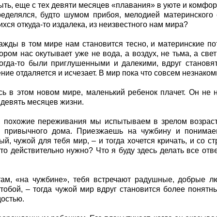
ыть, еще с тех девяти месяцев «плавания» в уюте и комфор
еделялся, будто шумом прибоя, мелодией материнского 
хся откуда-то издалека, из неизвестного нам мира?
ажды в том мире нам становится тесно, и материнские по
ором нас окутывает уже не вода, а воздух, не тьма, а свет 
огда-то были приглушенными и далекими, вдруг становя
ние отдаляется и исчезает. В мир пока что совсем незнакомы
ь в этом новом мире, маленький ребенок плачет. Он не н
 девять месяцев жизни.
 похожие переживания мы испытываем в зрелом возрасте
т привычного дома. Приезжаешь на чужбину и понимаеш
ый, чужой для тебя мир, – и тогда хочется кричать, и со 
то действительно нужно? Что я буду здесь делать все отв
ам, «на чужбине», тебя встречают радушные, добрые л
 тобой, – тогда чужой мир вдруг становится более понят
достью.