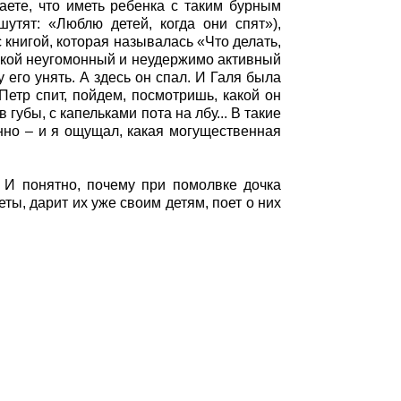
аете, что иметь ребенка с таким бурным
утят: «Люблю детей, когда они спят»),
 книгой, которая называлась «Что делать,
 такой неугомонный и неудержимо активный
 его унять. А здесь он спал. И Галя была
Петр спит, пойдем, посмотришь, какой он
губы, с капельками пота на лбу... В такие
нно – и я ощущал, какая могущественная
. И понятно, почему при помолвке дочка
ты, дарит их уже своим детям, поет о них