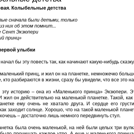
рвая. Колыбельные детства
лые сначала были детьми, только
из них об этом помнит...
е Сент Экзюпери
ий принц»
первой улыбки
начал бы эту повесть так, как начинают какую-нибудь сказку
маленький принц, и жил он на планетке, немножечко больше
Те, кто разбираются в жизни, сразу бы увидели, что все это
 эту историю – она из «Маленького принца» Экзюпери. Э
И жил он действительно на маленькой планетке. Такой, как
анетке ему очень не хватало друга. И сердце его грус
 как заходит солнце. Хорошо, что на такой маленькой план
ахочешь – достаточно лишь немного передвинуть стул.
анетка была очень маленькой, на ней были целых три вул
было прочищать каждое утро. А еще у маленького принца