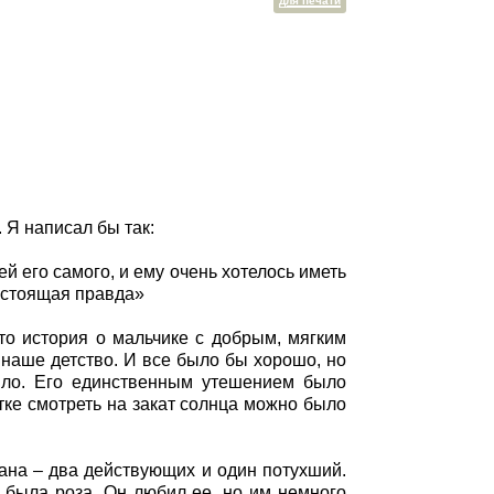
для печати
. Я написал бы так:
й его самого, и ему очень хотелось иметь
 настоящая правда»
то история о мальчике с добрым, мягким
 наше детство. И все было бы хорошо, но
тило. Его единственным утешением было
етке смотреть на закат солнца можно было
кана – два действующих и один потухший.
 была роза. Он любил ее, но им немного