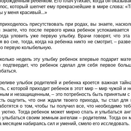
оворожденным ребенком. Его плач утихает, когда он оказыв
лос, который шепчет ему прекраснейшие в мире слова: «Т
ы у меня красивый...»
приходилось присутствовать при родах, вы знаете, наско
ы знаете, что после первого крика ребенок успокаивается 
гда уловить уже первую улыбку. Врачи говорят, что эта
я во сне, тогда, когда на ребенка никто не смотрит, – разв
го первую колыбельную.
колько недель эту улыбку ребенок впервые подарит матер
 подтвердит, что ребенок сделал для себя первое боль
баться.
реливе улыбок родителей и ребенка кроется важная тайн
ть, с которой приходит ребенок в этот мир – мир чужой и 
ым и незащищенным, – это потребность быть принятым с
ть ощутить, что они ждали твоего прихода, ты стал для
аботятся о том, чтобы ты получил все, что необходимо теб
 уютно. Тогда ребенок может мирно спать и улыбаться ан
и улыбаться своим земным ангелам – родителям. Тогда он м
за месяцем набираясь сил и умений, смело его исследовать.