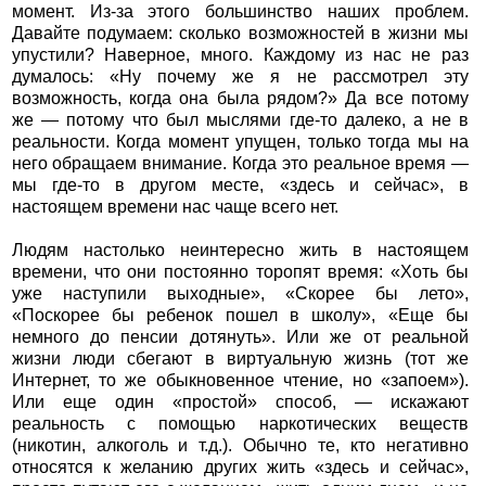
момент. Из-за этого большинство наших проблем.
Давайте подумаем: сколько возможностей в жизни мы
упустили? Наверное, много. Каждому из нас не раз
думалось: «Ну почему же я не рассмотрел эту
возможность, когда она была рядом?» Да все потому
же — потому что был мыслями где-то далеко, а не в
реальности. Когда момент упущен, только тогда мы на
него обращаем внимание. Когда это реальное время —
мы где-то в другом месте, «здесь и сейчас», в
настоящем времени нас чаще всего нет.
Людям настолько неинтересно жить в настоящем
времени, что они постоянно торопят время: «Хоть бы
уже наступили выходные», «Скорее бы лето»,
«Поскорее бы ребенок пошел в школу», «Еще бы
немного до пенсии дотянуть». Или же от реальной
жизни люди сбегают в виртуальную жизнь (тот же
Интернет, то же обыкновенное чтение, но «запоем»).
Или еще один «простой» способ, — искажают
реальность с помощью наркотических веществ
(никотин, алкоголь и т.д.). Обычно те, кто негативно
относятся к желанию других жить «здесь и сейчас»,