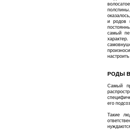
волосатое
полспины.
оказалось
и родов 
постоянны
самый пе
характер
самовнуш
произноси
настроить
РОДЫ В
Самый пр
распростр
специфиче
его подсоз
Такие лю
ответстве
нуждаются