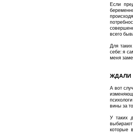
Если пре
беременн
происход
потребнос
совершенн
всего быв
Для таких
себе: я с
меня заме
ЖДАЛИ 
А вот слу
изменяющ
психологи
вины за то
У таких 
выбирают 
которые в