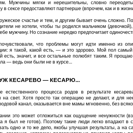
ям. Мужчины мягки и нерешительны, словно переодет
у в сексе предоставляют партнерше (впрочем, как и в жизн
ружеское счастье и тем, и другим бывает очень сложно. П
тели не хотели, чтобы ты родился мальчиком (девочкой), 
тебе мужчину. Но сознание нередко предпочитает одиночест
почувствовали, что проблемы могут идти именно из опи
и: я такой, какой есть, — и это здорово. Мой пол самы
ой есть, значит, и все остальные полюбят таким. Я прощаю
ла — ведь они были не в курсе...
УЖ КЕСАРЕВО — КЕСАРЮ...
е естественного процесса родов в результате кесаре
 на свет. Хотя просто так операцию не делают, и для не
родовой канал, оказывается вне мамы мгновенно, без всяко
ании это может отложиться как ощущение ненужности (вз
 а я был не готов). Поэтому такие люди легко впадают в 
ать одно и то же дело, якобы улучшая результаты, а на 