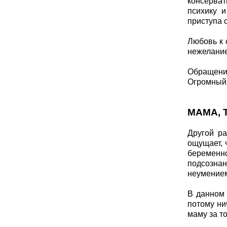
консерват
психику и
приступа 
Любовь к 
нежелание
Обращения
Огромный 
МАМА, 
Другой р
ощущает, ч
беременно
подсознан
неумением
В данном 
потому ни
маму за т