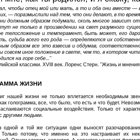
ал, чтобы отец мой или мать, а то и оба они вместе —
оих, — поразмыслили над тем, что они делают, в то время
ни должным образом подумали, сколь многое зависит от
тут не только в произведении на свет разумного сущес
ое телосложение и темперамент, быть может, его даров
ть, судьба всего его рода — определяются их собствен
ным образом все это взвесив и обдумав, соответственн
ы совсем иное положение в свете, чем то, в котором чита
дился на горе себе..."
глийской классики. XVIII век. Лоренс Стерн. "Жизнь и мнен
РАММА ЖИЗНИ
иг нашей жизни не только вплетается необходимым зве
как голограмма, все, что было, что есть и что будет. Нево
аслаиваются социальные воздействия. Только от характе
 с другими людьми.
з одной и той же ситуации одни выносят разочарования
 Только потому, что именно на это настраивает их нек