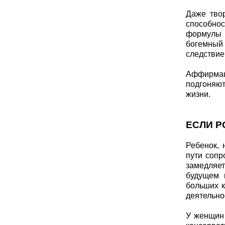
Даже твор
способнос
формулы н
богемный 
следствие
Аффирмац
подгоняют
жизни.
ЕСЛИ 
Ребенок, 
пути сопр
замедляет
будущем 
больших к
деятельно
У женщин 