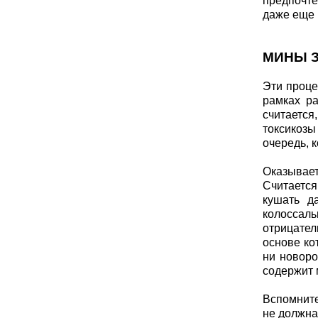
предпочте
даже еще 
МИНЫ 
Эти проце
рамках р
считается
токсикозы 
очередь, к
Оказывает
Считается
кушать д
колоссаль
отрицател
основе ко
ни новоро
содержит 
Вспомните
не должна