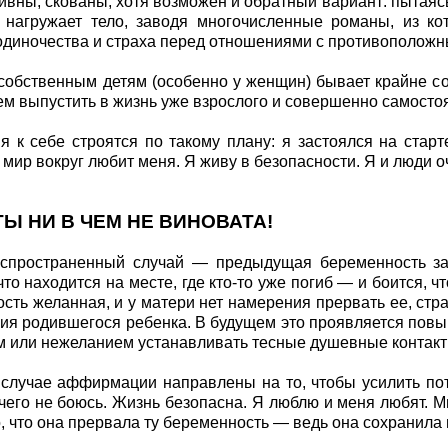
ивны, скованы, хотя возможен и обратный вариант: пытаясь
 нагружает тело, заводя многочисленные романы, из ко
одиночества и страха перед отношениями с противоположн
собственным детям (особенно у женщин) бывает крайне со
м выпустить в жизнь уже взрослого и совершенно самостоя
 к себе строятся по такому плану: я застоялся на старт
мир вокруг любит меня. Я живу в безопасности. Я и люди о
ТЫ НИ В ЧЕМ НЕ ВИНОВАТА!
аспространенный случай — предыдущая беременность за
то находится на месте, где кто-то уже погиб — и боится, ч
сть желанная, и у матери нет намерения прервать ее, стра
ия родившегося ребенка. В будущем это проявляется пов
 или нежеланием устанавливать тесные душевные контакты
случае аффирмации направлены на то, чтобы усилить по
чего не боюсь. Жизнь безопасна. Я люблю и меня любят. 
о, что она прервала ту беременность — ведь она сохранила