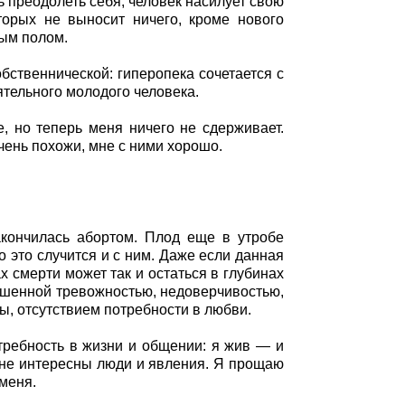
 преодолеть себя, человек насилует свою
торых не выносит ничего, кроме нового
ым полом.
бственнической: гиперопека сочетается с
тельного молодого человека.
е, но теперь меня ничего не сдерживает.
чень похожи, мне с ними хорошо.
кончилась абортом. Плод еще в утробе
то это случится и с ним. Даже если данная
х смерти может так и остаться в глубинах
ышенной тревожностью, недоверчивостью,
, отсутствием потребности в любви.
требность в жизни и общении: я жив — и
Мне интересны люди и явления. Я прощаю
 меня.