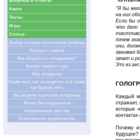
Вопросы и Ответы
"Я бы жел
Книги
на них об
Тесты
Если бы о
Игры
что дело 
счастлив
Статьи
почем зна
Выбор системы воспитания ребёнка
они, долж
Разлука с мамой
занимал б
Как общаться с младенцем?
зачат и ро
Это из ан
Кризис первого года
Мир младенца
Скажи мне, как ты родился, и я скажу,
ГОЛОГ
как будешь жить
Вы решили усыновить младенца
Каждый м
отражает, 
Жизнь без подгузников
которые н
Колыбельные детства
контактах
Естественное родительство
Почему и
будущее?