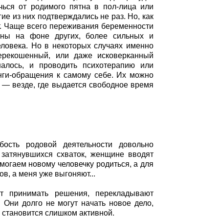
ечься от родимого пятна в пол-лица или
ие из них подтверждались не раз. Но, как
т. Чаще всего переживания беременности
тны на фоне других, более сильных и
еловека. Но в некоторых случаях именно
ерекошенный, или даже исковерканный
налось, и проводить психотерапию или
ги-обращения к самому себе. Их можно
и — везде, где выдается свободное время
ость родовой деятельности довольно
 затянувшихся схваток, женщине вводят
могаем новому человечку родиться, а для
ов, а меня уже выгоняют...
т принимать решения, перекладывают
 Они долго не могут начать новое дело,
ь становится слишком активной.