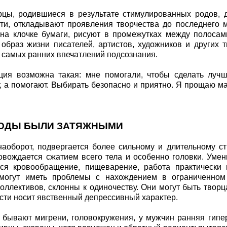
цы, родившиеся в результате стимулированных родов, 
ти, откладывают проявления творчества до последнего 
а клочке бумаги, рисуют в промежутках между полосами
образ жизни писателей, артистов, художников и других 
 самых ранних впечатлений подсознания.
ия возможна такая: мне помогали, чтобы сделать луч
, а помогают. Выбирать безопасно и приятно. Я прощаю мам
РОДЫ БЫЛИ ЗАТЯЖНЫМИ
наоборот, подвергается более сильному и длительному с
овождается сжатием всего тела и особенно головки. Умен
ся кровообращение, пищеварение, работа практически 
могут иметь проблемы с нахождением в ограниченном 
оллективов, склонны к одиночеству. Они могут быть творц
сти носит явственный депрессивный характер.
бывают мигрени, головокружения, у мужчин ранняя гипер