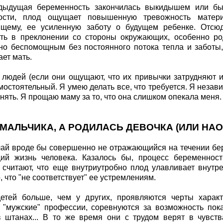
дыдущая беременность закончилась выкидышем или б
ости, плод ощущает повышенную тревожность матери
ящему, ее усиленную заботу о будущем ребенке. Отсюд
ть в преклонении со стороны окружающих, особенно ро
о беспомощным без постоянного потока тепла и заботы,
ает мать.
 людей (если они ощущают, что их привычки затрудняют
амостоятельный. Я умею делать все, что требуется. Я неза
нять. Я прощаю маму за то, что она слишком опекала меня.
МАЛЬЧИКА, А РОДИЛАСЬ ДЕВОЧКА (ИЛИ НА
чай вроде бы совершенно не отражающийся на течении бер
ий жизнь человека. Казалось бы, процесс беременност
 считают, что еще внутриутробно плод улавливает внут
, что "не соответствует" ее устремлениям.
детей больше, чем у других, проявляются черты хара
"мужские" профессии, соревнуются за возможность пока
 штанах... В то же время они с трудом верят в чувст