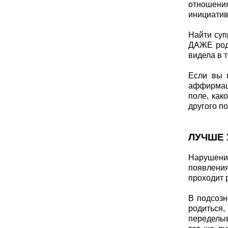
отношени
инициатив
Найти суп
ДАЖЕ роди
видела в 
Если вы 
аффирмаци
поле, как
другого по
ЛУЧШЕ 
Нарушени
появления
проходит 
В подсозн
родиться,
переделыв