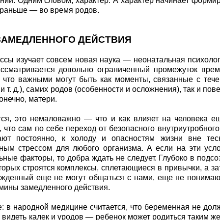
ний. Одним словом, характер. А характер начинает форми
раньше — во время родов.
ЗАМЕДЛЕННОГО ДЕЙСТВИЯ
ссы изучает совсем новая наука — неонатальная психолог
ассматривается довольно ограниченный промежуток врем
, что важными могут быть как моменты, связанные с теч
и т. д.), самих родов (особенности и осложнения), так и п
онечно, матери.
ся, это немаловажно — что и как влияет на человека е
, что сам по себе переход от безопасного внутриутробного 
ают постоянно, к холоду и опасностям жизни вне тес
ным стрессом для любого организма. А если на эти ус
ьные факторы, то добра ждать не следует. Глубоко в подс
торых строятся комплексы, сплетающиеся в привычки, а зате
жденный еще не могут общаться с нами, еще не понимают
мины замедленного действия.
: в народной медицине считается, что беременная не дол
 видеть калек и уродов — ребенок может родиться таким же