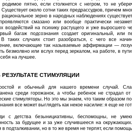
 родимое пятно, если столкнется с негром, то не убер
 Существует около сотни таких предрассудков, причем мног
, рациональное зерно в народных наблюдениях существуе
проявляются смазано или вообще практически незаме
х воздействий на психику растущего и уже выросшего ч
рвый багаж подсознания создает оригинальный, или п
. В таких случаях стоит разобраться, с чего все начи
ение, включающие так называемые аффирмации — лозун
ть безмолвно или вслух перед зеркалом, на работе, в пут
 себя на лучшее.
 РЕЗУЛЬТАТЕ СТИМУЛЯЦИИ
остой и обычный для нашего времени случай. Слаб
анена среди горожанок, а чтобы ребенок не страдал от
ские стимуляторы. Но это мы знаем, что таким образом по
нания все может выглядеть как некое насилие: я еще не гот
ди с детства безынициативны, беспомощны, не умею
нность за будущее и за уже случившееся на окружающих.
 в подталкивании, но в то же время не терпят, если помощ