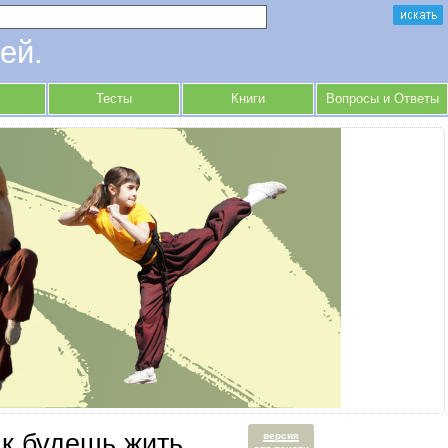
ей.
Тесты
Книги
Вопросы и Ответы
ак будешь жить
версия