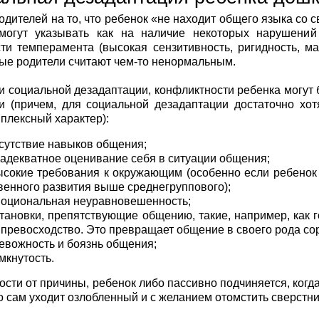
дителей на то, что ребенок «не находит общего языка со с
 могут указывать как на наличие некоторых нарушений
ти темперамента (высокая сензитивность, ригидность, ма
орые родители считают чем-то ненормальным.
 социальной дезадаптации, конфликтности ребенка могут 
и (причем, для социальной дезадаптации достаточно хо
плексный характер):
сутствие навыков общения;
адекватное оценивание себя в ситуации общения;
сокие требования к окружающим (особенно если ребенок 
венного развития выше среднегруппового);
оциональная неуравновешенность;
тановки, препятствующие общению, такие, например, как г
 превосходство. Это превращает общение в своего рода со
евожность и боязнь общения;
мкнутость.
ости от причины, ребенок либо пассивно подчиняется, когд
бо сам уходит озлобленный и с желанием отомстить сверстн