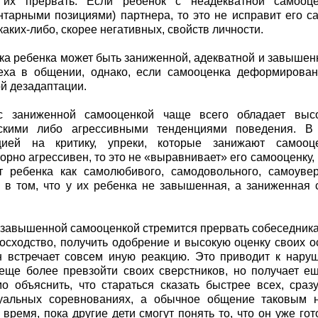
 их прервать. Если ребенок с неадекватной самооц
тарными позициями) партнера, то это не исправит его са
каких-либо, скорее негативных, свойств личности.
а ребенка может быть заниженной, адекватной и завышен
еха в общении, однако, если самооценка деформирован
й дезадаптации.
с заниженной самооценкой чаще всего обладает высо
ескими либо агрессивными тенденциями поведения. В 
цией на критику, упреки, которые занижают самооц
орно агрессивен, то это не «выравнивает» его самооценку,
 ребенка как самолюбивого, самодовольного, самоувере
 в том, что у их ребенка не завышенная, а заниженная 
 завышенной самооценкой стремится прервать собеседника. 
осходство, получить одобрение и высокую оценку своих о
н встречает совсем иную реакцию. Это приводит к нару
еще более превзойти своих сверстников, но получает е
о объяснить, что стараться сказать быстрее всех, ср
туальных соревнованиях, а обычное общение таковым 
 время, пока другие дети смогут понять то, что он уже го