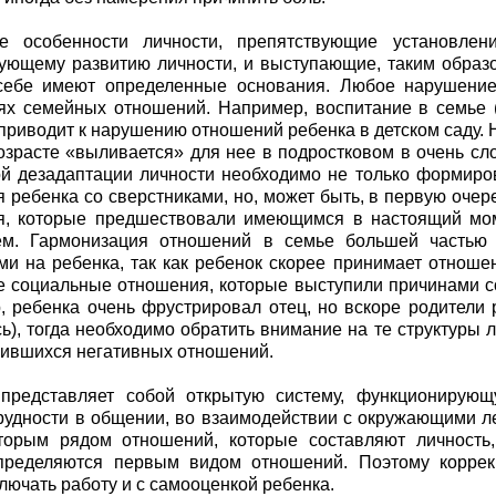
е особенности личности, препятствующие установле
ующему развитию личности, и выступающие, таким образ
себе имеют определенные основания. Любое нарушение
ях семейных отношений. Например, воспитание в семье
 приводит к нарушению отношений ребенка в детском саду. 
озрасте «выливается» для нее в подростковом в очень с
й дезадаптации личности необходимо не только формиро
 ребенка со сверстниками, но, может быть, в первую очер
я, которые предшествовали имеющимся в настоящий мо
ем. Гармонизация отношений в семье большей частью 
ми на ребенка, так как ребенок скорее принимает отноше
е социальные отношения, которые выступили причинами с
, ребенка очень фрустрировал отец, но вскоре родители 
ь), тогда необходимо обратить внимание на те структуры л
чившихся негативных отношений.
 представляет собой открытую систему, функционирую
рудности в общении, во взаимодействии с окружающими 
торым рядом отношений, которые составляют личность
пределяются первым видом отношений. Поэтому коррек
лючать работу и с самооценкой ребенка.