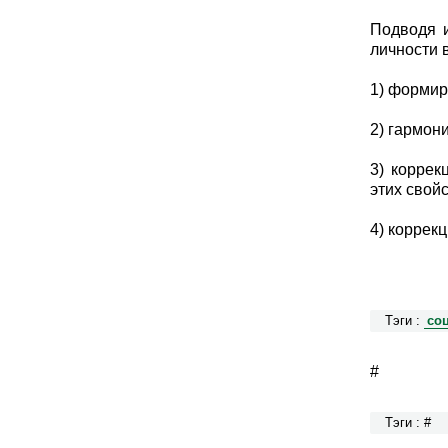
Подводя и
личности 
1) формир
2) гармон
3) коррек
этих свой
4) коррек
Тэги :
cо
#
Тэги : #