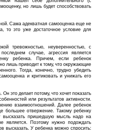
енкой нашел себе дополнительного (с
мооценку, но лишь будет способствовать
ной. Сама адекватная самооценка еще не
а, то это уже достаточное условие для
кой тревожностью, неуверенностью, с
последнем случае, агрессия является
енку ребенка. Причем, если ребенок
 но лишь приводит к тому, что окружающие
нного. Тогда, конечно, трудно убедить
самооценка и критиковать и унижать его
Он это делает потому, что хочет показать
собенностей или результатов активности.
шению взаимоотношений. Далее ребенок
ще большее отвержение. Такому ребенку
азу высказать пришедшую мысль надо на
не является. Поэтому нужно подождать
тов высказать. У ребенка можно спросить: