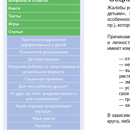
Вопросы и Ответы
Жалобы ро
Книги
детьми»,
Тесты
особеннос
Игры
пр.), кот
Статьи
Причинами
Приступы раздражения
и личност
(аффективные) у детей
имеют ком
Психология дошкольника
— от
Детский рисунок
— не
Общение ребенка со сверстниками в
— вы
дошкольном возрасте
умст
Сказочная прививка
— эм
Для чего ребенку друзья?
— ус
свое
От двух до пяти: вседозволенность
или ограничения?
— тр
— за
Какие игрушки предпочитают
малыши.
В зависим
Язык чувств
круга, ли
Капризы