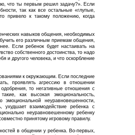
лю, что ты первым решил задачу?». Если
бности, так как все остальные «глупые,
то привело к такому положению, когда
денческих навыков общения, необходимых
обучить его различным приемам общения,
 нее. Если ребенок будет настаивать на
вство собственного достоинства, то надо
бя и другого человека, и что оскорбление
ованиями к окружающим. Если последние
чать, проявлять агрессию в отношении
 одобрения, то негативные отношения с
акие, как высокая эмоциональность,
ию эмоциональной неуравновешенности,
, ухудшает взаимодействие ребенка с
оционально неуравновешенному ребенку
 совместно принятому игровому правилу.
ностей в общении у ребенка. Во-первых,