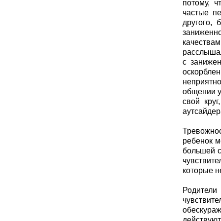
потому, 
частые пе
другого, 
заниженн
качествам
расслышал
с занижен
оскорблени
неприятно
общении у
свой круг
аутсайдер
Тревожнос
ребенок м
большей с
чувствит
которые н
Родители
чувствит
обескура
действуют