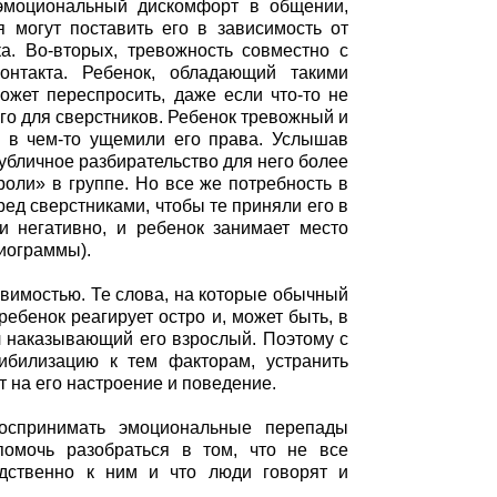
 эмоциональный дискомфорт в общении,
я могут поставить его в зависимость от
а. Во-вторых, тревожность совместно с
онтакта. Ребенок, обладающий такими
может переспросить, даже если что-то не
го для сверстников. Ребенок тревожный и
и в чем-то ущемили его права. Услышав
 публичное разбирательство для него более
роли» в группе. Но все же потребность в
ред сверстниками, чтобы те приняли его в
и негативно, и ребенок занимает место
иограммы).
звимостью. Те слова, на которые обычный
ебенок реагирует остро и, может быть, в
л наказывающий его взрослый. Поэтому с
ибилизацию к тем факторам, устранить
т на его настроение и поведение.
оспринимать эмоциональные перепады
помочь разобраться в том, что не все
дственно к ним и что люди говорят и