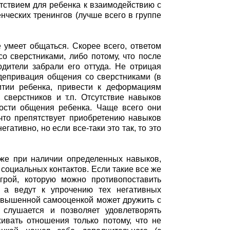
тствием для ребенка к взаимодействию с
ческих тренингов (лучше всего в группе
 умеет общаться. Скорее всего, ответом
со сверстниками, либо потому, что после
одители забрали его оттуда. Не отрицая
 депривация общения со сверстниками (в
итии ребенка, привести к деформациям
сверстников и т.п. Отсутствие навыков
ости общения ребенка. Чаще всего они
 что препятствует приобретению навыков
гативно, но если все-таки это так, то это
же при наличии определенных навыков,
социальных контактов. Если такие все же
игрой, которую можно противопоставить
 а ведут к упрочению тех негативных
завышенной самооценкой может дружить с
 слушается и позволяет удовлетворять
ивать отношения только потому, что не