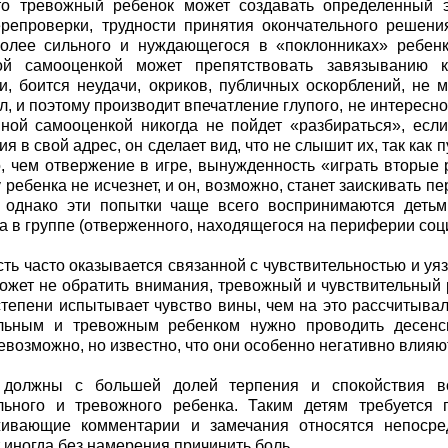
что тревожный ребенок может создавать определенный
репроверки, трудности принятия окончательного решени
более сильного и нуждающегося в «поклонниках» ребенк
ой самооценкой может препятствовать завязыванию к
и, боится неудачи, окриков, публичных оскорблений, не 
, и поэтому производит впечатление глупого, не интересно
ной самооценкой никогда не пойдет «разбираться», есл
я в свой адрес, он сделает вид, что не слышит их, так как
, чем отвержение в игре, вынужденность «играть вторые 
 ребенка не исчезнет, и он, возможно, станет заискивать пе
, однако эти попытки чаще всего воспринимаются детьм
а в группе (отверженного, находящегося на периферии соц
ть часто оказывается связанной с чувствительностью и уя
ожет не обратить внимания, тревожный и чувствительный р
тепени испытывает чувство вины, чем на это рассчитыва
ельным и тревожным ребенком нужно проводить десенс
евозможно, но известно, что они особенно негативно влияю
 должны с большей долей терпения и спокойствия в
ельного и тревожного ребенка. Таким детям требуется 
живающие комментарии и замечания относятся непосре
 иногда без намерения причинить боль.