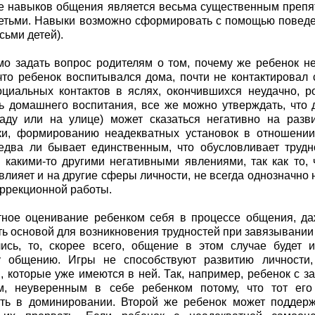
е навыков общения является весьма существенным препя
етьми. Навыки возможно сформировать с помощью поведен
сьми детей).
о задать вопрос родителям о том, почему же ребенок не
 что ребенок воспитывался дома, почти не контактировал 
циальных контактов в яслях, окончившихся неудачно, р
ь домашнего воспитания, все же можно утверждать, что
саду или на улице) может сказаться негативно на разв
и, формированию неадекватных установок в отношении 
едва ли бывает единственным, что обусловливает трудн
 какими-то другими негативными явлениями, так как то,
лияет и на другие сферы личности, не всегда однозначно не
оррекционной работы.
тное оценивание ребенком себя в процессе общения, да
ть основой для возникновения трудностей при завязывании 
ись, то, скорее всего, общение в этом случае будет 
у общению. Игры не способствуют развитию личности,
, которые уже имеются в ней. Так, например, ребенок с 
м, неуверенным в себе ребенком потому, что тот его
ть в доминировании. Второй же ребенок может поддерж