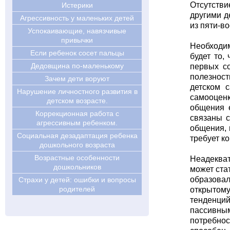
Отсутстви
Истерики
другими д
Агрессивность у маленьких детей
из пяти-во
Успокаивающие, навязчивые
привычки
Необходим
Если ребенок сосет пальцы
будет то,
Дедовщина по-маленькому
первых со
полезност
Зачем дети воруют
детском 
Нарушение личностного развития в
самооценк
детском возрасте.
общения 
Коррекционная работа с
связаны с
агрессивным ребенком.
общения, в
Социальная дезадаптация ребенка
требует к
дошкольного возраста
Возрастные особенности
Неадеква
дошкольников
может ста
образовал
Страхи у детей: ошибки и вопросы
родителей
открытом
тенденций
пассивны
потребнос