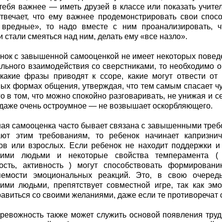
тебя важнее — иметь друзей в классе или показать учите
твечает, что ему важнее продемонстрировать свои спосо
 вредные», то надо вместе с ним проанализировать, ч
и стали смеяться над ним, делать ему «все назло».
нок с завышенной самооценкой не имеет некоторых пове
льного взаимодействия со сверстниками, то необходимо 
 какие фразы приводят к ссоре, какие могут отвести от
ых формах общения, утверждая, что тем самым спасает чу
го в том, что можно спокойно разговаривать, не унижая и се
даже очень остроумное — не возвышает оскорбляющего.
я самооценка часто бывает связана с завышенными треб
ают этим требованиям, то ребенок начинает капризни
ов или взрослых. Если ребенок не находит поддержки и
ими людьми и некоторые свойства темперамента ( т
ность, активность ) могут способствовать формирован
яемости эмоциональных реакций. Это, в свою очередь
ими людьми, препятствует совместной игре, так как эм
равиться со своими желаниями, даже если те противоречат
ревожность также может служить основой появления труд