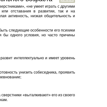
для печати
верстниками», «не умеет играть с другими
 или отставания в развитии, так и на
лая активность, низкая общительность и
быть следующие особенности его психики
тя бы одного условия, но часто причины
развит интеллектуально и имеет уровень
отовность унизить собеседника, проявить
ревнование;
а сверстники «выталкивают» его из своего
икам.