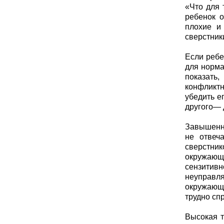
«Что для 
ребенок о
плохие и
сверстник
Если ребе
для норма
показать,
конфликтн
убедить е
другого— 
Завышенна
не отвеч
сверстник
окружающ
сензитив
неуправл
окружающ
трудно сп
Высокая т