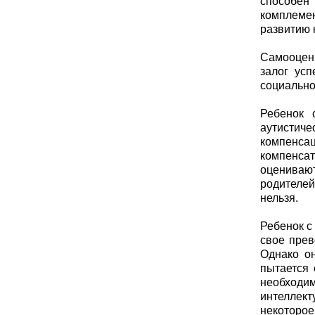
способен
комплемен
развитию 
Самооценк
залог усп
социально
Ребенок 
аутистич
компенса
компенсат
оценивают
родителей
нельзя.
Ребенок с
свое прев
Однако о
пытается 
необходим
интеллек
некоторое