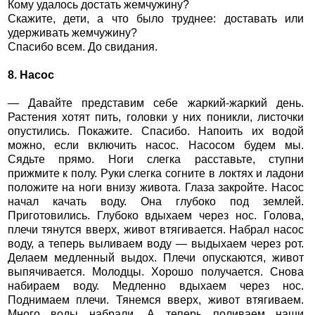
Кому удалось достать жемчужину?
Скажите, дети, а что было труднее: доставать или
удерживать жемчужину?
Спасибо всем. До свидания.
8. Насос
— Давайте представим себе жаркий-жаркий день.
Растения хотят пить, головки у них поникли, листочки
опустились. Покажите. Спасибо. Напоить их водой
можно, если включить насос. Насосом будем мы.
Сядьте прямо. Ноги слегка расставьте, ступни
прижмите к полу. Руки слегка согните в локтях и ладони
положите на ноги внизу живота. Глаза закройте. Насос
начал качать воду. Она глубоко под землей.
Приготовились. Глубоко вдыхаем через нос. Голова,
плечи тянутся вверх, живот втягивается. Набрал насос
воду, а теперь выливаем воду — выдыхаем через рот.
Делаем медленный выдох. Плечи опускаются, живот
выпячивается. Молодцы. Хорошо получается. Снова
набираем воду. Медленно вдыхаем через нос.
Поднимаем плечи. Тянемся вверх, живот втягиваем.
Много воды набрали. А теперь поливаем наши