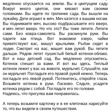
медленно опускается на землю. Вы в цветущем саду.
Вокруг много цветов, они кивают вам своими
головками. Вы идете по тропинке сада. Вы вышли на
лужайку. Дети играют в мяч. Мяч катится к вашим ногам.
Вы поднимаете мяч, высоко подбрасываете его вверх,
и мяч летит вверх. Но что это? Вы тоже летите. Летите
сами. Без ковра-самолета. Вы раскинули руки. Вы
парите как птица. Вот знакомое озеро, чайки
приветствуют вас, машут крыльями. Рыбак сидит в
лодке. Смотрит на вас, машет вам рукой. Вы летите
дальше. Рядом летит пушистый белый котенок-облако.
Вот и наш детский сад. Вы медленно опускаетесь.
Котенок спешит за вами. И вот вы здесь. Теплый
котенок лежит у вас на животе, мурлычет. Слушайте, как
он мурлычет. Погладьте его правой рукой нежно. Теперь
погладьте его левой рукой. Потянитесь, откройте глаза.
Возьмите котенка в руки. Ласково. Сядьте, усадите
котенка рядом с собой. Погладьте его по головке.
Надеюсь, что прогулка вам понравилась.
А теперь возьмите карточку и в ее клеточках нарисуйте
то, что вы видели в своем путешествии.