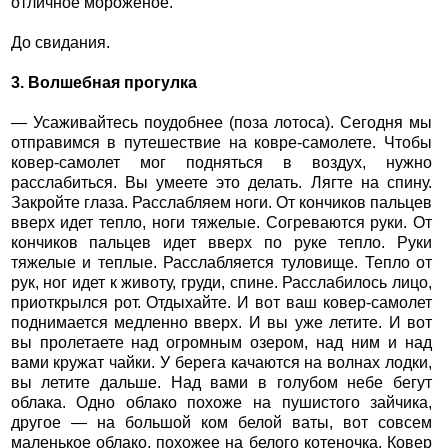
отличное мороженое.
До свидания.
3. Волшебная прогулка
— Усаживайтесь поудобнее (поза лотоса). Сегодня мы
отправимся в путешествие на ковре-самолете. Чтобы
ковер-самолет мог подняться в воздух, нужно
расслабиться. Вы умеете это делать. Лягте на спину.
Закройте глаза. Расслабляем ноги. От кончиков пальцев
вверх идет тепло, ноги тяжелые. Согреваются руки. От
кончиков пальцев идет вверх по руке тепло. Руки
тяжелые и теплые. Расслабляется туловище. Тепло от
рук, ног идет к животу, груди, спине. Расслабилось лицо,
приоткрылся рот. Отдыхайте. И вот ваш ковер-самолет
поднимается медленно вверх. И вы уже летите. И вот
вы пролетаете над огромным озером, над ним и над
вами кружат чайки. У берега качаются на волнах лодки,
вы летите дальше. Над вами в голубом небе бегут
облака. Одно облако похоже на пушистого зайчика,
другое — на большой ком белой ваты, вот совсем
маленькое облако, похожее на белого котеночка. Ковер