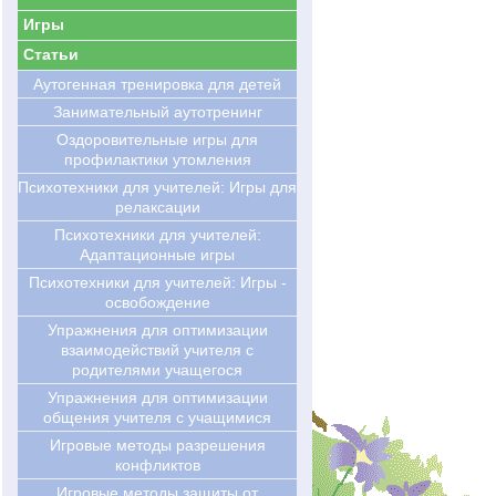
Игры
Статьи
Аутогенная тренировка для детей
Занимательный аутотренинг
Оздоровительные игры для
профилактики утомления
Психотехники для учителей: Игры для
релаксации
Психотехники для учителей:
Адаптационные игры
Психотехники для учителей: Игры -
освобождение
Упражнения для оптимизации
взаимодействий учителя с
родителями учащегося
Упражнения для оптимизации
общения учителя с учащимися
Игровые методы разрешения
конфликтов
Игровые методы защиты от