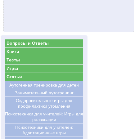
Вопросы и Ответы
Книги
Тесты
Игры
Статьи
Аутогенная тренировка для детей
Занимательный аутотренинг
Оздоровительные игры для
профилактики утомления
Психотехники для учителей: Игры для
релаксации
Психотехники для учителей:
Адаптационные игры