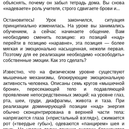
объяснять, почему он забыл тетрадь дома. Вы снова
«надеваете» роль учителя, строго сдвигаете брови и...
Остановитесь! Урок закончился, ситуация
принципиально изменилась. На уроке вы занимались
обучением, а сейчас начинаете общение. Вам
необходимо сменить позицию: из позиций «над»
перейти в позицию «наравне», эта позиция — более
мягкая и эмоционально насыщенная, нежели первая.
Поэтому для ее реализации необходимо «освободить»
собственные эмоции. Как это сделать?
Известно, что на физическом уровне существуют
мышечные механизмы, блокирующие эмоциональную
активность человека. Описаны семь кругов «мышечной
брони», пересекающей тело и подавляющей
проявление непосредственных эмоций: на уровне глаз,
рта, шеи, груди, диафрагмы, живота и таза. При
реализации доминирующей позиции «над» энергия
обычно сконцентрирована в верхней части тела:
напрягаются глаза («пристальный взгляд»), сжимается
рот («твердые губы»), одеваются «панцирем» шея и