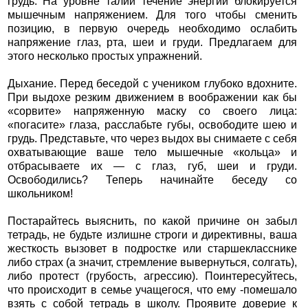
грудь. На уровне талии течение энергии блокируется
мышечным напряжением. Для того чтобы сменить
позицию, в первую очередь необходимо ослабить
напряжение глаз, рта, шеи и груди. Предлагаем для
этого несколько простых упражнений.
Дыхание. Перед беседой с учеником глубоко вдохните.
При выдохе резким движением в воображении как бы
«сорвите» напряженную маску со своего лица:
«погасите» глаза, расслабьте губы, освободите шею и
грудь. Представьте, что через выдох вы снимаете с себя
охватывающие ваше тело мышечные «кольца» и
отбрасываете их — с глаз, губ, шеи и груди.
Освободились? Теперь начинайте беседу со
школьником!
Постарайтесь выяснить, по какой причине он забыл
тетрадь, не будьте излишне строги и директивны, ваша
жесткость вызовет в подростке или старшекласснике
либо страх (а значит, стремление вывернуться, солгать),
либо протест (грубость, агрессию). Поинтересуйтесь,
что происходит в семье учащегося, что ему -помешало
взять с собой тетрадь в школу. Проявите доверие к