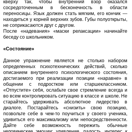
кверху так, чтобы внутренний взор оказался
сосредоточенным в бесконечность в области
переносицы. Язык должен стать мягким, его кончик —
находиться у корней верхних зубов. Губы полуоткрыты,
не соприкасаются друг с другом.
После «надевания» «маски релаксации» начинайте
беседу со школьником.
«Состояние»
Данное упражнение является не столько набором
определенных психотехнических действий, сколько
описанием внутреннего психологического состояния,
достигаемого при реализации позиции «наравне» в
общении с подростком или старшеклассником.
«Отпустите» себя, ослабьте свое стремление всегда и
во всем контролировать ситуацию в классе и школе. Не
старайтесь удерживать абсолютное лидерство в
диалоге. Постарайтесь «снизить» свою позицию,
позвольте себе в чем-то поучиться у своего ученика,
удивиться его максимализму или непосредственности.
Дайте себе возможность пережить обычные
человеческие эмоции: удивление, радость, интерес к