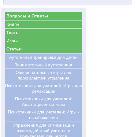
Вопросы и Ответы
Книги
Тесты
Игры
Статьи
Аутогенная тренировка для детей
Занимательный аутотренинг
Оздоровительные игры для
профилактики утомления
Психотехники для учителей: Игры для
релаксации
Психотехники для учителей:
Адаптационные игры
Психотехники для учителей: Игры -
освобождение
Упражнения для оптимизации
взаимодействий учителя с
родителями учащегося