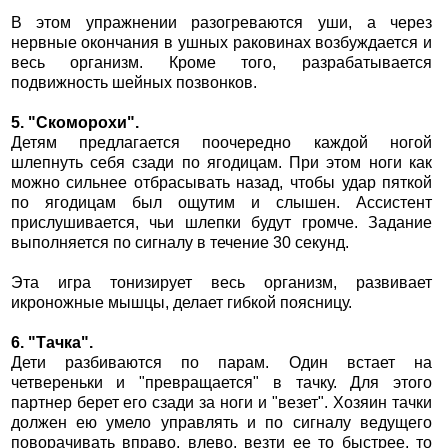
В этом упражнении разогреваются уши, а через
нервные окончания в ушных раковинах возбуждается и
весь организм. Кроме того, разрабатывается
подвижность шейных позвонков.
5. "Скоморохи".
Детям предлагается поочередно каждой ногой
шлепнуть себя сзади по ягодицам. При этом ноги как
можно сильнее отбрасывать назад, чтобы удар пяткой
по ягодицам был ощутим и слышен. Ассистент
прислушивается, чьи шлепки будут громче. Задание
выполняется по сигналу в течение 30 секунд.
Эта игра тонизирует весь организм, развивает
икроножные мышцы, делает гибкой поясницу.
6. "Тачка".
Дети разбиваются по парам. Один встает на
четвереньки и "превращается" в тачку. Для этого
партнер берет его сзади за ноги и "везет". Хозяин тачки
должен ею умело управлять и по сигналу ведущего
поворачивать вправо, влево, везти ее то быстрее, то