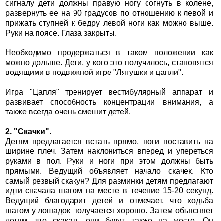
сигналу дети должны правую ногу согнуть в колене,
развернуть ее на 90 градусов по отношению к левой и
прижать ступней к бедру левой ноги как можно выше.
Руки на поясе. Глаза закрыты.
Необходимо продержаться в таком положении как
можно дольше. Дети, у кого это получилось, становятся
водящими в подвижной игре "Лягушки и цапли".
Игра "Цапля" тренирует вестибулярный аппарат и
развивает способность концентрации внимания, а
также всегда очень смешит детей.
2. "Скачки".
Детям предлагается встать прямо, ноги поставить на
ширине плеч. Затем наклониться вперед и упереться
руками в пол. Руки и ноги при этом должны быть
прямыми. Ведущий объявляет начало скачек. Кто
самый резвый скакун? Для разминки детям предлагают
идти сначала шагом на месте в течение 15-20 секунд.
Ведущий благодарит детей и отмечает, что ходьба
шагом у лошадок получается хорошо. Затем объясняет
детям, что скакать они будут также на месте. Он