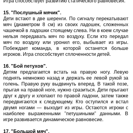
Игра способствует развитию статического равновесия.
15. "Послушный мячик".
Дети встают в две шеренги. По сигналу перекатывают
мяч (диаметром 8 см) из своих ладошек, сложенных
чашечкой в ладошки стоящему слева. Ни в коем случае
нельзя передавать мяч по воздуху. Если кто передал
мяч по воздуху или уронил его, выбывает из игры.
Побеждает команда, в которой останется больше
игроков. Игра способствует сплоченности детей.
16. "Бой петухов".
Детям предлагается встать на правую ногу. Левую
поднять немножко назад и держать ее левой рукой за
голень. Правую руку выдвинуть вперед. В такой позе,
прыгая на правой ноге, нужно сразиться. Дети прыгают
друг к другу и хлопают по правой ладони, затем также
передвигаются к следующему. Кто оступился и встал
двумя ногами — выходит из игры. Остаются игроки с
наиболее выраженными "петушиными" данными. В
игре развивается динамическое равновесие.
17. "Большой мяч".