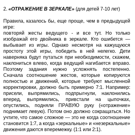
2.
«ОТРАЖЕНИЕ В ЗЕРКАЛЕ»
(для детей 7-10 лет)
Правила, казалось бы, еще проще, чем в предыдущей
игре:
повторяй жесты ведущего - и все тут. Но только
изображай его двойника в зеркале. Кто ошибется —
выбывает из игры. Однако несмотря на кажущуюся
простоту этой игры, победить в ней нелегко. Дети
наверняка будут путаться при необходимости, скажем,
наклониться влево, когда ведущий нагибается вправо.
Поэтому задания нужно усложнять постепенно.
Сначала соотношение жестов, которые копируются
полностью и движений, которые требуют мысленной
корректировки, должно быть примерно 7:1. Например:
присели, выпрямились, подпрыгнули, наклонились
вперед, выпрямились, привстали на цыпочках,
опустились, подняли ПРАВУЮ руку («отражение»
поднимает левую). Потом оно должно сокращаться. Но
учтите, что самое сложное — это не когда соотношение
становится 1:7, а когда «зеркальные» и «незеркальные»
движения даются вперемежку. (1:1 или 2:1).