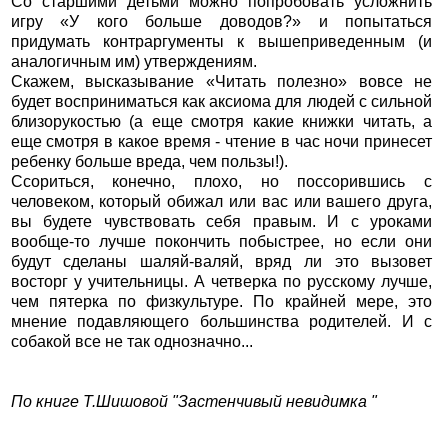
Со старшими детьми можно попробовать усложнить
игру «У кого больше доводов?» и попытаться
придумать контраргументы к вышеприведенным (и
аналогичным им) утверждениям.
Скажем, высказывание «Читать полезно» вовсе не
будет восприниматься как аксиома для людей с сильной
близорукостью (а еще смотря какие книжки читать, а
еще смотря в какое время - чтение в час ночи принесет
ребенку больше вреда, чем пользы!).
Ссориться, конечно, плохо, но поссорившись с
человеком, который обижал или вас или вашего друга,
вы будете чувствовать себя правым. И с уроками
вообще-то лучше покончить побыстрее, но если они
будут сделаны шаляй-валяй, вряд ли это вызовет
восторг у учительницы. А четверка по русскому лучше,
чем пятерка по физкультуре. По крайней мере, это
мнение подавляющего большинства родителей. И с
собакой все не так однозначно...
По книге Т.Шишовой "Застенчивый невидимка "