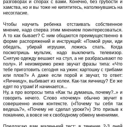
разговорах и спорах с вами. Конечно, без грубости и
хамства, но и вы тоже не кипятитесь, натолкнувшись на
несогласие.
Чтобы научить ребенка отстаивать собственное
мнение, надо сперва этим мнением поинтересоваться.
А то как бывает? С ним общаются преимущественно в
форме распоряжений и инструкций: «Помой руки, иди
обедать, убирай игрушки, ложись спать. Когда
посмотришь мультик, надо выключить телевизор.
Снятую одежду вешают на стул, а не разбрасывают по
полу». И неизмеримо реже звучат фразы типа: «Что
тебе приготовить сегодня на ужин: картошку с грибами
или плов?» А даже если порой и звучат, то ответ:
«Яичницу», выбивает из колеи. Как-так яичницу? Ее же
едят по утрам! И начинается...
Ну, а про вопросы типа «Как ты думаешь, почему?..» и
говорить нечего. Слово «почему» обычно звучит в
совершенно ином контексте. («Почему ты себя так
ведешь?», «Почему не сделал уроки?») Это призыв к
покаянию, а вовсе не к свободному обмену мнениями.
Предлагаю вам маленький тест: в течение 2-3 дней