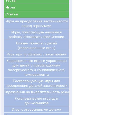
Тесты
Игры
Статьи
Игры на преодоление застенчивости
перед взрослыми
Игры, помогающие научиться
ребёнку отстаивать своё мнение
Боязнь темноты у детей
(коррекционные игры)
Игры при проблемах с засыпанием
Коррекционные игры и упражнения
для детей с преобладанием
холерического и сангвинического
темперамента
Раскрепощающие игры для
преодоления детской застенчивости
Упражнения на выразительность речи
Логопедические игры для
дошкольников
Игры с агрессивными детьми