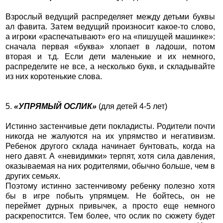
Взрослый ведущий распределяет между детьми буквы
ал фавита. Затем ведущий произносит какое-то слово,
а игроки «распечатывают» его на «пишущей машинке»:
сначала первая «буква» хлопает в ладоши, потом
вторая и т.д. Если дети маленькие и их немного,
распределите не все, а несколько букв, и складывайте
из них коротенькие слова.
5.
«УПРЯМЫЙ ОСЛИК»
(для детей 4-5 лет)
Истинно застенчивые дети покладисты. Родители почти
никогда не жалуются на их упрямство и негативизм.
Ребенок другого склада начинает бунтовать, когда на
него давят. А «невидимки» терпят, хотя сила давления,
оказываемая на них родителями, обычно больше, чем в
других семьях.
Поэтому истинно застенчивому ребенку полезно хотя
бы в игре побыть упрямцем. Не бойтесь, он не
переймет дурных привычек, а просто еще немного
раскрепостится. Тем более, что ослик по сюжету будет