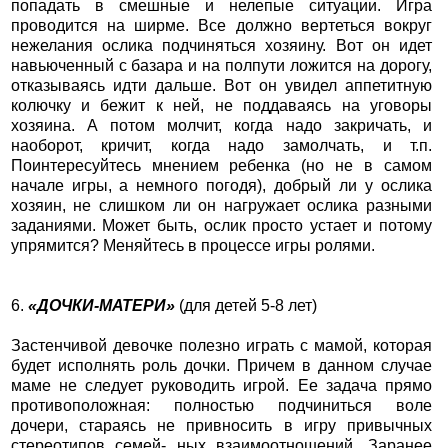
попадать в смешные и нелепые ситуации. Игра
проводится на ширме. Все должно вертеться вокруг
нежелания ослика подчиняться хозяину. Вот он идет
навьюченный с базара и на полпути ложится на дорогу,
отказываясь идти дальше. Вот он увидел аппетитную
колючку и бежит к ней, не поддаваясь на уговоры
хозяина. А потом молчит, когда надо закричать, и
наоборот, кричит, когда надо замолчать, и т.п.
Поинтересуйтесь мнением ребенка (но не в самом
начале игры, а немного погодя), добрый ли у ослика
хозяин, не слишком ли он нагружает ослика разными
заданиями. Может быть, ослик просто устает и потому
упрямится? Меняйтесь в процессе игры ролями.
6.
«ДОЧКИ-МАТЕРИ»
(для детей 5-8 лет)
Застенчивой девочке полезно играть с мамой, которая
будет исполнять роль дочки. Причем в данном случае
маме не следует руководить игрой. Ее задача прямо
противоположная: полностью подчиниться воле
дочери, стараясь не привносить в игру привычных
стереотипов семей- ных взаимоотношений. Заранее