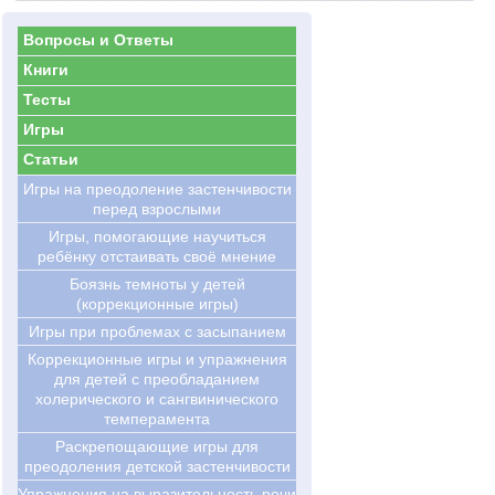
Вопросы и Ответы
Книги
Тесты
Игры
Статьи
Игры на преодоление застенчивости
перед взрослыми
Игры, помогающие научиться
ребёнку отстаивать своё мнение
Боязнь темноты у детей
(коррекционные игры)
Игры при проблемах с засыпанием
Коррекционные игры и упражнения
для детей с преобладанием
холерического и сангвинического
темперамента
Раскрепощающие игры для
преодоления детской застенчивости
Упражнения на выразительность речи