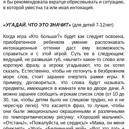
я бы рекомендовала вкратце обрисовывать и ситуацию,
в которой уместна та или иная интонация.
«УГАДАЙ, ЧТО ЭТО ЗНАЧИТ»
(для детей 7-12лет)
Когда игра «Кто больше?» будет как следует освоена,
приобретенное ребенком умение распознавать
интонационные оттенки даст ему возможность
справиться и с этой игрой. Суть ее в следующем:
ведущий, не размыкая губ, «мычит» какое-то слово или
короткую фразу, а игроки угадывают, что он хотел
сказать. Естественно, чтобы не потонуть в безбрежном
море слов, стоит заранее очертить рамки игры. К
примеру, договориться, что слова будут называть
предметы, имеющиеся в комнате или во дворе дачи. А
можно заранее сообщить игрокам список слов (от 10 до
30, так, чтобы детям было не слишком трудно, но и не
чересчур легко). Что касается фраз, то лучше, чтобы
они были эмоционально окрашенными и различными
по темпоритмическому рисунку: «Хороший мальчик!»,
«Отстань!», «Пожалуйста, не сердись!» «Мама, он меня
обижает!», «Ура!», «Бедненький мой», «Вот это да!» и