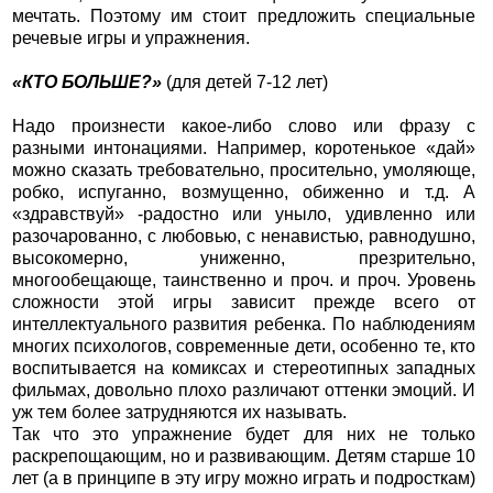
мечтать. Поэтому им стоит предложить специальные
речевые игры и упражнения.
«КТО БОЛЬШЕ?»
(для детей 7-12 лет)
Надо произнести какое-либо слово или фразу с
разными интонациями. Например, коротенькое «дай»
можно сказать требовательно, просительно, умоляюще,
робко, испуганно, возмущенно, обиженно и т.д. А
«здравствуй» -радостно или уныло, удивленно или
разочарованно, с любовью, с ненавистью, равнодушно,
высокомерно, униженно, презрительно,
многообещающе, таинственно и проч. и проч. Уровень
сложности этой игры зависит прежде всего от
интеллектуального развития ребенка. По наблюдениям
многих психологов, современные дети, особенно те, кто
воспитывается на комиксах и стереотипных западных
фильмах, довольно плохо различают оттенки эмоций. И
уж тем более затрудняются их называть.
Так что это упражнение будет для них не только
раскрепощающим, но и развивающим. Детям старше 10
лет (а в принципе в эту игру можно играть и подросткам)