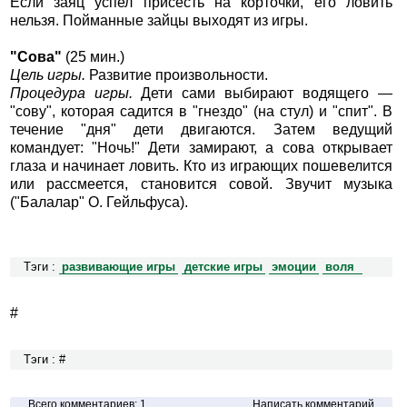
Если заяц успел присесть на корточки, его ловить
нельзя. Пойманные зайцы выходят из игры.
"Сова"
(25 мин.)
Цель игры.
Развитие произвольности.
Процедура игры.
Дети сами выбирают водящего —
"сову", которая садится в "гнездо" (на стул) и "спит". В
течение "дня" дети двигаются. Затем ведущий
командует: "Ночь!" Дети замирают, а сова открывает
глаза и начинает ловить. Кто из играющих пошевелится
или рассмеется, становится совой. Звучит музыка
("Балалар" О. Гейльфуса).
Тэги :
развивающие игры
детские игры
эмоции
воля
#
Тэги : #
Всего комментариев: 1
Написать комментарий