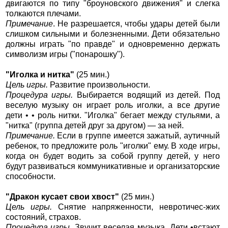
двигаются по типу "броуновского движения" и слегка
толкаются плечами.
Примечание
. Не разрешается, чтобы удары детей были
слишком сильными и болезненными. Дети обязательно
должны играть "по правде" и одновременно держать
символизм игры ("понарошку").
"Иголка и нитка"
(25 мин.)
Цель игры.
Развитие произвольности.
Процедура игры.
Выбирается водящий из детей. Под
веселую музыку он играет роль иголки, а все другие
дети • • роль нитки. "Иголка" бегает между стульями, а
"нитка" (группа детей друг за другом) — за ней.
Примечание.
Если в группе имеется зажатый, аутичный
ребенок, то предложите роль "иголки" ему. В ходе игры,
когда он будет водить за собой группу детей, у него
будут развиваться коммуникативные и организаторские
способности.
"Дракон кусает свои хвост"
(25 мин.)
Цель игры.
Снятие напряженности, невротичес-жих
состояний, страхов.
Процедура игры.
Звучит веселая музыка. Дети •встают