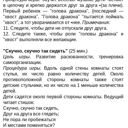
в цепочку и крепко держатся друг за друга •(за плечи).
Первый ребенок — "голова дракона", {последний —
"хвост дракона". "Голова дракона" "пытается поймать
"хвост", а тот уворачивается от •нее.
Примечания:
11. Следите, чтобы дети не отпускали друг друга.
12. Следите также, чтобы роли "головы дракона" и
"хвост" выполняли все желающие.
"Скучно, скучно так сидеть"
(25 мин.)
Цель игры
. Развитие раскованности, тренировка
самоорганизации.
Процедура игры.
Вдоль одной стены комнаты стоят
стулья, их число равно количеству детей. Около
противоположной стороны комнаты также стоят
детские стульчики, но их число на 1 меньше количества
детей.
Дети садятся около первой стороны комнаты. Ведущий
читает стишок:
Скучно, скучно так сидеть,
Друг на друга все глядеть;
Не пора ли пробежаться
И местами поменяться?