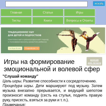
Главная
Статьи
Игры
Тесты
Книги
Вопросы и Ответы
Игры на формирование
версия
для печати
эмоциональной и волевой сфер
"Слушай команду"
Цель игры.
Развитие способности к сосредоточению.
Процедура игры.
Дети маршируют под музыку. Затем
музыка внезапно прерывается, и ведущий шепотом
произносит команду (сесть на стулья, поднять правую
руку, присесть, взяться за руки и т. п.).
Примечания: