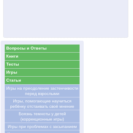
Вопросы и Ответы
Книги
Тесты
Игры
Статьи
Игры на преодоление застенчивости
перед взрослыми
Игры, помогающие научиться
ребёнку отстаивать своё мнение
Боязнь темноты у детей
(коррекционные игры)
Игры при проблемах с засыпанием