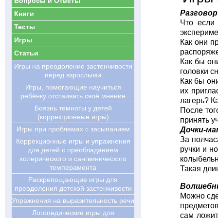
Вопросы и Ответы
Разговор 
Книги
Что если
Тесты
экспериме
Игры
Как они п
распоряже
Статьи
Как бы он
Игры на преодоление застенчивости
головки с
перед взрослыми
Как бы он
Игры, помогающие научиться
их пригла
ребёнку отстаивать своё мнение
лагерь? К
Боязнь темноты у детей
После тог
(коррекционные игры)
принять у
Игры при проблемах с засыпанием
Дочки-ма
За полчас
Коррекционные игры и упражнения
ручки и н
для детей с преобладанием
холерического и сангвинического
колыбельн
темперамента
Такая дли
Раскрепощающие игры для
Волшебни
преодоления детской застенчивости
Можно сде
Упражнения на выразительность речи
предметов
Логопедические игры для
сам ложит