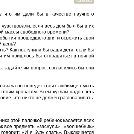
для печати
у что им дали бы в качестве научного
я чувствовали, если весь дом был бы в их
ой массы свободного времени?
 события прошедшего дня и освежить свои
й день?
ть? Как поступили бы ваши дети, если бы
сли им пришлось бы отправиться в ночной
ь, задайте им вопрос: согласились бы они
 Сначала он поведет своих любимцев мыть
 своим кроватям. Всем куклам надо спеть
овие, что никто не должен разговаривать.
ика этой палочкой ребенок касается всех
как все предметы «заснули» , «волшебник»
 говорит: «И я буду спать». Выключается