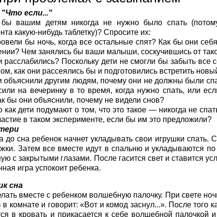
"Что если..."
 бы вашим детям никогда не нужно было спать (потом
нта какую-нибудь таблетку)? Спросите их:
ровели бы ночь, когда все остальные спят? Как бы они себ
нии? Чем занялись бы ваши малыши, соскучившись от так
и расслабились? Поскольку дети не смогли бы забыть все
ном, как они рассеялись бы и подготовились встретить новы
и объяснили другим людям, почему они не должны были спа
сили на вечеринку в то время, когда нужно спать, или е
ак бы они объяснили, почему не видели снов?
о как дети подумают о том, что это такое — никогда не спат
частие в таком эксперименте, если бы им это предложили?
тери
а до сна ребенок начнет укладывать свои игрушки спать.
ожки. Затем все вместе идут в спальню и укладываются по
ую с закрытыми глазами. После гасится свет и ставится усл
нная игра успокоит ребенка.
к сна
лать вместе с ребенком волшебную палочку. При свете ночн
 в комнате и говорит: «Вот и комод заснул...». После того 
ся в кровать и прикасается к себе волшебной палочкой и