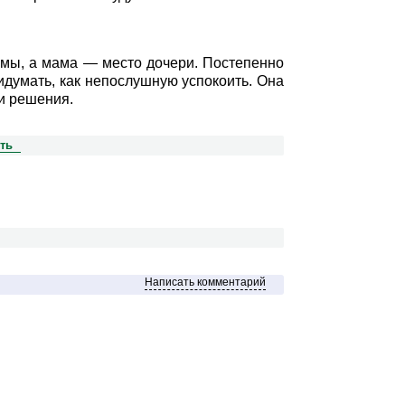
амы, а мама — место дочери. Постепенно
идумать, как непослушную успокоить. Она
ии решения.
ть
Написать комментарий