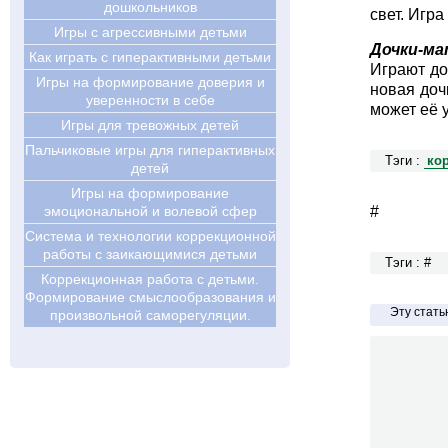
дошкольников
свет. Игра
Игры с агрессивными детьми
Дочки-ма
Как играть с гиперактивными детьми
Играют до
Игры на формирование доверия и
новая доч
уверенности в себе
может её 
Игры для тревожных детей
Пальчиковые игры для гиперактивных
Тэги :
ко
детей
Игры на формирование
эмоциональной и волевой сфер
#
Система и технологии коррекционной
работы с заикающимися детьми
Тэги : #
Коррекционная работа с детьми.
Формирование смыслообразования и
Эту стат
произвольной саморегуляции.