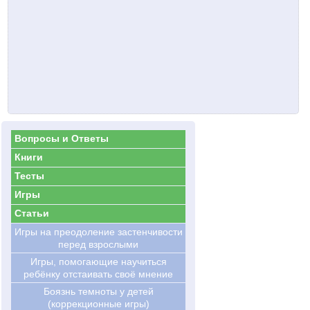
Вопросы и Ответы
Книги
Тесты
Игры
Статьи
Игры на преодоление застенчивости
перед взрослыми
Игры, помогающие научиться
ребёнку отстаивать своё мнение
Боязнь темноты у детей
(коррекционные игры)