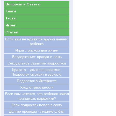
Вопросы и Ответы
Книги
Тесты
Игры
Статьи
Если вам не нравятся друзья вашего
ребёнка
Игры с риском для жизни
Воздержание: правда и ложь
Сексуальное развитие подростков
Красота – дело поправимое.
Подросток смотрит в зеркало.
Подросток в Интернете
Уход от реальности
Если вам кажется, что ребенок начал
принимать наркотики?
Если подросток попал в секту
Долгие проводы - лишние слёзы