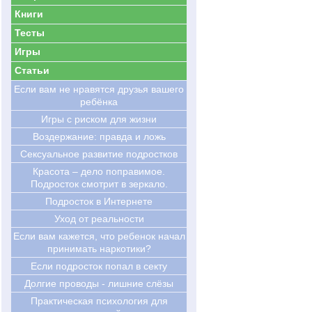
Книги
Тесты
Игры
Статьи
Если вам не нравятся друзья вашего
ребёнка
Игры с риском для жизни
Воздержание: правда и ложь
Сексуальное развитие подростков
Красота – дело поправимое.
Подросток смотрит в зеркало.
Подросток в Интернете
Уход от реальности
Если вам кажется, что ребенок начал
принимать наркотики?
Если подросток попал в секту
Долгие проводы - лишние слёзы
Практическая психология для