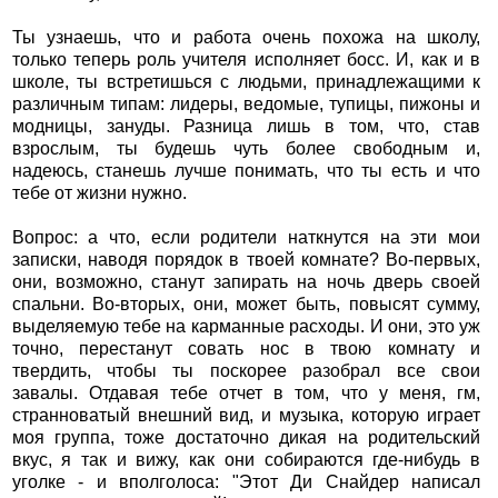
Ты узнаешь, что и работа очень похожа на школу,
только теперь роль учителя исполняет босс. И, как и в
школе, ты встретишься с людьми, принадлежащими к
различным типам: лидеры, ведомые, тупицы, пижоны и
модницы, зануды. Разница лишь в том, что, став
взрослым, ты будешь чуть более свободным и,
надеюсь, станешь лучше понимать, что ты есть и что
тебе от жизни нужно.
Вопрос: а что, если родители наткнутся на эти мои
записки, наводя порядок в твоей комнате? Во-первых,
они, возможно, станут запирать на ночь дверь своей
спальни. Во-вторых, они, может быть, повысят сумму,
выделяемую тебе на карманные расходы. И они, это уж
точно, перестанут совать нос в твою комнату и
твердить, чтобы ты поскорее разобрал все свои
завалы. Отдавая тебе отчет в том, что у меня, гм,
странноватый внешний вид, и музыка, которую играет
моя группа, тоже достаточно дикая на родительский
вкус, я так и вижу, как они собираются где-нибудь в
уголке - и вполголоса: "Этот Ди Снайдер написал