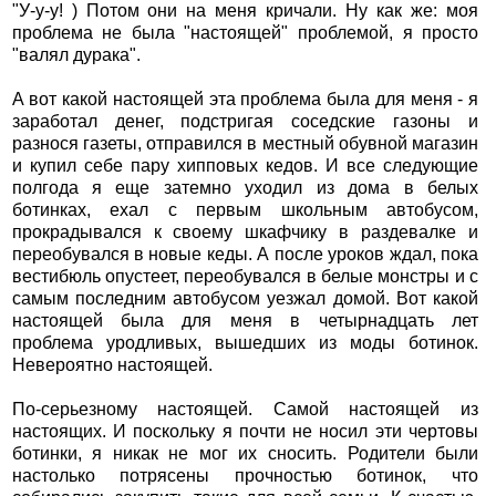
"У-у-у! ) Потом они на меня кричали. Ну как же: моя
проблема не была "настоящей" проблемой, я просто
"валял дурака".
А вот какой настоящей эта проблема была для меня - я
заработал денег, подстригая соседские газоны и
разнося газеты, отправился в местный обувной магазин
и купил себе пару хипповых кедов. И все следующие
полгода я еще затемно уходил из дома в белых
ботинках, ехал с первым школьным автобусом,
прокрадывался к своему шкафчику в раздевалке и
переобувался в новые кеды. А после уроков ждал, пока
вестибюль опустеет, переобувался в белые монстры и с
самым последним автобусом уезжал домой. Вот какой
настоящей была для меня в четырнадцать лет
проблема уродливых, вышедших из моды ботинок.
Невероятно настоящей.
По-серьезному настоящей. Самой настоящей из
настоящих. И поскольку я почти не носил эти чертовы
ботинки, я никак не мог их сносить. Родители были
настолько потрясены прочностью ботинок, что