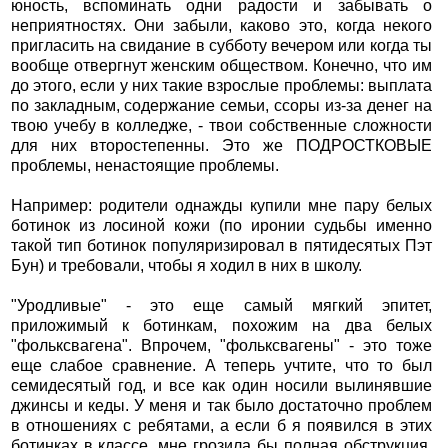
юность, вспоминать одни радости и забывать о
неприятностях. Они забыли, каково это, когда некого
пригласить на свидание в субботу вечером или когда ты
вообще отвергнут женским обществом. Конечно, что им
до этого, если у них такие взрослые проблемы: выплата
по закладным, содержание семьи, ссоры из-за денег на
твою учебу в колледже, - твои собственные сложности
для них второстепенны. Это же ПОДРОСТКОВЫЕ
проблемы, ненастоящие проблемы.
Например: родители однажды купили мне пару белых
ботинок из лосиной кожи (по иронии судьбы именно
такой тип ботинок популяризировал в пятидесятых Пэт
Бун) и требовали, чтобы я ходил в них в школу.
"Уродливые" - это еще самый мягкий эпитет,
приложимый к ботинкам, похожим на два белых
"фольксвагена". Впрочем, "фольксвагены" - это тоже
еще слабое сравнение. А теперь учтите, что то был
семидесятый год, и все как один носили вылинявшие
джинсы и кеды. У меня и так было достаточно проблем
в отношениях с ребятами, а если б я появился в этих
ботинках в классе, мне грозила бы полная обструкция.