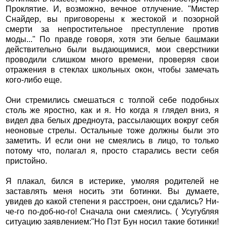
Проклятие. И, возможно, вечное отлучение. "Мистер
Снайдер, вы приговорены к жестокой и позорной
смерти за непростительное преступление против
моды..." По правде говоря, хотя эти белые башмаки
действительно были выдающимися, мои сверстники
проводили слишком много времени, проверяя свои
отражения в стеклах школьных окон, чтобы замечать
кого-либо еще.
Они стремились смешаться с толпой себе подобных
столь же яростно, как и я. Но когда я глядел вниз, я
видел два белых дредноута, рассылающих вокруг себя
неоновые стрелы. Остальные тоже должны были это
заметить. И если они не смеялись в лицо, то только
потому что, полагал я, просто старались вести себя
пристойно.
Я плакал, бился в истерике, умоляя родителей не
заставлять меня носить эти ботинки. Вы думаете,
увидев до какой степени я расстроен, они сдались? Ни-
че-го по-доб-но-го! Сначала они смеялись. ( Усугубляя
ситуацию заявлением:"Но Пэт Бун носил такие ботинки!