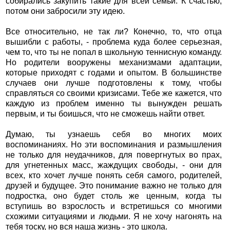
собирались закупить такие для всей семьи. К счастью,
потом они забросили эту идею.
Все относительно, не так ли? Конечно, то, что отца
вышибли с работы, - проблема куда более серьезная,
чем то, что ты не попал в школьную теннисную команду.
Но родители вооружены механизмами адаптации,
которые приходят с годами и опытом. В большинстве
случаев они лучше подготовлены к тому, чтобы
справляться со своими кризисами. Тебе же кажется, что
каждую из проблем именно ты вынужден решать
первым, и ты боишься, что не сможешь найти ответ.
Думаю, ты узнаешь себя во многих моих
воспоминаниях. Но эти воспоминания и размышления
не только для неудачников, для повергнутых во прах,
для угнетенных масс, жаждущих свободы, - они для
всех, кто хочет лучше понять себя самого, родителей,
друзей и будущее. Это понимание важно не только для
подростка, оно будет столь же ценным, когда ты
вступишь во взрослость и встретишься со многими
схожими ситуациями и людьми. Я не хочу нагонять на
тебя тоску, но вся наша жизнь - это школа.