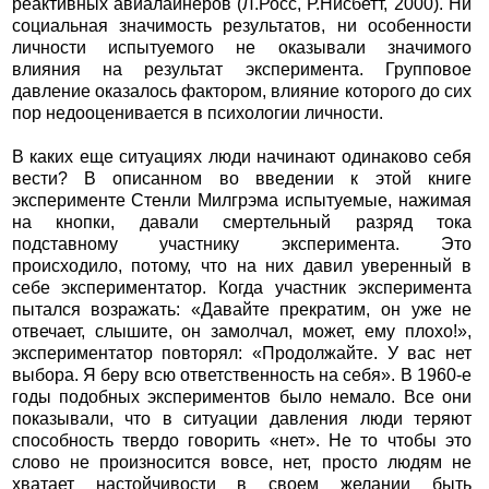
реактивных авиалайнеров (Л.Росс, Р.Нисбетт, 2000). Ни
социальная значимость результатов, ни особенности
личности испытуемого не оказывали значимого
влияния на результат эксперимента. Групповое
давление оказалось фактором, влияние которого до сих
пор недооценивается в психологии личности.
В каких еще ситуациях люди начинают одинаково себя
вести? В описанном во введении к этой книге
эксперименте Стенли Милгрэма испытуемые, нажимая
на кнопки, давали смертельный разряд тока
подставному участнику эксперимента. Это
происходило, потому, что на них давил уверенный в
себе экспериментатор. Когда участник эксперимента
пытался возражать: «Давайте прекратим, он уже не
отвечает, слышите, он замолчал, может, ему плохо!»,
экспериментатор повторял: «Продолжайте. У вас нет
выбора. Я беру всю ответственность на себя». В 1960-е
годы подобных экспериментов было немало. Все они
показывали, что в ситуации давления люди теряют
способность твердо говорить «нет». Не то чтобы это
слово не произносится вовсе, нет, просто людям не
хватает настойчивости в своем желании быть