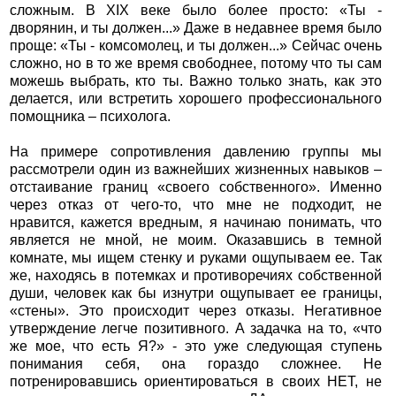
сложным. В XIX веке было более просто: «Ты -
дворянин, и ты должен...» Даже в недавнее время было
проще: «Ты - комсомолец, и ты должен...» Сейчас очень
сложно, но в то же время свободнее, потому что ты сам
можешь выбрать, кто ты. Важно только знать, как это
делается, или встретить хорошего профессионального
помощника – психолога.
На примере сопротивления давлению группы мы
рассмотрели один из важнейших жизненных навыков –
отстаивание границ «своего собственного». Именно
через отказ от чего-то, что мне не подходит, не
нравится, кажется вредным, я начинаю понимать, что
является не мной, не моим. Оказавшись в темной
комнате, мы ищем стенку и руками ощупываем ее. Так
же, находясь в потемках и противоречиях собственной
души, человек как бы изнутри ощупывает ее границы,
«стены». Это происходит через отказы. Негативное
утверждение легче позитивного. А задачка на то, «что
же мое, что есть Я?» - это уже следующая ступень
понимания себя, она гораздо сложнее. Не
потренировавшись ориентироваться в своих НЕТ, не