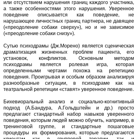
или отсутствием нарушения границ каждого участника,
а также особенностями этого нарушения. Уверенное
поведение описывается как поведение, не
нарушающее личностных границ партнера, не давящее
(«преодоление собаки сверху»), но и не зависимое
(«преодоление собаки снизу»).
Сутью психодрамы (Дж.Морено) является сценическая
драматизация жизненных проблем пациента, его
установок, конфликтов. Основным методом
психодрамы является ролевая игра, которая
определенными чертами похожа на репетицию
поведения. Проигрывая и особым образом анализируя
разнообразные ситуации, в психодраме как на
театральной репетиции «ставят» уверенное поведение.
Бихевиоральный анализ и социально-когнитивный
подход (А.Бандура, А.Гольдштейн и др.) просто
предлагают стандартный набор навыков уверенного
поведения, которым людей можно обучить, например, в
тренинговой группе, и стандартные пошаговые
процедуры их формирования, которые предлагаются
клиентам как в групповой терапии, так и