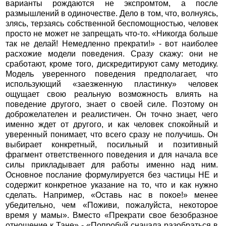
варианты рождаются не экспромтом, а после
размышлений в одиночестве. Дело в том, что, волнуясь,
злясь, терзаясь собственной беспомощностью, человек
просто не может не запрещать что-то. «Никогда больше
так не делай! Немедленно прекрати!» - вот наиболее
расхожие модели поведения. Сразу скажу: они не
сработают, кроме того, дискредитируют саму методику.
Модель уверенного поведения предполагает, что
использующий «заезженную пластинку» человек
ощущает свою реальную возможность влиять на
поведение другого, знает о своей силе. Поэтому он
доброжелателен и реалистичен. Он точно знает, чего
именно ждет от другого, и как человек спокойный и
уверенный понимает, что всего сразу не получишь. Он
выбирает конкретный, посильный и позитивный
фрагмент ответственного поведения и для начала все
силы прикладывает для работы именно над ним.
Основное послание формулируется без частицы НЕ и
содержит конкретное указание на то, что и как нужно
сделать. Например, «Оставь нас в покое!» менее
убедительно, чем «Поживи, пожалуйста, некоторое
время у мамы». Вместо «Прекрати свое безобразное
отношение к Тане» - «Попробуй сначала разобраться в