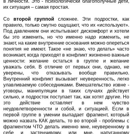
в личности. Это - психологически благополучные дети,
их ситуация – самая простая.
Со
второй группой
сложнее. Эти подростки, как
правило, только смутно ощущают, что их «используют».
Под давлением они испытывают дискомфорт и хотели
бы это изменить, но что именно надо изменить, не
знают, на какие внутренние основания можно опереться
понятия не имеют. Такое «не знаю, что делать» часто
возникает, когда приходят в конфликт жизненно важные
ценности: желание остаться в группе и желание
уважать себя. В отличие от первых они, однако, не
уверены, что отказывать вообще правильно.
Внутренний конфликт вызывает неуверенность, легко
улавливаемую собеседниками. Вмешательство извне -
уговоры, манипуляции в таких случаях действует
сильно, и подросток поступает так, как хотят другие. Но
это действие оставляет в нем чувство
неудовлетворенности и собой, и ситуацией. Если в
первой группе в умении выпадает фрагмент, который
можно назвать КАК делать, то во второй - проблемы с
фрагментом ЧТО делать именно мне, неуверенному в
себе и застенчивому, или мне, напуганному