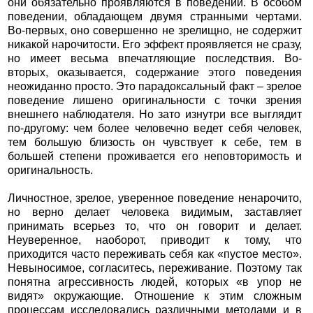
они обязательно проявляются в поведении. В особом
поведении, обладающем двумя странными чертами.
Во-первых, оно совершенно не зрелищно, не содержит
никакой нарочитости. Его эффект проявляется не сразу,
но имеет весьма впечатляющие последствия. Во-
вторых, оказывается, содержание этого поведения
неожиданно просто. Это парадоксальный факт – зрелое
поведение лишено оригинальности с точки зрения
внешнего наблюдателя. Но зато изнутри все выглядит
по-другому: чем более человечно ведет себя человек,
тем большую близость он чувствует к себе, тем в
большей степени проживается его неповторимость и
оригинальность.
Личностное, зрелое, уверенное поведение ненарочито,
но верно делает человека видимым, заставляет
принимать всерьез то, что он говорит и делает.
Неуверенное, наоборот, приводит к тому, что
приходится часто переживать себя как «пустое место».
Невыносимое, согласитесь, переживание. Поэтому так
понятна агрессивность людей, которых «в упор не
видят» окружающие. Отношение к этим сложным
процессам исследовались различными методами и в