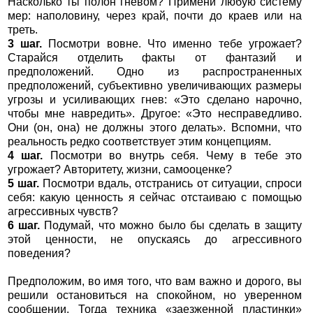
Насколько ты полон гневом? Примени любую систему
мер: наполовину, через край, почти до краев или на
треть.
3 шаг.
Посмотри вовне. Что именно тебе угрожает?
Старайся отделить факты от фантазий и
предположений. Одно из распространенных
предположений, субъективно увеличивающих размеры
угрозы и усиливающих гнев: «Это сделано нарочно,
чтобы мне навредить». Другое: «Это несправедливо.
Они (он, она) не должны этого делать». Вспомни, что
реальность редко соответствует этим концепциям.
4 шаг.
Посмотри во внутрь себя. Чему в тебе это
угрожает? Авторитету, жизни, самооценке?
5 шаг.
Посмотри вдаль, отстранись от ситуации, спроси
себя: какую ценность я сейчас отстаиваю с помощью
агрессивных чувств?
6 шаг.
Подумай, что можно было бы сделать в защиту
этой ценности, не опускаясь до агрессивного
поведения?
Предположим, во имя того, что вам важно и дорого, вы
решили остановиться на спокойном, но уверенном
сообщении. Тогда техника «заезженной пластинки»