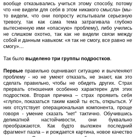
вообще отказывались учиться этому способу, потому
что «не видели для себя в этом никакого смысла» (мы-
то видели, что они попросту испытывали серьезную
тревогу, так как сама тема затрагивала глубоко
вытесненную ими «опасную» проблему), либо учились
не слишком охотно, так как не видели связи между
собой и данным навыком: «я так не смогу, все равно не
смогу»…
Так было
выделено три группы подростков
.
Первые
правильно оценивают ситуацию и вычленяют
проблему - но не умеют отказать, не знают, как это
сделать правильно, чтобы не обидеть других. Страх
прервать отношения особенно характерен для этих
подростков. Вторая причина – страх проявить себя
«глупо», показаться таким какой ты есть, открыться. У
них отсутствует операциональная компонента, проще
говоря - умение сказать “нет” тактично. Обучившись
деликатной настойчивости, они буквально
преображаются. Как будто выложен последний
фрагмент пазла – и рождается картина, новое качество