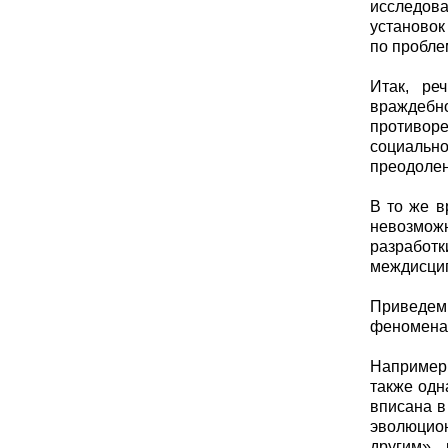
исследова
установок
по пробле
Итак, ре
враждебн
противоре
социально
преодолен
В то же в
невозможн
разработ
междисцип
Приведем
феномена
Например,
также одн
вписана в
эволюцио
другим»,