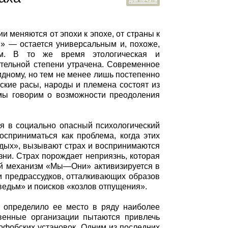
для печати
 меняются от эпохи к эпохе, от страны к
» — остается универсальным и, похоже,
ам. В то же время этологическая и
ительной степени утрачена. Современное
идному, но тем не менее лишь постепенно
ские расы, народы и племена состоят из
 мы говорим о возможности преодоления
ся в социально опасный психологический
сприниматься как проблема, когда этих
ждых», вызывают страх и воспринимаются
зни. Страх порождает неприязнь, которая
кий механизм «Мы—Они» активизируется в
и предрассудков, отталкивающих образов
ведьм» и поисков «козлов отпущения».
 определило ее место в ряду наиболее
венные организации пытаются привлечь
офобских установок. Одним из последних