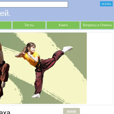
ей.
Тесты
Книги
Вопросы и Ответы
аха
версия