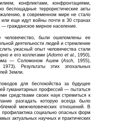
илием, конфликтами, конфронтациями,
ко беспощадные террористические акты
сожалению, в современном мире не стало
 или еще идут войны почти в 30 странах
х — гражданское мирное население.
е человечество, были ошеломлены ее
ельной деятельности людей и стремление
слить ужасный опыт человечества стали
но и его коллегами (
Adorno et al.
, 1950),
мизма — Соломоном Ашем (
Asch
, 1955),
 1973). Результаты этих эпохальных
елей Земли.
 поводов для беспокойства за будущее
елей гуманитарных профессий — пытаться
и средствами своих наук стремиться к
ание разгадать которую всегда было
облемой межчеловеческих отношений. В
 и профилактика социально опасных форм
амых актуальных научных и практических