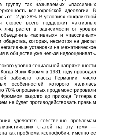
на группу так называемых «пассивных
рженность ксенофобской идеологии. В
сь от 12 до 28%. В условиях конфликтной
пы скорее всего поддержит «активных
их лиц растет в зависимости от уровня
и объединить «активных» и «пассивных»
и общества, которая, несмотря на диктат
 негативные установки на межэтническое
ия в обществе уже нельзя недооценивать.
ысокого уровня социальной напряженности
. Когда Эрих Фромм в 1931 году проводил
лей рабочего класса Германии, число
ых особенностей которого являлась
оло 70% опрошенных продемонстрировали
 Фроммом задолго до прихода Гитлера к
воем не будет противодействовать правым
ания уделяется собственно проблемам
лицистических статей на эту тему —
чена как проблема ксенофобии, именно ее