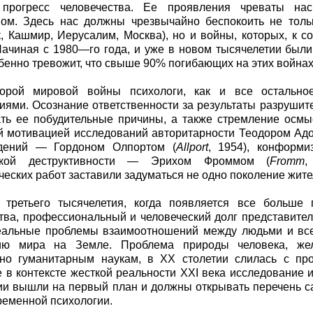
 прогресс человечества. Ее проявления чреваты нас
мом. Здесь нас должны чрезвычайно беспокоить не толь
, Кашмир, Иерусалим, Москва), но и войны, которых, к 
ачиная с 1980—го года, и уже в новом тысячелетии были
бенно тревожит, что свыше 90% погибающих на этих война
орой мировой войны психологи, как и все остально
иями. Осознание ответственности за результаты разрушит
ть ее побудительные причины, а также стремление осмы
мотивацией исследований авторитарности Теодором Адор
дений — Гордоном Олпортом (
Allport
, 1954), конфор
еской деструктивности — Эрихом Фроммом (
Fromm
,
ческих работ заставили задуматься не одно поколение жит
 третьего тысячелетия, когда появляется все больше
тва, профессиональный и человеческий долг представит
еальные проблемы взаимоотношений между людьми и всем
ию мира на Земле. Проблема природы человека, жел
нно гуманитарным наукам, в XX столетии слилась с пр
е в контексте жесткой реальности XXI века исследование
и вышли на первый план и должны открывать перечень с
ременной психологии.