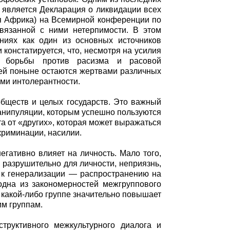
 является Декларация о ликвидации всех
ая Африка) на Всемирной конференции по
вязанной с ними нетерпимости. В этом
ниях как один из основных источников
констатируется, что, несмотря на усилия
й борьбы против расизма и расовой
дей поныне остаются жертвами различных
ми интолерантности.
обществ и целых государств. Это важный
манипуляции, которым успешно пользуются
а от «других», которая может выражаться
криминации, насилии.
гативно влияет на личность. Мало того,
 разрушительно для личности, неприязнь,
 к генерализации — распространению на
одна из закономерностей межгруппового
 какой-либо группе значительно повышает
им группам.
труктивного межкультурного диалога и