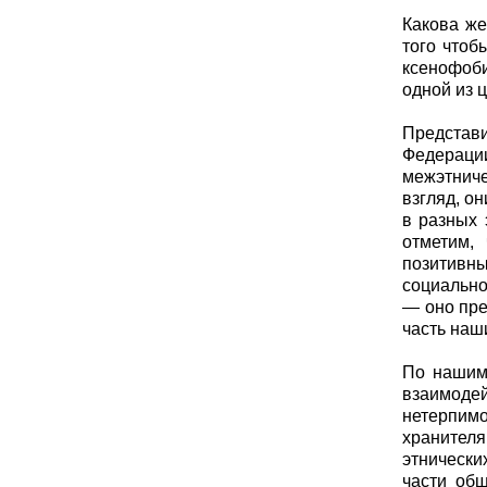
Какова же
того чтоб
ксенофоби
одной из 
Представи
Федераци
межэтнич
взгляд, о
в разных 
отметим,
позитивн
социально
— оно пре
часть наш
По нашим 
взаимодей
нетерпим
хранител
этнически
части общ