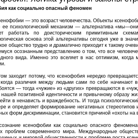
ия как социально опасный феномен
сенофобии — это возраст человечества. Объекты ксенофобии
о ее психологический механизм — альтернатива «мы—они
ет работать по доисторическим примитивным схем
огическая основа этой альтернативы сегодня уже в знач
кое общество трудно и драматично приходит к такому очев
муся осознанным представлению о том, что все человече
дного вида. Именно это вселяет в нас оптимизм, когда
и.
том заходит потому, что ксенофобия нередко превращает
когда различия между людьми сами по себе начинают во
боятся — тогда «чужие» из «других» превращаются в «чу
а нашей позитивной идентичности и привычному образу жи
ейти в ненависть и враждебность. И тогда психологичес
ре и определяет формирование негативных стереотипов 
зных форм дискриминации, становится причиной «охоты на 
сознание ксенофобии как социально опасного феномена
ых проблем современного мира. Международные общест
ученых и мировой общественности к проблеме роста ксен