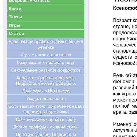
Вопросы и Ответы
Ксенофоб
Книги
Тесты
Возраст к
Игры
стране, н
продолжа
Статьи
социобиол
Если вам не нравятся друзья вашего
человечес
ребёнка
становяще
Игры с риском для жизни
существ о
Воздержание: правда и ложь
ксенофоби
Сексуальное развитие подростков
Речь об э
Красота – дело поправимое.
феномен: 
Подросток смотрит в зеркало.
различий 
Подросток в Интернете
как угроз
Уход от реальности
может пер
полной ме
Если вам кажется, что ребенок начал
принимать наркотики?
врага, ра
Если подросток попал в секту
Именно о
Долгие проводы - лишние слёзы
актуальн
Практическая психология для
внимание 