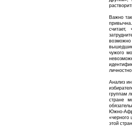
растворит
Важно так
привычна.
считает,
затруднит
возможно 
вышедшие 
чужого мо
невозможн
идентифик
личностно
Анализ ин
избирате
группам л
стране м
обязатель
Южно-Афр
«черного 
этой стра