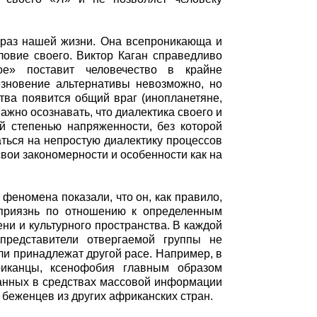
образ нашей жизни. Она всепроникающа и
ловие своего. Виктор Каган справедливо
ое» поставит человечество в крайне
езновение альтернативы невозможно, но
тва появится общий враг (инопланетяне,
 важно осознавать, что диалектика своего и
й степенью напряженности, без которой
ться на непростую диалектику процессов
ои закономерности и особенности как на
феномена показали, что он, как правило,
еприязнь по отношению к определенным
ни и культурного пространства. В каждой
представители отвергаемой группы не
ли принадлежат другой расе. Например, в
иканцы, ксенофобия главным образом
санных в средствах массовой информации
 беженцев из других африканских стран.