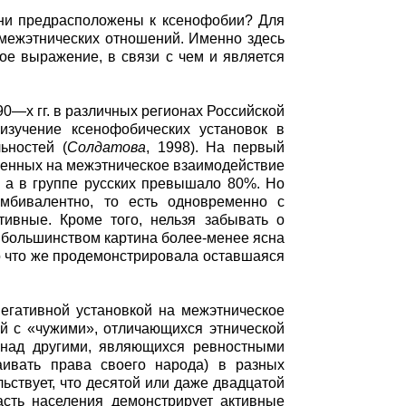
 они предрасположены к ксенофобии? Для
е межэтнических отношений. Именно здесь
ое выражение, в связи с чем и является
0—х гг. в различных регионах Российской
изучение ксенофобических установок в
ьностей (
Солдатова
, 1998). На первый
роенных на межэтническое взаимодействие
, а в группе русских превышало 80%. Но
амбивалентно, то есть одновременно с
ивные. Кроме того, нельзя забывать о
с большинством картина более-менее ясна
о что же продемонстрировала оставшаяся
егативной установкой на межэтническое
й с «чужими», отличающихся этнической
 над другими, являющихся ревностными
аивать права своего народа) в разных
ьствует, что десятой или даже двадцатой
часть населения демонстрирует активные