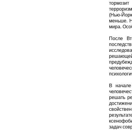
тормозит
террориз
(Нью-Йорк
меньше. Н
мира. Осо
После Вт
последств
исследова
решающей 
предубеж
человеч
психологи
В начале
человечес
решать р
достижен
свойстве
результат
ксенофоби
задач сов