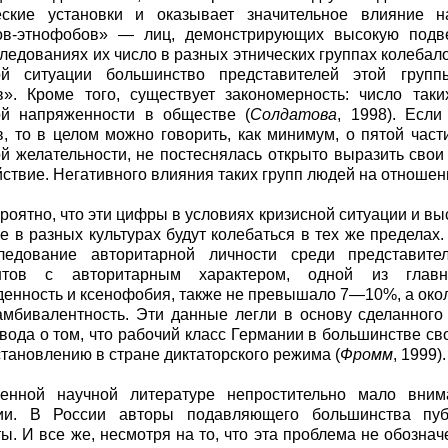
еские установки и оказывает значительное влияние 
ов-этнофобов» — лиц, демонстрирующих высокую подве
ледованиях их число в разных этнических группах колебало
ой ситуации большинство представителей этой груп
». Кроме того, существует закономерность: число так
ой напряженности в обществе (
Солдатова
, 1998). Есл
, то в целом можно говорить, как минимум, о пятой част
й желательности, не постеснялась открыто выразить свои
ствие. Негативного влияния таких групп людей на отношен
роятно, что эти цифры в условиях кризисной ситуации и в
е в разных культурах будут колебаться в тех же пределах
ледование авторитарной личности среди представите
нтов с авторитарным характером, одной из главн
енность и ксенофобия, также не превышало 7—10%, а ок
мбивалентность. Эти данные легли в основу сделанного
вода о том, что рабочий класс Германии в большинстве с
становлению в стране диктаторского режима (
Фромм
, 1999).
енной научной литературе непростительно мало вним
ии. В России авторы подавляющего большинства пуб
ы. И все же, несмотря на то, что эта проблема не обозна