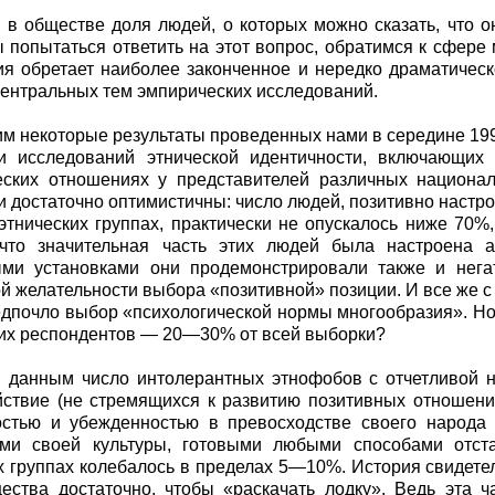
 в обществе доля людей, о которых можно сказать, что
ы попытаться ответить на этот вопрос, обратимся к сфер
я обретает наиболее законченное и нередко драматическ
центральных тем эмпирических исследований.
м некоторые результаты проведенных нами в середине 199
и исследований этнической идентичности, включающих 
еских отношениях у представителей различных национал
ни достаточно оптимистичны: число людей, позитивно наст
этнических группах, практически не опускалось ниже 70%
 что значительная часть этих людей была настроена 
ыми установками они продемонстрировали также и негат
й желательности выбора «позитивной» позиции. И все же 
дпочло выбор «психологической нормы многообразия». Н
их респондентов — 20—30% от всей выборки?
данным число интолерантных этнофобов с отчетливой н
ствие (не стремящихся к развитию позитивных отношени
остью и убежденностью в превосходстве своего народа
ями своей культуры, готовыми любыми способами отст
х группах колебалось в пределах 5—10%. История свидетел
ества достаточно, чтобы «раскачать лодку». Ведь эта 