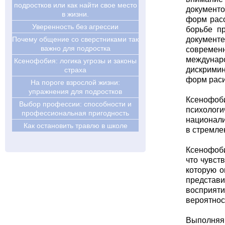
подростков или как найти свое место
документо
в жизни.
форм расо
Уверенность без агрессии
борьбе п
Почему общение со сверстниками так
документ
важно для подростка
современн
междунар
Ксенофобия: логика угрозы и законы
дискримин
страха
форм раси
На пороге взрослой жизни:
упражнения для подростков
Ксенофоби
Выбор профессии: способности и
психологи
профессиональная пригодность
национали
Как остановить травлю в школе
в стремле
Ксенофоби
что чувст
которую о
представи
восприяти
вероятнос
Выполняя