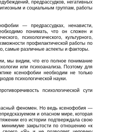
дубеждений, предрассудков, негативных
лигиозным и социальным группам, работы
нофобии — предрассудках, ненависти,
еобходимо понимать, что он сложен и
еского, психологического, культурного,
возможности профилактической работы по
о, самые различные аспекты и факторы.
ии, мы видим, что его полное понимание
ихологии или психоанализа. Поэтому для
ктике ксенофобии необходим не только
ходов психологической науки.
отиворечивость психологической сути
опасный феномен. Но ведь ксенофобия —
епредсказуемом и опасном мире, которая
отяжении его истории подтверждала свою
 минимуме закрытости по отношению «к
 своего «Я» и не позволяет человеку