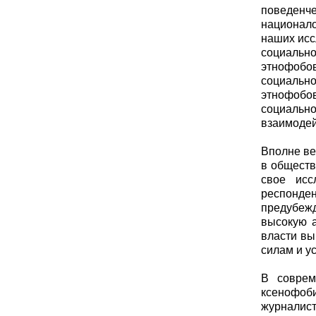
поведенч
национал
наших исс
социальн
этнофобов
социальн
этнофобов
социально
взаимодей
Вполне ве
в обществ
свое исс
респонде
предубежд
высокую а
власти вы
силам и у
В соврем
ксенофоб
журналист