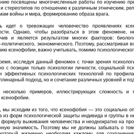
нию посвящены многочисленные работы по изучению пре
 и стереотипов по отношению к различным этническим, ре
мам войны и мира, формированию образа врага.
чь идет о тревожащих человечество проявлениях ксе
ости. Однако, чтобы разобраться в этом феномене, н
чив и является результатом многих факторов: биологич
-политического, экономического. Поэтому, рассматривая 
ию ксенофобии, важно учитывать, помимо психологическог
ремя, исследуя данный феномен с точки зрения психолог
о с позиции только психологии личности, социальной пс
ки эффективных психологических технологий по профила
линарный подход, но и сочетание различных уровней и под
 несколько примеров, иллюстрирующих сложность и пр
 ксенофобии.
 мы исходим из того, что ксенофобия — это социально 
а из форм психологической защиты индивида и группы в н
 формулу выживания человечества и неоднократно на пр
нную значимость. Поэтому мы не должны забывать о том
 который жизненно необходим каждому для сохранения