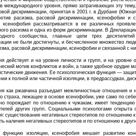
в международного уровня, прямо затрагивающих эту тему,
вой дискриминации, принятая в 2001 г. в Дурбане (Южн
ротив расизма, расовой дискриминации, ксенофобии и с
е ксенофобия рассматривается в ее различных проявле
ого расизма и одна из форм дискриминации. В Декларации 
одного сообщества, главные цели трех десятилети
ации не были достигнуты, и бесчисленное множество лю
зма, расовой дискриминации, ксенофобии и связанной с ни
я действует и на уровне личности и групп, и на уровне 
ческий мотив конфликтов и войн, а также удобное орудие 
стические движения. Ее психологическая функция — защит
нии к полной или частичной изоляции, в предрассудках, дис
я как ржавчина разъедает межличностные отношения и не
во страха, лежащее в основе ксенофобии, уже само по себе
но порождает по отношению к чужакам, имеет тенденцию
телей других групп. Социальными психологами открыта 
я: существование негативных стереотипов по отношению к
ть наличия негативных стереотипов и по отношению к друг
 функцию изоляции, ксенофобия мешает развитию конс