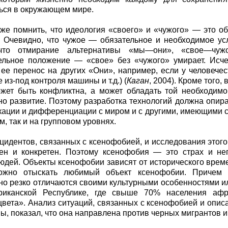
ься в окружающем мире.
же помнить, что идеология «своего» и «чужого» — это 
 Очевидно, что чужое — обязательное и необходимое ус
 что отмирание альтернативы «мы—они», «свое—чуж
ельное положение — «свое» без «чужого» умирает. Исч
ее перенос на других «Они», например, если у человечес
из-под контроля машины и т.д.) (
Каган
, 2004). Кроме того,
жет быть конфликтна, а может обладать той необходимо
о развитие. Поэтому разработка технологий должна опира
ации и дифференциации с миром и с другими, имеющими св
м, так и на групповом уровнях.
цидентов, связанных с ксенофобией, и исследования этого 
лен и конкретен. Поэтому ксенофобия — это страх и н
юдей. Объекты ксенофобии зависят от исторического време
ожно отыскать любимый объект ксенофобии. Причем 
но резко отличаются своими культурными особенностями и
иканской Республике, где свыше 70% населения афр
цвета». Анализ ситуаций, связанных с ксенофобией и опи
ны, показал, что она направлена против черных мигрантов и