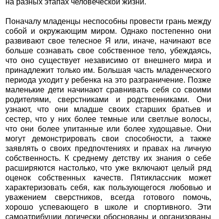
на разных этапах человеческой жизни.
Поначалу младенцы неспособны провести грань между
собой и окружающим миром. Однако постепенно они
развивают свое телесное Я или, иначе, начинают все
больше сознавать свое собственное тело, убеждаясь,
что оно существует независимо от внешнего мира и
принадлежит только им. Большая часть младенческого
периода уходит у ребенка на это разграничение. Позже
маленькие дети начинают сравнивать себя со своими
родителями, сверстниками и родственниками. Они
узнают, что они младше своих старших братьев и
сестер, что у них более темные или светлые волосы,
что они более упитанные или более худощавые. Они
могут демонстрировать свои способности, а также
заявлять о своих предпочтениях и правах на личную
собственность. К среднему детству их знания о себе
расширяются настолько, что уже включают целый ряд
оценок собственных качеств. Пятиклассник может
характеризовать себя, как пользующегося любовью и
уважением сверстников, всегда готового помочь,
хорошо успевающего в школе и спортивного. Эти
самоатрибуции логически обоснованы и организованы