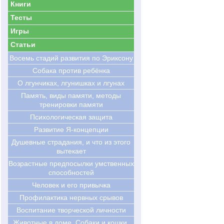
Книги
Тесты
Игры
Статьи
Восемь стадий развития по Эриксону
Cобака против ребёнка
О лгунчиках, лгунишках и лгунах
Память, виды памяти, методы
тренировки памяти
Психологическая защита
Развитие Я-концепции
Душевные страдания, и что из этого
вытекает
Возрастные предпосылки умственных
способностей
Человек и его привычка
Профилактика нервных срывов
Воспитание творческой личности
Животные в доме. Собаки и кошки.