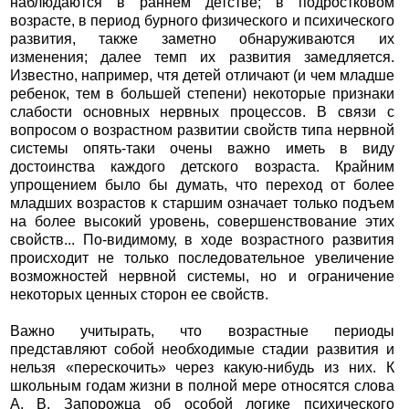
наблюдаются в раннем детстве; в подростковом
возрасте, в период бурного физического и психического
развития, также заметно обнаруживаются их
изменения; далее темп их развития замедляется.
Известно, например, чтя детей отличают (и чем младше
ребенок, тем в большей степени) некоторые признаки
слабости основных нервных процессов. В связи с
вопросом о возрастном развитии свойств типа нервной
системы опять-таки очены важно иметь в виду
достоинства каждого детского возраста. Крайним
упрощением было бы думать, что переход от более
младших возрастов к старшим означает только подъем
на более высокий уровень, совершенствование этих
свойств... По-видимому, в ходе возрастного развития
происходит не только последовательное увеличение
возможностей нервной системы, но и ограничение
некоторых ценных сторон ее свойств.
Важно учитырать, что возрастные периоды
представляют собой необходимые стадии развития и
нельзя «перескочить» через какую-нибудь из них. К
школьным годам жизни в полной мере относятся слова
А. В. Запорожца об особой логике психического