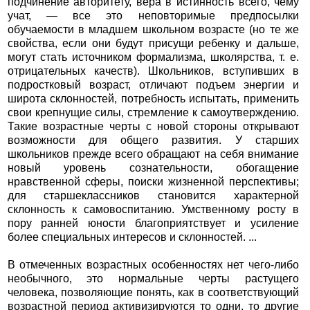
подчинение авторитету, вера в истинность всего, чему
учат, — все это неповторимые предпосылки
обучаемости в младшем школьном возрасте (но те же
свойства, если они будут присущи ребенку и дальше,
могут стать источником формализма, школярства, т. е.
отрицательных качеств). Школьников, вступивших в
подростковый возраст, отличают подъем энергии и
широта склонностей, потребность испытать, применить
свои крепнущие силы, стремление к самоутверждению.
Такие возрастные черты с новой стороны открывают
возможности для общего развития. У старших
школьников прежде всего обращают на себя внимание
новый уровень сознательности, обогащение
нравственной сферы, поиски жизненной перспективы;
для старшеклассников становится характерной
склонность к самовоспитанию. Умственному росту в
пору ранней юности благоприятствует и усиление
более специальных интересов и склонностей. ...
В отмеченных возрастных особенностях нет чего-либо
необычного, это нормальные черты растущего
человека, позволяющие понять, как в соответствующий
возрастной период активизируются то одни, то другие