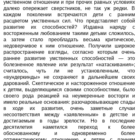
умственном отношении и при прочих равных условиях
далеко опережает сверстников, не так уж редки. В
каждом поколении встречаются дети с ранним
расцветом умственных сил. Что представляет собой
развитие их способностей? Издавна наряду с
восторженным любованием такими детьми сложилось,
а затем стало преобладать весьма критическое,
недоверчивое к ним отношение. Получили широкое
распространение взгляды, согласно которым очень
раннее развитие умственных способностей — это
болезненное явление или результат «натаскивания»;
считалось, чуть ли не установленным, что
«вундеркинды» не сохраняют в дальнейшем своих
дарований. Скептическое и настороженное отношение
к детям, выделяющимся своими способностями, было
своего рода реакцией на неумеренные восторги и
имело реальные основания: разочаровывающие спады
в ходе их развития, очень заметные случаи
несоответствия между «заявленным» в детстве и
достигаемым в годы зрелости. Но в последние
десятилетия наметился переход к более
обоснованному и одновременно более
оптимистическому отношению к детям с ранним