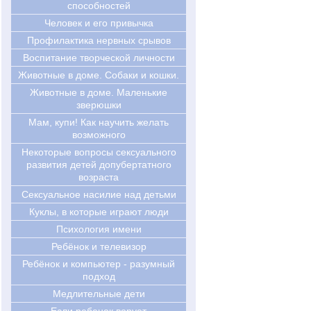
способностей
Человек и его привычка
Профилактика нервных срывов
Воспитание творческой личности
Животные в доме. Собаки и кошки.
Животные в доме. Маленькие
зверюшки
Мам, купи! Как научить желать
возможного
Некоторые вопросы сексуального
развития детей допубертатного
возраста
Сексуальное насилие над детьми
Куклы, в которые играют люди
Психология имени
Ребёнок и телевизор
Ребёнок и компьютер - разумный
подход
Медлительные дети