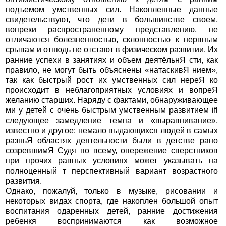
подъемом умственных сил. Накопленные данные
свидетельствуют, что дети в большинстве своем,
вопреки распространенному представлению, не
отличаются болезненностью, склонностью к нервным
срывам и отнюдь не отстают в физическом развитии. Их
ранние успехи в занятиях и объем деятёльнЯ сти, как
правило, не могут быть объяснены «натаскивЯ нием»,
так как быстрый рост их умственных сил нереЯ ко
происходит в неблагоприятных условиях и вопреЯ
желанию старших. Наряду с фактами, обнаруживающее
ми у детей с очень быстрым умственным развитием ifl
следующее замедление темпа и «выравнивание»,
известно и другое: немало выдающихся людей в самых
разньЯ областях деятельности были в детстве рано
созревшимЯ Судя по всему, опережение сверстников
при прочих равных условиях может указывать на
полноценный т перспективный вариант возрастного
развития.
Однако, пожалуй, только в музыке, рисовании и
некоторых видах спорта, где накоплен большой опыт
воспитания одаренных детей, ранние достижения
ребенкя воспринимаются как возможное