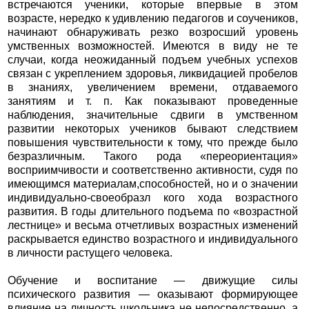
встречаются ученики, которые впервые в этом
возрасте, нередко к удивлению педагогов и соучеников,
начинают обнаруживать резко возросший уровень
умственных возможностей. Имеются в виду не те
случаи, когда неожиданный подъем учебных успехов
связан с укреплением здоровья, ликвидацией пробелов
в знаниях, увеличением времени, отдаваемого
занятиям и т. п. Как показывают проведенные
наблюдения, значительные сдвиги в умственном
развитии некоторых учеников бывают следствием
повышения чувствительности к тому, что прежде было
безразличным. Такого рода «переориентация»
восприимчивости и соответственно активности, судя по
имеющимся материалам,способностей, но и о значении
индивидуально-своеобразл кого хода возрастного
развития. В годы длительного подъема по «возрастной
лестнице» и весьма отчетливых возрастных изменений
раскрывается единство возрастного и индивидуального
в личности растущего человека.
Обучение и воспитание — движущие силы
психического развития — оказывают формирующее
влияние на личность школьника не непосредственно, а