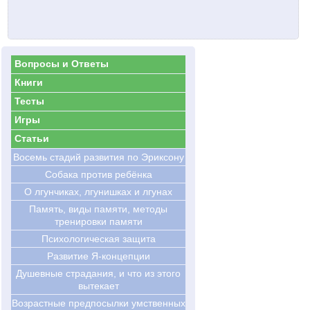
Вопросы и Ответы
Книги
Тесты
Игры
Статьи
Восемь стадий развития по Эриксону
Cобака против ребёнка
О лгунчиках, лгунишках и лгунах
Память, виды памяти, методы
тренировки памяти
Психологическая защита
Развитие Я-концепции
Душевные страдания, и что из этого
вытекает
Возрастные предпосылки умственных