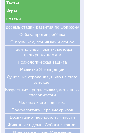
Тесты
Игры
Статьи
Восемь стадий развития по Эриксону
Cобака против ребёнка
О лгунчиках, лгунишках и лгунах
Память, виды памяти, методы
тренировки памяти
Психологическая защита
Развитие Я-концепции
Душевные страдания, и что из этого
вытекает
Возрастные предпосылки умственных
способностей
Человек и его привычка
Профилактика нервных срывов
Воспитание творческой личности
Животные в доме. Собаки и кошки.
Животные в доме. Маленькие