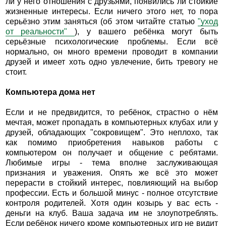
ли у него отношения с друзьями, появились ли стойкие
жизненные интересы. Если ничего этого нет, то пора
серьёзно этим заняться (об этом читайте статью
"уход
от реальности"
), у вашего ребёнка могут быть
серьёзные психологические проблемы. Если всё
нормально, он много времени проводит в компании
друзей и имеет хоть одно увлечение, бить тревогу не
стоит.
Компьютера дома нет
Если и не предвидится, то ребёнок, страстно о нём
мечтая, может пропадать в компьютерных клубах или у
друзей, обладающих "сокровищем". Это неплохо, так
как помимо приобретения навыков работы с
компьютером он получает и общение с ребятами.
Любимые игры - тема вполне заслуживающая
признания и уважения. Опять же всё это может
перерасти в стойкий интерес, повлияющий на выбор
профессии. Есть и большой минус - полное отсутствие
контроля родителей. Хотя один козырь у вас есть -
деньги на клуб. Ваша задача им не злоупотреблять.
Если ребёнок ничего кроме компьютерных игр не видит