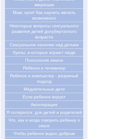
зверюшки
Мам, купи! Как научить желать
возможного
Некоторые вопросы сексуального
развития детей допубертатного
возраста
Сексуальное насилие над детьми
Куклы, в которые играют люди
Психология имени
Ребёнок и телевизор
Ребёнок и компьютер - разумный
подход
Медлительные дети
Если ребенок ворует
Акселерация
Я потерялся: для детей и родителей
Что, как и когда говорить ребенку о
сексе
Чтобы ребенок вырос добрым