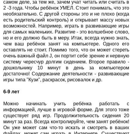
самом деле, за тем же, зачем учат читать или считать в
2 -3 года. Чтобы ребёнок УМЕЛ. Стоит понимать, что это
необязательно. С другой стороны это и не плохо (когда
есть родительский контроль) и открывает массу новых
возможностей. Например, играть в развивающие игры
для самых маленьких. Развитие - это волшебное слово,
но и его должно быть в меру. Итак, всегда нужно знать,
чем ваш ребёнок занят на компьютере. Одного его
оставлять не стоит. Помимо того, что он может стереть
очень важный файл J, он портит себе зрение и нервную
систему чересчур долгим сидением. Второе правило -
дошкольнику 10 минут в день за компьютером
достаточно! Содержание деятельности - развивающие
игры типа "Кузи", раскрасок, рисовалок и др.
6-9 лет
Можно начинать учить ребёнка работать с
информацией, лучше в игровой форме. Для этого тоже
существует ряд игр. Продолжительность сидения 20
минут за раз. Всегда контролируйте, чем занят ребёнок!
Он уже может сам что-то искать и смотреть в ваших
файлах, может сам играть в Интернете. Существуют