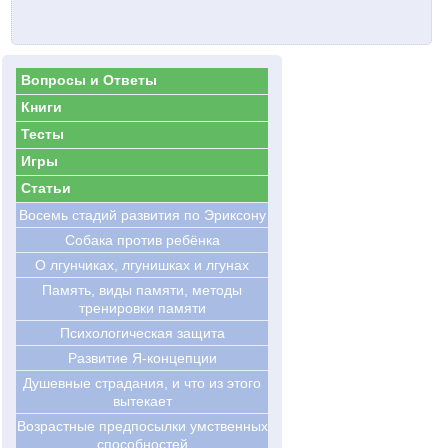
Вопросы и Ответы
Книги
Тесты
Игры
Статьи
Восемь стадий развития по Эриксону
Cобака против ребёнка
О лгунчиках, лгунишках и лгунах
Память, виды памяти, методы
тренировки памяти
Психологическая защита
Развитие Я-концепции
Душевные страдания, и что из этого
вытекает
Возрастные предпосылки умственных
способностей