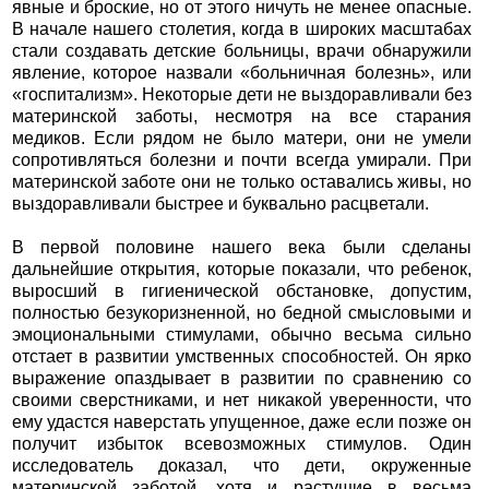
явные и броские, но от этого ничуть не менее опасные.
В начале нашего столетия, когда в широких масштабах
стали создавать детские больницы, врачи обнаружили
явление, которое назвали «больничная болезнь», или
«госпитализм». Некоторые дети не выздоравливали без
материнской заботы, несмотря на все старания
медиков. Если рядом не было матери, они не умели
сопротивляться болезни и почти всегда умирали. При
материнской заботе они не только оставались живы, но
выздоравливали быстрее и буквально расцветали.
В первой половине нашего века были сделаны
дальнейшие открытия, которые показали, что ребенок,
выросший в гигиенической обстановке, допустим,
полностью безукоризненной, но бедной смысловыми и
эмоциональными стимулами, обычно весьма сильно
отстает в развитии умственных способностей. Он ярко
выражение опаздывает в развитии по сравнению со
своими сверстниками, и нет никакой уверенности, что
ему удастся наверстать упущенное, даже если позже он
получит избыток всевозможных стимулов. Один
исследователь доказал, что дети, окруженные
материнской заботой, хотя и растущие в весьма