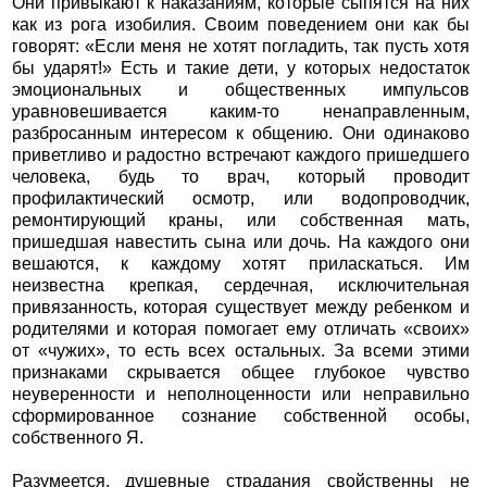
Они привыкают к наказаниям, которые сыпятся на них
как из рога изобилия. Своим поведением они как бы
говорят: «Если меня не хотят погладить, так пусть хотя
бы ударят!» Есть и такие дети, у которых недостаток
эмоциональных и общественных импульсов
уравновешивается каким-то ненаправленным,
разбросанным интересом к общению. Они одинаково
приветливо и радостно встречают каждого пришедшего
человека, будь то врач, который проводит
профилактический осмотр, или водопроводчик,
ремонтирующий краны, или собственная мать,
пришедшая навестить сына или дочь. На каждого они
вешаются, к каждому хотят приласкаться. Им
неизвестна крепкая, сердечная, исключительная
привязанность, которая существует между ребенком и
родителями и которая помогает ему отличать «своих»
от «чужих», то есть всех остальных. За всеми этими
признаками скрывается общее глубокое чувство
неуверенности и неполноценности или неправильно
сформированное сознание собственной особы,
собственного Я.
Разумеется, душевные страдания свойственны не