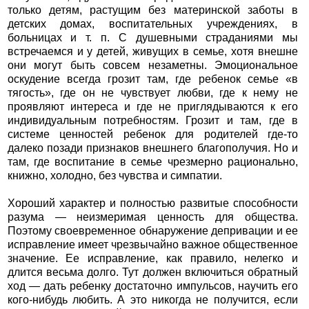
только детям, растущим без материнской заботы в
детских домах, воспитательных учреждениях, в
больницах и т. п. С душевными страданиями мы
встречаемся и у детей, живущих в семье, хотя внешне
они могут быть совсем незаметны. Эмоциональное
оскудение всегда грозит там, где ребенок семье «в
тягость», где он не чувствует любви, где к нему не
проявляют интереса и где не приглядываются к его
индивидуальным потребностям. Грозит и там, где в
системе ценностей ребенок для родителей где-то
далеко позади признаков внешнего благополучия. Но и
там, где воспитание в семье чрезмерно рационально,
книжно, холодно, без чувства и симпатии.
Хороший характер и полностью развитые способности
разума — неизмеримая ценность для общества.
Поэтому своевременное обнаружение депривации и ее
исправление имеет чрезвычайно важное общественное
значение. Ее исправление, как правило, нелегко и
длится весьма долго. Тут должен включиться обратный
ход — дать ребенку достаточно импульсов, научить его
кого-нибудь любить. А это никогда не получится, если