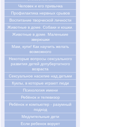
Человек и его привычка
Профилактика нервных срывов
Воспитание творческой личности
Животные в доме. Собаки и кошки.
Животные в доме. Маленькие
зверюшки
Мам, купи! Как научить желать
возможного
Некоторые вопросы сексуального
развития детей допубертатного
возраста
Сексуальное насилие над детьми
Куклы, в которые играют люди
Психология имени
Ребёнок и телевизор
Ребёнок и компьютер - разумный
подход
Медлительные дети
Если ребенок ворует