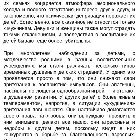
их семьях воцаряется атмосфера эмоционального
холода и полного отсутствия интереса друг к другу, и
закономерно, что психическая депривация поражает их
детей. Естественно, все сказанное не относится только
к мужчинам. Девушки и женщины также могут страдать
такими отклонениями, и последствия в воспитании их
детей бывают еще более губительны.
При многолетнем наблюдении за детьми, с
младенчества росшими в разных воспитательных
учреждениях, мы стали различать несколько типов
временных душевных детских страданий. У одних это
проявляется просто в том, что они снижают свои
притязания к восприятию импульсов. Они апатичны,
пассивны, поглощены однообразной игрой — и отстают
в душевном развитии. У других детей с более живым
темпераментом, напротив, в ситуации «ухудшения»
притязания повышаются. Они настойчиво домогаются
своего права на любовь, они вынуждают проявить к
ним внимание, делают все назло, они агрессивны и
недобры к другим детям, поскольку видят в них
конкурентов в борьбе за благосклонность взрослых.