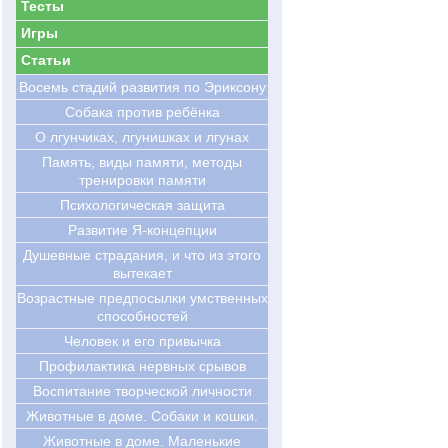
Тесты
Игры
Статьи
Восемь стадий развития по Эриксону
Cобака против ребёнка
О лгунчиках, лгунишках и лгунах
Память, виды памяти, методы
тренировки памяти
Психологическая защита
Развитие Я-концепции
Душевные страдания, и что из этого
вытекает
Возрастные предпосылки умственных
способностей
Человек и его привычка
Профилактика нервных срывов
Воспитание творческой личности
Животные в доме. Собаки и кошки.
Животные в доме. Маленькие