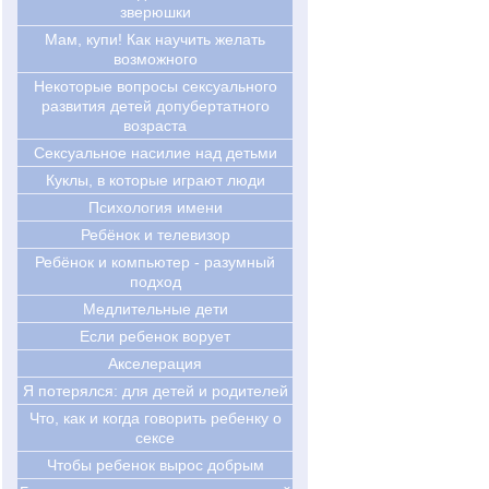
зверюшки
Мам, купи! Как научить желать
возможного
Некоторые вопросы сексуального
развития детей допубертатного
возраста
Сексуальное насилие над детьми
Куклы, в которые играют люди
Психология имени
Ребёнок и телевизор
Ребёнок и компьютер - разумный
подход
Медлительные дети
Если ребенок ворует
Акселерация
Я потерялся: для детей и родителей
Что, как и когда говорить ребенку о
сексе
Чтобы ребенок вырос добрым