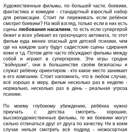
Художественные фильмы, по большей части, боевики,
фантастика и комедии - стандартный взрослый набор
для релаксации. Стоит ли переживать если ребёнок
смотрит боевики? На мой взгляд, только если в них есть
сцены
любования насилием
, то есть если супергерой
бежит и всех убивает из грохочущего автомата, то этот
фильм куда менее опасный для детской психики, чем
где на каждом шагу будут садистские сцены сдирания
кожи и т.д. Потом дете часто обсуждают фильмы между
собой и играют в супергероев. Эти игры сродни
"войнушке", они в большинстве своём безопасны и
служат ребёнку ориентиром - кто какое место занимает
в его компании. Стоит напомнить, что в любом случае,
всё хорошо в меру, фильм несколько раз в неделю -
нормально, несколько раз в день - реальная угроза
психике.
По моему глубокому убеждению, ребёнка нужно
приучать с детства смотреть хорошие,
высокохудожественные фильмы, те же боевики могут
сильно отличаться друг от друга по качеству. Ни в коем
случае нельзя смотреть всё подряд - низкосортная