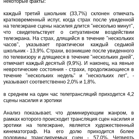
некоторые факты:
каждый третий школьник (33,7%) склонен отмечать
кратковременный испуг, когда страх после увиденной
на телеэкране сцены насилия длится "несколько минут",
что свидетельствует о ситуативном воздействии
телеэкрана. На страх, длящийся в течение "нескольких
часов", указывает практически каждый седьмой
школьник - 13,9%. Страхи, возникшие после увиденного
по телевизору и длящиеся в течение "нескольких дней",
отмечает каждый десятый (9,9%). И наконец, на явные
невротические состояния - страхи, продолжающиеся в
течение "нескольких недель" и "нескольких лет", -
указывают соответственно 2,0% и 1,8%.
в среднем на один час телетрансляций приходится 4,2
сцены насилия и эротики
Анализ показывает, что доминирующим жанром, в
рамках которого происходит трансляция сцен насилия и
эротики на телеэкране, является художественный
кинематограф. На его долю приходится более
половины транслируемых сцен - 57,0%. Четверть