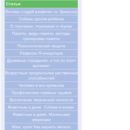
Статьи
Восемь стадий развития по Эриксону
Cобака против ребёнка
О лгунчиках, лгунишках и лгунах
Память, виды памяти, методы
тренировки памяти
Психологическая защита
Развитие Я-концепции
Душевные страдания, и что из этого
вытекает
Возрастные предпосылки умственных
способностей
Человек и его привычка
Профилактика нервных срывов
Воспитание творческой личности
Животные в доме. Собаки и кошки.
Животные в доме. Маленькие
зверюшки
Мам, купи! Как научить желать