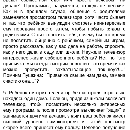
диване". Программы, разумеется, отнюдь не детские.
Как и в прошлом случае, общение с родителями
заменяется просмотром телевизора, хотя часто бывает
и так, что ребёнок вынужден смотреть неинтересные
ему передачи просто затем, чтобы побыть рядом с
родителями. Стоит спросить себя, почему бы это время
не посвятить общению с ребёнком, семейным играм,
просто рассказать, как у вас дела на работе, спросить,
как у него дела в саду или школе. Неужели телевизор
интереснее жизни собственного ребёнка? Нет, но "это
привычка, мы всегда смотрим новости в это время и как
можно пропустить захватывающее ток-шоу?!…"
Помним Пушкина: "Привычка свыше нам дана, замена
счастию она…"?
5. Ребёнок смотрит телевизор без контроля взрослых,
находясь один дома. Если он, придя из школы включает
телевизор, чтобы посмотреть несколько интересных
ему программ, а после просмотра выключает "ящик" и
занимается другими делами, значит ваш ребёнок имеет
высокий уровень самоконтроля и такой просмотр
скорее всего принесёт ему пользу. Целевое получение