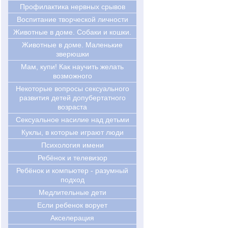
Профилактика нервных срывов
Воспитание творческой личности
Животные в доме. Собаки и кошки.
Животные в доме. Маленькие
зверюшки
Мам, купи! Как научить желать
возможного
Некоторые вопросы сексуального
развития детей допубертатного
возраста
Сексуальное насилие над детьми
Куклы, в которые играют люди
Психология имени
Ребёнок и телевизор
Ребёнок и компьютер - разумный
подход
Медлительные дети
Если ребенок ворует
Акселерация