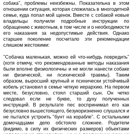
собака", проблемы неизбежны. Показательна в этом
отношении ситуация, которая сложилась в многодетной
семье, куда попал мой щенок. Вместе с собакой новые
владельцы получили подробные инструкции по
обращению с животным, в том числе и о необходимости
его наказания за недопустимые действия. Однако
старшее поколение посчитало эти рекомендации
слишком жестокими:
"Собачка маленькая, можно ей что-нибудь повредить"
(хотя отмечу, что рекомендованные методы наказания
были вполне физиологичны и не могли нанести собаке
ни физической, ни психической травмы). Таким
образом, выросший крупный и психически устойчивый
кобель установил в семье четкую иерархию. На первом
месте, безусловно, стоял старший сын. Он четко
следовал если не букве, то духу полученных
инструкций. В результате пес воспринимал его как
безусловно вышестоящего, безукоризненно слушался и
не пытался устроить "бунт на корабле". С остальными
домочадцами дело обстояло сложнее. Родители
(видимо, в силу их физических размеров) объектами