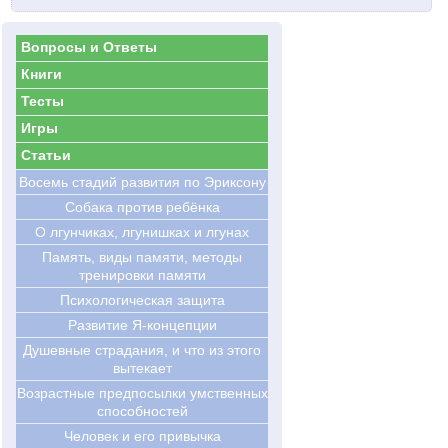
Вопросы и Ответы
Книги
Тесты
Игры
Статьи
Восемь стадий развития по Эриксону
Cобака против ребёнка
О лгунчиках, лгунишках и лгунах
Память, виды памяти, методы
тренировки памяти
Психологическая защита
Развитие Я-концепции
Душевные страдания, и что из этого
вытекает
Возрастные предпосылки умственных
способностей
Человек и его привычка