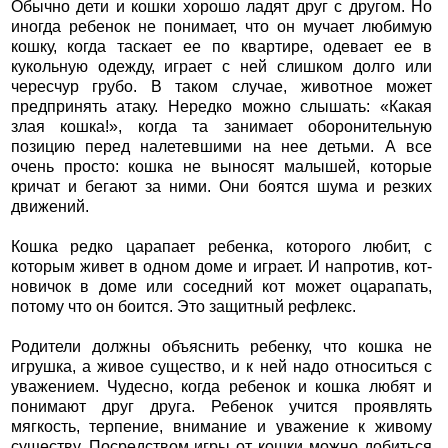
Обычно дети и кошки хорошо ладят друг с другом. Но
иногда ребенок не понимает, что он мучает любимую
кошку, когда таскает ее по квартире, одевает ее в
кукольную одежду, играет с ней слишком долго или
чересчур грубо. В таком случае, животное может
предпринять атаку. Нередко можно слышать: «Какая
злая кошка!», когда та занимает оборонительную
позицию перед налетевшими на нее детьми. А все
очень просто: кошка не выносят малышей, которые
кричат и бегают за ними. Они боятся шума и резких
движений.
Кошка редко царапает ребенка, которого любит, с
которым живет в одном доме и играет. И напротив, кот-
новичок в доме или соседний кот может оцарапать,
потому что он боится. Это защитный рефлекс.
Родители должны объяснить ребенку, что кошка не
игрушка, а живое существо, и к ней надо относиться с
уважением. Чудесно, когда ребенок и кошка любят и
понимают друг друга. Ребенок учится проявлять
мягкость, терпение, внимание и уважение к живому
существу. Посредством игры от кошки можно добиться