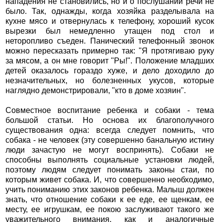
нападения не становились, но и о послушании речи не
было. Так, однажды, когда хозяйка разделывала на
кухне мясо и отвернулась к телефону, хороший кусок
вырезки был немедленно утащен под стол и
неторопливо съеден. Панический телефонный звонок
можно пересказать примерно так: "Я протягиваю руку
за мясом, а он мне говорит "Ры!". Положение младших
детей оказалось гораздо хуже, и дело доходило до
незначительных, но болезненных укусов, которые
наглядно демонстрировали, "кто в доме хозяин".
Совместное воспитание ребенка и собаки - тема
большой статьи. Но основа их благополучного
существования одна: всегда следует помнить, что
собака - не человек (эту совершенно банальную истину
люди зачастую не могут воспринять). Собаки не
способны выполнять социальные установки людей,
поэтому людям следует понимать законы стаи, по
которым живет собака. И, что совершенно необходимо,
учить пониманию этих законов ребенка. Малыш должен
знать, что отношение собаки к ее еде, ее щенкам, ее
месту, ее игрушкам, ее покою заслуживают такого же
уважительного внимания, как и аналогичные