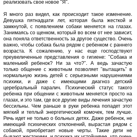
реализовать свое новое "Я".
Я много раз видел, как происходит такое изменение.
Девушка пятнадцати лет, которая была жесткой и
замкнутой, с появлением собаки меняется на глазах.
Занимаясь со щенком, который во всем от нее зависит,
она поняла ответственность за другое существо. Очень
важно, чтобы собака была рядом с ребенком с раннего
возраста. К сожалению, у нас еще господствуют
преувеличенные представления о гигиене: "Собака и
маленький ребенок? Ни за что?". А ведь зачастую
только общение с животным позволяет "вытащить" в
нормальную жизнь детей с серьезными нарушениями
психики, и даже с имеющими диагноз детский
церебральный паралич. Психический статус такого
ребенка при общении с животным меняется просто на
глазах, и это там, где все другие виды лечения зачастую
бессильны. Чем раньше в руки ребенка попадет этот
мягкий и теплый энергетический комочек, тем лучше.
Речь идет не только о больных детях. Даже ребенок, не
имеющий психических отклонений, вырастая рядом с
собакой, приобретает новые черты. Такие дети не
бывают жестокими, и психика их устойчивее, что очень