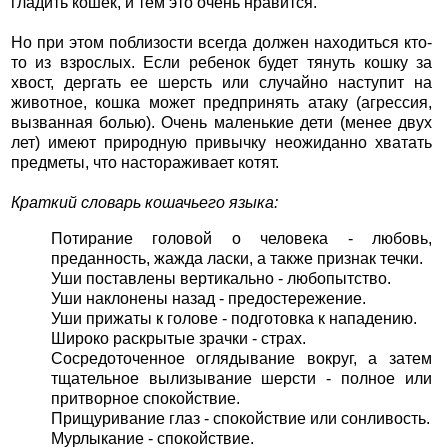
гладить кошек, и тем это очень нравится.
Но при этом поблизости всегда должен находиться кто-
то из взрослых. Если ребенок будет тянуть кошку за
хвост, дергать ее шерсть или случайно наступит на
животное, кошка может предпринять атаку (агрессия,
вызванная болью). Очень маленькие дети (менее двух
лет) имеют природную привычку неожиданно хватать
предметы, что настораживает котят.
Краткий словарь кошачьего языка:
Потирание головой о человека - любовь,
преданность, жажда ласки, а также признак течки.
Уши поставлены вертикально - любопытство.
Уши наклонены назад - предостережение.
Уши прижаты к голове - подготовка к нападению.
Широко раскрытые зрачки - страх.
Сосредоточенное оглядывание вокруг, а затем
тщательное вылизывание шерсти - полное или
притворное спокойствие.
Прищуривание глаз - спокойствие или сонливость.
Мурлыкание - спокойствие.