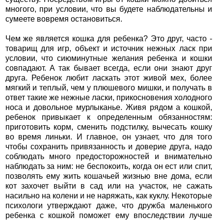
многого, при условии, что вы будете наблюдательны и
сумеете вовремя остановиться.
Чем же является кошка для ребенка? Это друг, часто -
товарищ для игр, объект и источник нежных ласк при
условии, что сиюминутные желания ребенка и кошки
совпадают. А так бывает всегда, если они знают друг
друга. Ребенок любит ласкать этот живой мех, более
мягкий и теплый, чем у плюшевого мишки, и получать в
ответ такие же нежные ласки, прикосновения холодного
носа и довольное мурлыканье. Живя рядом а кошкой,
ребенок привыкает к определенным обязанностям:
приготовить корм, сменить подстилку, вычесать кошку
во время линьки. И главное, он узнает, что для того
чтобы сохранить привязанность и доверие друга, надо
соблюдать много предосторожностей и внимательно
наблюдать за ним: не беспокоить, когда он ест или спит,
позволять ему жить кошачьей жизнью вне дома, если
кот захочет выйти в сад или на участок, не сажать
насильно на колени и не наряжать, как куклу. Некоторые
психологи утверждают даже, что дружба маленького
ребенка с кошкой поможет ему впоследствии лучше