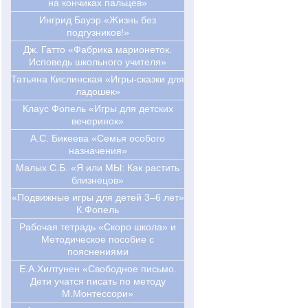
на кончиках пальцев»
Ингрид Бауэр «Жизнь без
подгузников!»
Дж. Гатто «Фабрика марионеток.
Исповедь школьного учителя»
Татьяна Кислинская «Игры-сказки для
ладошек»
Клаус Фопель «Игры для детских
вечеринок»
А.С. Бикеева «Семья особого
назначения»
Малых С.Б. «Я или МЫ: Как растить
близнецов»
«Подвижные игры для детей 3–6 лет»
К.Фопель
Рабочая тетрадь «Скоро школа» и
Методическое пособие с
пояснениями
Е.А.Хилтунен «Свободное письмо.
Дети учатся писать по методу
М.Монтессори»