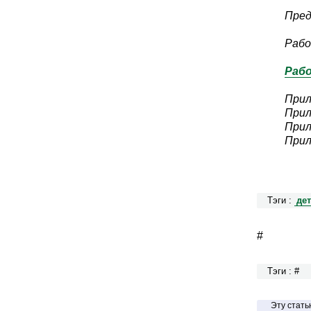
Пред
Рабо
Раб
Прил
Прил
Прил
Прил
Тэги :
де
#
Тэги : #
Эту стат