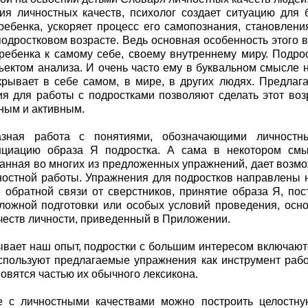
ия личностных качеств, психолог создает ситуацию для 
ребенка, ускоряет процесс его самопознания, становлен
подростковом возрасте. Ведь основная особенность этого 
ребенка к самому себе, своему внутреннему миру. Подро
ъектом анализа. И очень часто ему в буквальном смысле не
крывает в себе самом, в мире, в других людях. Предла
я для работы с подростками позволяют сделать этот во
ным и активным.
азная работа с понятиями, обозначающими личностн
циацию образа Я подростка. А сама в некотором смы
анная во многих из предложенных упражнений, дает возмо
ностной работы. Упражнения для подростков направлены 
 обратной связи от сверстников, принятие образа Я, пос
ложной подготовки или особых условий проведения, осн
честв личности, приведенный в Приложении.
ывает наш опыт, подростки с большим интересом включаютс
спользуют предлагаемые упражнения как инструмент раб
новятся частью их обычного лексикона.
е с личностными качествами можно построить целостн