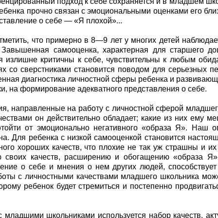
нцированный подход к себе сохраняется и в младшем школ
ребенка прочно связан с эмоциональными оценками его бли
ставление о себе — «Я плохой»...
тметить, что примерно в 8—9 лет у многих детей наблюда
Завышенная самооценка, характерная для старшего дош
я излишне критичны к себе, чувствительны к любым оби
х со сверстниками становится поводом для серьезных п
нная диагностика личностной сферы ребенка и развиваю
и, на формирование адекватного представления о себе.
я, направленные на работу с личностной сферой младшего
чествами он действительно обладает; какие из них ему ме
тойти от эмоционально негативного «образа Я». Наш оп
а. Для ребенка с низкой самооценкой становится настоящ
ного хороших качеств, что плохие не так уж страшны и их
 своих качеств, расширению и обогащению «образа Я»,
ение о себе и мнения о нем других людей, способствуе
оты с личностными качествами младшего школьника може
торому ребенок будет стремиться и постепенно продвигать
с младшими школьниками используется набор качеств, акт