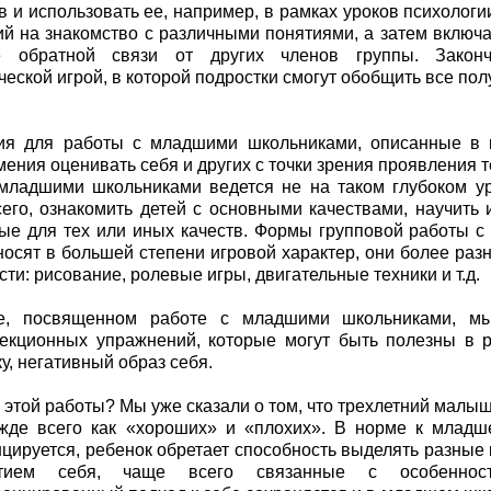
в и использовать ее, например, в рамках уроков психологи
й на знакомство с различными понятиями, а затем включа
е обратной связи от других членов группы. Закон
ческой игрой, в которой подростки смогут обобщить все по
ия для работы с младшими школьниками, описанные в к
мения оценивать себя и других с точки зрения проявления т
младшими школьниками ведется не на таком глубоком ур
его, ознакомить детей с основными качествами, научить 
ые для тех или иных качеств. Формы групповой работы 
носят в большей степени игровой характер, они более ра
сти: рисование, ролевые игры, двигательные техники и т.д.
е, посвященном работе с младшими школьниками, мы
рекционных упражнений, которые могут быть полезны в 
у, негативный образ себя.
ь этой работы? Мы уже сказали о том, что трехлетний малыш
ежде всего как «хороших» и «плохих». В норме к младш
ируется, ребенок обретает способность выделять разные 
тием себя, чаще всего связанные с особенност