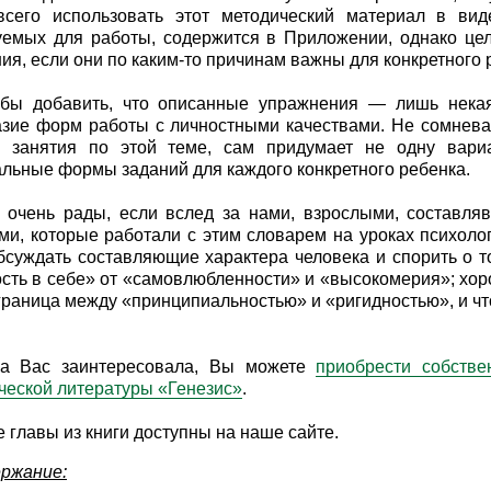
всего использовать этот методический материал в вид
емых для работы, содержится в Приложении, однако цел
ия, если они по каким-то причинам важны для конкретного 
 бы добавить, что описанные упражнения — лишь нека
зие форм работы с личностными качествами. Не сомневаю
ь занятия по этой теме, сам придумает не одну вари
льные формы заданий для каждого конкретного ребенка.
очень рады, если вслед за нами, взрослыми, составля
ми, которые работали с этим словарем на уроках психоло
бсуждать составляющие характера человека и спорить о т
сть в себе» от «самовлюбленности» и «высокомерия»; хор
граница между «принципиальностью» и «ригидностью», и что 
га Вас заинтересовала, Вы можете
приобрести собстве
ческой литературы «Генезис»
.
 главы из книги доступны на наше сайте.
ржание: