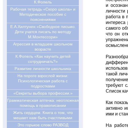
К.Фопель
и осознан
Рабочая тетрадь «Скоро школа» и
личности 
Методическое пособие с
работа в 
пояснениями
интереса 
Е.А.Хилтунен «Свободное письмо.
самого об
Дети учатся писать по методу
что он от
М.Монтессори»
упражнени
Агрессия в младшем школьном
осмыслен
возрасте
К.Фопель «Как научить детей
Разнообр
сотрудничать?»
дифферен
использов
Развитие личности школьника
такой лич
На пороге взрослой жизни:
получение
Психологическая работа с
требуют с
подростками
Список ка
«Секреты выбора профессии.»
Грамматическая аптечка: неотложная
Как показ
помощь в правописании
активно и
Жить сердцем. Книга о том, что
ими и ста
мешает нам быть счастливыми
Это горькое слово РАЗВОД
На работ