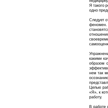
недиффере
Я такого 
одно пред
Следует о
феномен. 
становятс
отношения
своевреме
самооценк
Упражнени
какими ка
образом о
эффективн
нем так м
осознанию
представл
Целью раб
«Я», к ко
работу.
В работе 