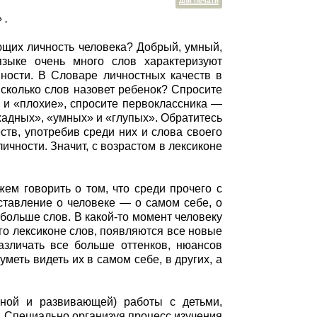
для печати
 .
ющих личность человека? Добрый, умный,
языке очень много слов характеризуют
ности. В Словаре личностных качеств в
А сколько слов назовет ребенок? Спросите
и «плохие», спросите первоклассника —
жадных», «умных» и «глупых». Обратитесь
ств, употребив среди них и слова своего
ичности. Значит, с возрастом в лексиконе
ем говорить о том, что среди прочего с
ставление о человеке — о самом себе, о
 больше слов. В какой-то момент человеку
го лексиконе слов, появляются все новые
различать все больше оттенков, нюансов
меть видеть их в самом себе, в других, а
нной и развивающей) работы с детьми,
. Специально организуя процесс изучения