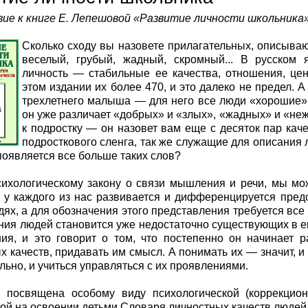
ие к книге Е. Лепешовой «Развитие личности школьника»
Сколько сходу вы назовете прилагательных, описыва
веселый, грубый, жадный, скромный... В русском 
личность — стабильные ее качества, отношения, цен
этом издании их более 470, и это далеко не предел. 
трехлетнего малыша — для него все люди «хорошие» 
он уже различает «добрых» и «злых», «жадных» и «не
к подростку — он назовет вам еще с десяток пар каче
подросткового сленга, так же служащие для описания л
появляется все больше таких слов?
ихологическому закону о связи мышления и речи, мы мож
 у каждого из нас развивается и дифференцируется пред
дях, а для обозначения этого представления требуется все
ния людей становится уже недостаточно существующих в е
ия, и это говорит о том, что постепенно он начинает 
х качеств, придавать им смысл. А понимать их — значит, и у
льно, и учиться управляться с их проявлениями.
а посвящена особому виду психологической (коррекцио
ой на освоении детьми Словаря личностных качеств людей