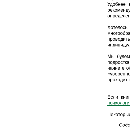
Удобнее 
рекоменду
определен
Хотелось
многообра
проводит
индивидуа
Мы будем 
подростка
начнете о
«уверенно
проходит 
Если кни
психологи
Некоторые
Соде