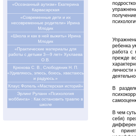
подростко
«Осознанный аутизм» Екатерина
упражнени
Карвасарская
получени
«Современные дети и их
психологи
несовременные родители» Ирина
Млодик
«Школа и как в ней выжить» Ирина
Упражнен
Млодик
ребенка у
«Практические материалы для
работа с 
работы с детьми 3—9 лет» Хухлаева
прежде вс
О.В.
характерн
Крюкова С. В., Слободяник Н. П.
личности 
«Удивляюсь, злюсь, боюсь, хвастаюсь
деятельно
и радуюсь.»
Клаус Фопель «Мастерская историй»
В раздел
Эрлинг Руланн «Психология
психокор
моббинга» : Как остановить травлю в
самооценк
школе
В чем сут
себя) пр
дифференц
с приня