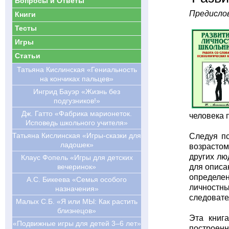
Вопросы и Ответы
Предислов
Книги
Тесты
Игры
Статьи
Татьяна Кислинская «Гениальность
на кончиках пальцев»
Ингрид Бауэр «Жизнь без
подгузников!»
Дж. Гатто «Фабрика марионеток.
человека 
Исповедь школьного учителя»
Татьяна Кислинская «Игры-сказки для
Следуя пс
ладошек»
возрастом
других лю
Клаус Фопель «Игры для детских
вечеринок»
для описа
определен
А.С. Бикеева «Семья особого
личностны
назначения»
следовате
Малых С.Б. «Я или МЫ: Как растить
близнецов»
Эта книг
«Подвижные игры для детей 3–6 лет»
построенн