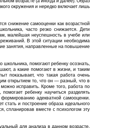
ьном возрасте (а иногда и далее). Образ
зкого окружения и нередко включает лишь
ется снижение самооценки как возрастной
кольника, часто резко снижается. Дети
дам, малейшая неуспешность в учебе или
ереживаний. В этой ситуации необходима
щие занятия, направленные на повышение
 школьника, помогают ребенку осознать,
шают, а какие помогают в жизни, и таким
ыт показывает, что такая работа очень
им открытием то, что он — разный, что в
 можно исправить. Кроме того, работа по
 помогает ребенку научиться разделять
т формированию адекватной самооценки.
т стать и построение образа идеального
ся, спланировав вместе с психологом эту
уальный для анализа в данном возрасте.