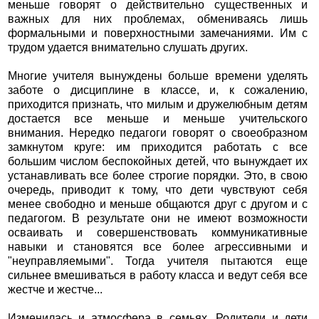
меньше говорят о действительно существенных и
важных для них проблемах, обмениваясь лишь
формальными и поверхностными замечаниями. Им с
трудом удается внимательно слушать других.
Многие учителя вынуждены больше времени уделять
заботе о дисциплине в классе, и, к сожалению,
приходится признать, что милым и дружелюбным детям
достается все меньше и меньше учительского
внимания. Нередко педагоги говорят о своеобразном
замкнутом круге: им приходится работать с все
большим числом беспокойных детей, что вынуждает их
устанавливать все более строгие порядки. Это, в свою
очередь, приводит к тому, что дети чувствуют себя
менее свободно и меньше общаются друг с другом и с
педагогом. В результате они не имеют возможности
осваивать и совершенствовать коммуникативные
навыки и становятся все более агрессивными и
"неуправляемыми". Тогда учителя пытаются еще
сильнее вмешиваться в работу класса и ведут себя все
жестче и жестче...
Изменилась и атмосфера в семьях. Родители и дети