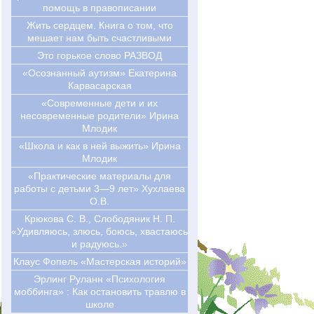
помощь в правописании
Жить сердцем. Книга о том, что
мешает нам быть счастливыми
Это горькое слово РАЗВОД
«Осознанный аутизм» Екатерина
Карвасарская
«Современные дети и их
несовременные родители» Ирина
Млодик
«Школа и как в ней выжить» Ирина
Млодик
«Практические материалы для
работы с детьми 3—9 лет» Хухлаева
О.В.
Крюкова С. В., Слободяник Н. П.
«Удивляюсь, злюсь, боюсь, хвастаюсь
и радуюсь.»
Клаус Фопель «Мастерская историй»
Эрлинг Руланн «Психология
моббинга» : Как остановить травлю в
школе