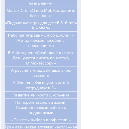
назначения»
Малых С.Б. «Я или МЫ: Как растить
близнецов»
«Подвижные игры для детей 3–6 лет»
К.Фопель
Рабочая тетрадь «Скоро школа» и
Методическое пособие с
пояснениями
Е.А.Хилтунен «Свободное письмо.
Дети учатся писать по методу
М.Монтессори»
Агрессия в младшем школьном
возрасте
К.Фопель «Как научить детей
сотрудничать?»
Развитие личности школьника
На пороге взрослой жизни:
Психологическая работа с
подростками
«Секреты выбора профессии.»
Грамматическая аптечка: неотложная