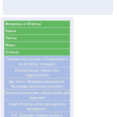
Вопросы и Ответы
Книги
Тесты
Игры
Статьи
Татьяна Кислинская «Гениальность
на кончиках пальцев»
Ингрид Бауэр «Жизнь без
подгузников!»
Дж. Гатто «Фабрика марионеток.
Исповедь школьного учителя»
Татьяна Кислинская «Игры-сказки для
ладошек»
Клаус Фопель «Игры для детских
вечеринок»
А.С. Бикеева «Семья особого