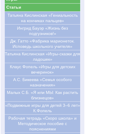
Статьи
Татьяна Кислинская «Гениальность
на кончиках пальцев»
Ингрид Бауэр «Жизнь без
подгузников!»
Дж. Гатто «Фабрика марионеток.
Исповедь школьного учителя»
Татьяна Кислинская «Игры-сказки для
ладошек»
Клаус Фопель «Игры для детских
вечеринок»
А.С. Бикеева «Семья особого
назначения»
Малых С.Б. «Я или МЫ: Как растить
близнецов»
«Подвижные игры для детей 3–6 лет»
К.Фопель
Рабочая тетрадь «Скоро школа» и
Методическое пособие с
пояснениями