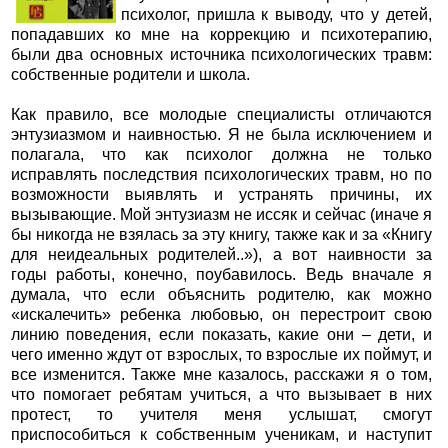
психолог, пришла к выводу, что у детей,
попадавших ко мне на коррекцию и психотерапию,
были два основных источника психологических травм:
собственные родители и школа.
Как правило, все молодые специалисты отличаются
энтузиазмом и наивностью. Я не была исключением и
полагала, что как психолог должна не только
исправлять последствия психологических травм, но по
возможности выявлять и устранять причины, их
вызывающие. Мой энтузиазм не иссяк и сейчас (иначе я
бы никогда не взялась за эту книгу, также как и за «Книгу
для неидеальных родителей..»), а вот наивности за
годы работы, конечно, поубавилось. Ведь вначале я
думала, что если объяснить родителю, как можно
«искалечить» ребенка любовью, он перестроит свою
линию поведения, если показать, какие они – дети, и
чего именно ждут от взрослых, то взрослые их поймут, и
все изменится. Также мне казалось, расскажи я о том,
что помогает ребятам учиться, а что вызывает в них
протест, то учителя меня услышат, смогут
приспособиться к собственным ученикам, и наступит