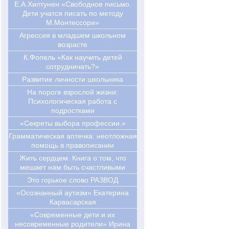
Е.А.Хилтунен «Свободное письмо.
Дети учатся писать по методу
М.Монтессори»
Агрессия в младшем школьном
возрасте
К.Фопель «Как научить детей
сотрудничать?»
Развитие личности школьника
На пороге взрослой жизни:
Психологическая работа с
подростками
«Секреты выбора профессии.»
Грамматическая аптечка: неотложная
помощь в правописании
Жить сердцем. Книга о том, что
мешает нам быть счастливыми
Это горькое слово РАЗВОД
«Осознанный аутизм» Екатерина
Карвасарская
«Современные дети и их
несовременные родители» Ирина