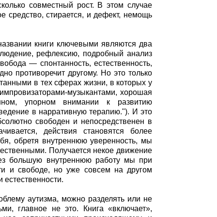
сколько совместный рост. В этом случае
ое средство, стирается, и дефект, немощь
 названии книги ключевыми являются два
аблюдение, рефлексию, подробный анализ
вобода — спонтанность, естественность,
дно противоречит другому. Но это только
танными в тех сферах жизни, в которых у
и импровизаторами-музыкантами, хорошая
шном, упорном внимании к развитию
ведение в нарративную терапию."). И это
абсолютно свободен и непосредственен в
чивается, действия становятся более
бя, обретя внутреннюю уверенность, мы
тественными. Получается некое движение
рез большую внутреннюю работу мы при
и и свободе, но уже совсем на другом
и естественности.
облему аутизма, можно разделять или не
ми, главное не это. Книга «включает»,