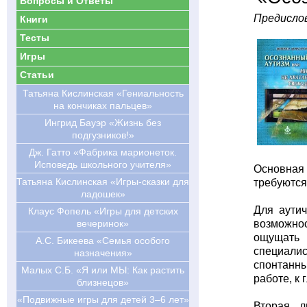
Вопросы и Ответы
Предислов
Книги
Тесты
Игры
Статьи
Татьяна Кислинская «Гениальность
на кончиках пальцев»
Ингрид Бауэр «Жизнь без
подгузников!»
Дж. Гатто «Фабрика марионеток.
Исповедь школьного учителя»
Основная 
Татьяна Кислинская «Игры-сказки для
требуются
ладошек»
Для аутич
Клаус Фопель «Игры для детских
вечеринок»
возможнос
ощущать 
А.С. Бикеева «Семья особого
специали
назначения»
спонтанны
Малых С.Б. «Я или МЫ: Как растить
работе, к
близнецов»
«Подвижные игры для детей 3–6 лет»
Вторая л