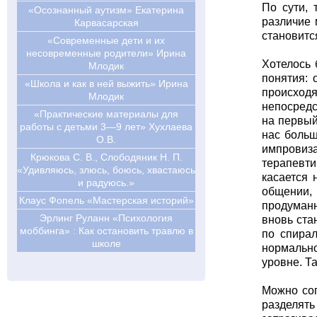
По сути, 
«Осознанный аутизм» Екатерина
различие 
Карвасарская
становитс
«Современные дети и их
несовременные родители» Ирина
Хотелось 
Млодик
понятия: 
«Школа и как в ней выжить» Ирина
происходя
Млодик
непосредс
«Практические материалы для
на первый
работы с детьми 3—9 лет» Хухлаева
нас больш
О.В.
импровиз
Крюкова С. В., Слободяник Н. П.
терапевти
«Удивляюсь, злюсь, боюсь, хвастаюсь
касается 
и радуюсь.»
общении,
Клаус Фопель «Мастерская историй»
продуманн
Эрлинг Руланн «Психология
вновь ста
моббинга» : Как остановить травлю в
по спира
школе
нормальн
уровне. Т
Можно сог
разделять