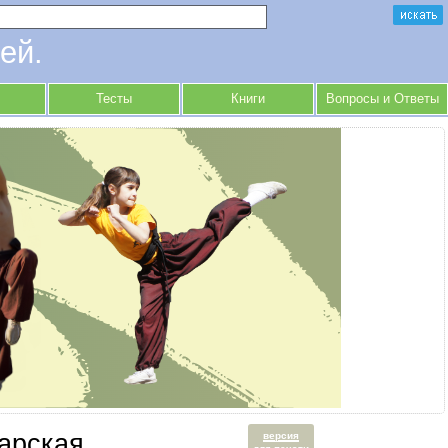
ей.
Тесты
Книги
Вопросы и Ответы
арская
версия