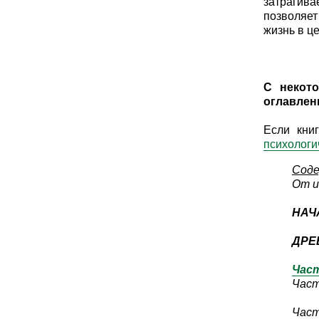
затрагив
позволяет
жизнь в ц
С некот
оглавлен
Если кни
психологи
Соде
От и
НАЧ
ДРЕ
Част
Част
Част