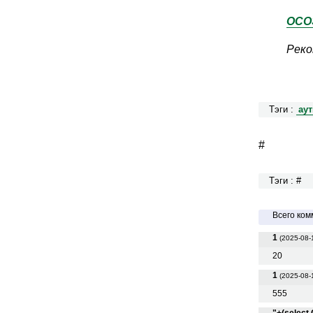
ОСО
Реко
Тэги :
ау
#
Тэги : #
Всего ком
1
(2025-08-
20
1
(2025-08-
555