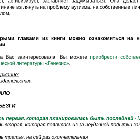
ает, активизирует, заставляет задумываться. Она дела
 иначе взглянуть на проблему аутизма, на собственные л
елом.
орыми главами из книги можно ознакомиться на н
ии
.
га Вас заинтересовала, Вы можете
приобрести собстве
ческой литературы «Генезис»
.
ржание:
здательства
АЛО
БЕЗГИ
ь первая, которая планировалась быть последней
- 
ь вторая, которая появилась из-за неудачной попытки за
ь третья, на сей раз окончательная