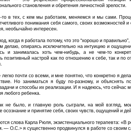
нального становления и обретения личностной зрелости.
-то в тех, с кем мы работаем, меняемся и мы сами. Проц
отчетливого понимания себя самого, своих возможностей и
ия, необычайно интересен.
од, когда я работала потому, что это “хорошо и правильно”,
ем делаю, опираясь исключительно на интуицию и ощущени
ась и занималась хоть чем-нибудь, а не чем-то конкр
ь позитивный настрой как по отношению к себе, так и по о
.
 легко почти со всеми, и мне понятно, что конкретно я дела
твие. Но заниматься я буду по-разному, и объяснять п
 задачи и способы их реализации. И я надеюсь, что сейчас 
ля любого ребенка.
к не было, и главную роль сыграли, на мой взгляд, м
е осознание и принятие себя, своих чувств, ощущений и де
тся слова Карла Рюля, экзистенциального терапевта: «В р
. — О.С.> я существенно продвинулся в работе со своим 