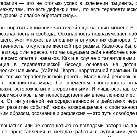
терапия — это не столько успех в излечении пациента, 
между тем, что есть дефект, и тем, что есть терапевтическ
я даром, а слабое обретает силу».
бы обратить внимание читателей еще на один момент. В
осознанность и свобода. Осознанность подразумевает н
щего, учет множества внешних и внутренних факторов. С
твенность, отсутствие жесткой программы. Казалось бы, о
 взгляд. «Интересно, что мы ощущаем себя наиболее спон
е всего опыта и навыков. Как и в случае с талантливым
ация в терапевтической беседе основана на дото
ческих навыков» (Уайт М. "Карты нарративной практики. В
не только терапевтической работы. Маленький ребенок 
 в восприятии мира. Со временем спонтанность утра
ыми, осторожными и стереотипными. И лишь осознав се
новимся открытыми непосредственным впечатлениям и ес
ли. От интуитивной непосредственности в действиях че
ом развитии событий вновь возвращаемся к спонтанност
аким образом, осознание и рефлексия — это путь к свободе 
лашаться или не соглашаться со взглядами автора на пр
 ее представления о методах работы с аутичными деть