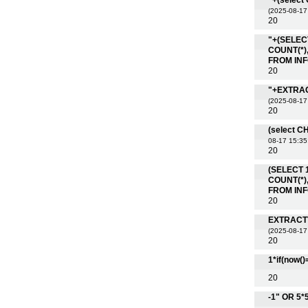
"+(selec
(2025-08-17
20
"+(SELEC
COUNT(*)
FROM IN
20
"+EXTRAC
(2025-08-17
20
(select 
08-17 15:35
20
(SELECT 
COUNT(*)
FROM IN
20
EXTRACTV
(2025-08-17
20
1*if(now()
20
-1" OR 5*