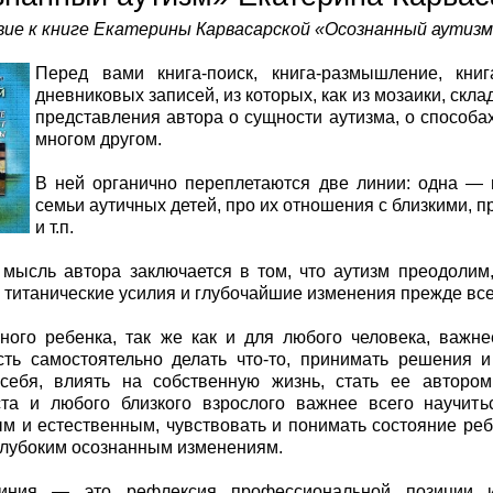
ие к книге Екатерины Карвасарской «Осознанный аутизм
Перед вами книга-поиск, книга-размышление, кни
дневниковых записей, из которых, как из мозаики, ск
представления автора о сущности аутизма, о способа
многом другом.
В ней органично переплетаются две линии: одна — п
семьи аутичных детей, про их отношения с близкими, 
и т.п.
мысль автора заключается в том, что аутизм преодолим,
 титанические усилия и глубочайшие изменения прежде все
ного ребенка, так же как и для любого человека, важне
ть самостоятельно делать что-то, принимать решения и
себя, влиять на собственную жизнь, стать ее автором
ста и любого близкого взрослого важнее всего научи
м и естественным, чувствовать и понимать состояние реб
 глубоким осознанным изменениям.
иния — это рефлексия профессиональной позиции и