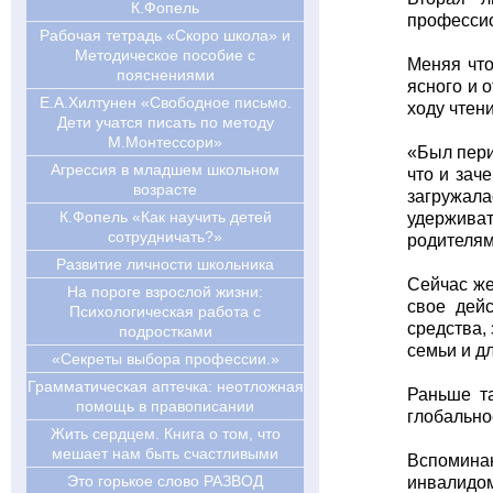
К.Фопель
профессио
Рабочая тетрадь «Скоро школа» и
Методическое пособие с
Меняя что
пояснениями
ясного и 
Е.А.Хилтунен «Свободное письмо.
ходу чтен
Дети учатся писать по методу
М.Монтессори»
«Был пери
Агрессия в младшем школьном
что и зач
возрасте
загружал
К.Фопель «Как научить детей
удерживат
сотрудничать?»
родителям
Развитие личности школьника
Сейчас же
На пороге взрослой жизни:
свое дейс
Психологическая работа с
средства,
подростками
семьи и д
«Секреты выбора профессии.»
Грамматическая аптечка: неотложная
Раньше та
помощь в правописании
глобально
Жить сердцем. Книга о том, что
мешает нам быть счастливыми
Вспоминаю
Это горькое слово РАЗВОД
инвалидом