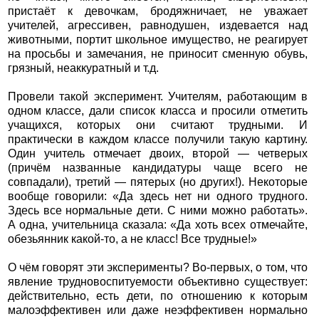
пристаёт к девочкам, бродяжничает, не уважает
учителей, агрессивен, равнодушен, издевается над
животными, портит школьное имущество, не реагирует
на просьбы и замечания, не приносит сменную обувь,
грязный, неаккуратный и т.д.
Провели такой эксперимент. Учителям, работающим в
одном классе, дали список класса и просили отметить
учащихся, которых они считают трудными. И
практически в каждом классе получили такую картину.
Один учитель отмечает двоих, второй — четверых
(причём названные кандидатуры чаще всего не
совпадали), третий — пятерых (но других!). Некоторые
вообще говорили: «Да здесь нет ни одного трудного.
Здесь все нормальные дети. С ними можно работать».
А одна, учительница сказала: «Да хоть всех отмечайте,
обезьянник какой-то, а не класс! Все трудные!»
О чём говорят эти эксперименты? Во-первых, о том, что
явление трудновоспитуемости объективно существует:
действительно, есть дети, по отношению к которым
малоэффективен или даже неэффективен нормально