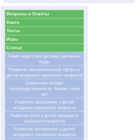
Вопросы и Ответы
Книги
Тесты
Игры
Статьи
Такие недетские детские школьные
беды
Развитие эмоциональной сферы у
детей младшего школьного возраста
Симптомы потери
непосредственности. Кризис семи
лет.
Развитие мышления у детей
младшего школьного возраста
Развитие речи у детей младшего
школьного возраста
Развитие восприятия у детей
младшего школьного возраста