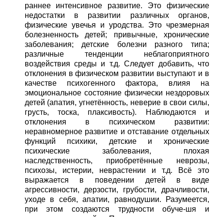
раннее интенсивное развитие. Это физические
недостатки в развитии различных органов,
физические увечья и уродства. Это чрезмерная
болезненность детей; привычные, хронические
заболевания; детские болезни разного типа;
различные тенденции неблагоприятного
воздействия среды и т.д. Следует добавить, что
отклонения в физическом развитии выступают и в
качестве психогенного фактора, влияя на
эмоциональное состояние физически нездоровых
детей (апатия, угнетённость, неверие в свои силы,
грусть, тоска, плаксивость). Наблюдаются и
отклонения в психическом развитии:
неравномерное развитие и отставание отдельных
функций психики, детские и хронические
психические заболевания, плохая
наследственность, приобретённые неврозы,
психозы, истерии, неврастении и т.д. Всё это
выражается в поведении детей в виде
агрессивности, дерзости, грубости, драчливости,
уходе в себя, апатии, равнодушии. Разумеется,
при этом создаются трудности обуче-шя и