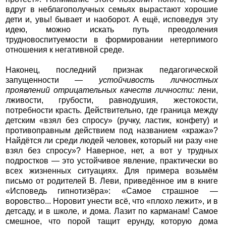
вдруг в неблагополучных семьях вырастают хорошие
дети и, увы! бывает и наоборот. А ещё, исповедуя эту
идею, можно искать путь преодоления
трудновоспитуемости в формировании нетерпимого
отношения к негативной среде.
Наконец, последний признак педагогической
запущенности —
устойчивость личностных
проявлений отрицательных качеств личности:
лени,
лживости, грубости, равнодушия, жестокости,
потребности красть. Действительно, где граница между
детским «взял без спросу» (ручку, ластик, конфету) и
противоправным действием под названием «кража»?
Найдётся ли среди людей человек, который ни разу «не
взял без спросу»? Наверное, нет, а вот у трудных
подростков — это устойчивое явление, практически во
всех жизненных ситуациях. Для примера возьмём
письмо от родителей В. Леви, приведённое им в книге
«Исповедь гипнотизёра»: «Самое страшное —
воровство... Норовит унести всё, что «плохо лежит», и в
детсаду, и в школе, и дома. Лазит по карманам! Самое
смешное, что порой тащит ерунду, которую дома