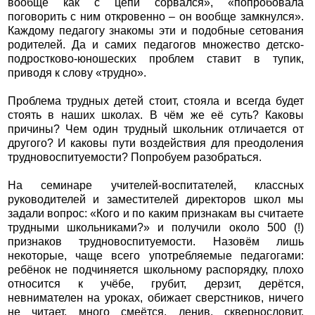
вообще как с цепи сорвался», «попробовала
поговорить с ним откровенно – он вообще замкнулся».
Каждому педагогу знакомы эти и подобные сетования
родителей. Да и самих педагогов множество детско-
подростково-юношеских проблем ставит в тупик,
приводя к слову «трудно».
Проблема трудных детей стоит, стояла и всегда будет
стоять в наших школах. В чём же её суть? Каковы
причины? Чем один трудный школьник отличается от
другого? И каковы пути воздействия для преодоления
трудновоспитуемости? Попробуем разобраться.
На семинаре учителей-воспитателей, классных
руководителей и заместителей директоров школ мы
задали вопрос: «Кого и по каким признакам вы считаете
трудными школьниками?» и получили около 500 (!)
признаков трудновоспитуемости. Назовём лишь
некоторые, чаще всего употребляемые педагогами:
ребёнок не подчиняется школьному распорядку, плохо
относится к учёбе, грубит, дерзит, дерётся,
невнимателен на уроках, обижает сверстников, ничего
не читает, много смеётся, ленив, сквернословит,