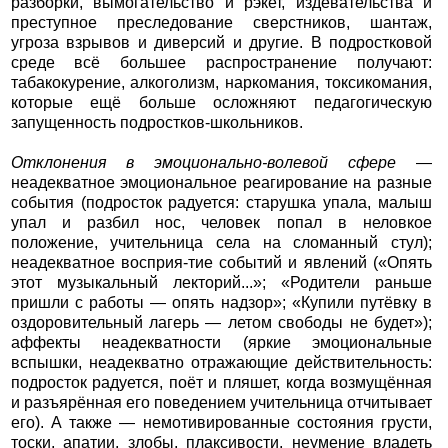
разборки, вымогательство и рэкет, издевательства и
преступное преследование сверстников, шантаж,
угроза взрывов и диверсий и другие. В подростковой
среде всё большее распространение получают:
табакокурение, алкоголизм, наркомания, токсикомания,
которые ещё больше осложняют педагогическую
запущенность подростков-школьников.
Отклонения в эмоционально-волевой сфере
—
неадекватное эмоциональное реагирование на разные
события (подросток радуется: старушка упала, малыш
упал и разбил нос, человек попал в неловкое
положение, учительница села на сломанный стул);
неадекватное восприя-тие событий и явлений («Опять
этот музыкальный лекторий...»; «Родители раньше
пришли с работы — опять надзор»; «Купили путёвку в
оздоровительный лагерь — летом свободы не будет»);
аффекты неадекватности (яркие эмоциональные
вспышки, неадекватно отражающие действительность:
подросток радуется, поёт и пляшет, когда возмущённая
и разъярённая его поведением учительница отчитывает
его). А также — немотивированные состояния грусти,
тоски, апатии, злобы, плаксивости, неумение владеть