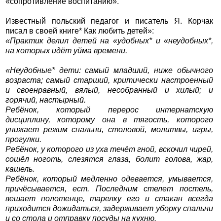
«сопротивление воспитанию».
Известный польский педагог и писатель Я. Корчак
писал в своей книге* Как любить детей»:
«Практик делил детей на «удобных* и «неудобных*,
на которых идёт уйма времени.
«Неудобные* дети: самый младший, ниже обычного
возраста; самый старший, критически настроенный
и своенравный, вялый, несобранный и хилый; и
горячий, настырный.
Ребёнок, который перерос интернатскую
дисциплину, которому она в тягость, которого
унижает режим спальни, столовой, молитвы, игры,
прогулки.
Ребёнок, у которого из уха течёт гной, вскочил чирей,
сошёл ноготь, слезятся глаза, болит голова, жар,
кашель.
Ребёнок, который медленно одевается, умывается,
причёсывается, ест. Последним стелет постель,
вешает полотенце, тарелку его и стакан всегда
приходится дожидаться, задерживает уборку спальни
и со стола и отправку посуды на кухню.