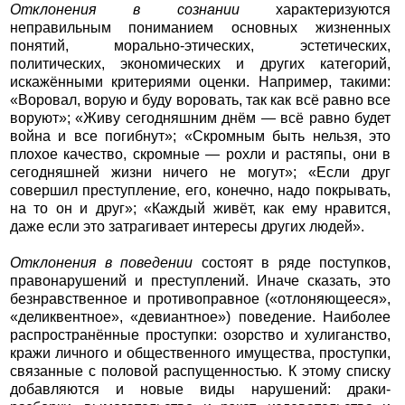
Отклонения в сознании
характеризуются
неправильным пониманием основных жизненных
понятий, морально-этических, эстетических,
политических, экономических и других категорий,
искажёнными критериями оценки. Например, такими:
«Воровал, ворую и буду воровать, так как всё равно все
воруют»; «Живу сегодняшним днём — всё равно будет
война и все погибнут»; «Скромным быть нельзя, это
плохое качество, скромные — рохли и растяпы, они в
сегодняшней жизни ничего не могут»; «Если друг
совершил преступление, его, конечно, надо покрывать,
на то он и друг»; «Каждый живёт, как ему нравится,
даже если это затрагивает интересы других людей».
Отклонения в поведении
состоят в ряде поступков,
правонарушений и преступлений. Иначе сказать, это
безнравственное и противоправное («отлоняющееся»,
«деликвентное», «девиантное») поведение. Наиболее
распространённые проступки: озорство и хулиганство,
кражи личного и общественного имущества, проступки,
связанные с половой распущенностью. К этому списку
добавляются и новые виды нарушений: драки-