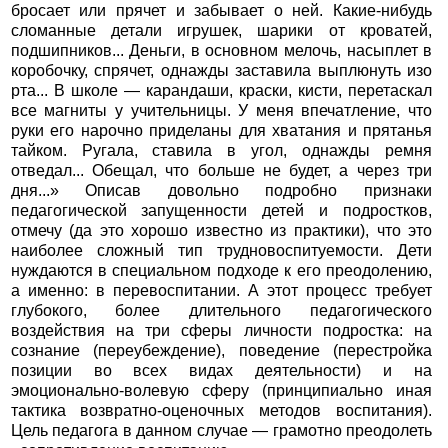
бросает или прячет и забывает о ней. Какие-нибудь
сломанные детали игрушек, шарики от кроватей,
подшипников... Деньги, в основном мелочь, насыплет в
коробочку, спрячет, однажды заставила выплюнуть изо
рта... В школе — карандаши, краски, кисти, перетаскал
все магниты у учительницы. У меня впечатление, что
руки его нарочно приделаны для хватания и прятанья
тайком. Ругала, ставила в угол, однажды ремня
отведал... Обещал, что больше не будет, а через три
дня...» Описав довольно подробно признаки
педагогической запущенности детей и подростков,
отмечу (да это хорошо известно из практики), что это
наиболее сложный тип трудновоспитуемости. Дети
нуждаются в специальном подходе к его преодолению,
а именно: в перевоспитании. А этот процесс требует
глубокого, более длительного педагогического
воздействия на три сферы личности подростка: на
сознание (переубеждение), поведение (перестройка
позиции во всех видах деятельности) и на
эмоционально-волевую сферу (принципиально иная
тактика возвратно-оценочных методов воспитания).
Цель педагога в данном случае — грамотно преодолеть