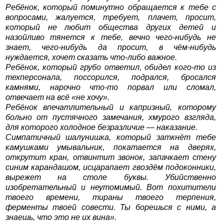
Ребёнок, который поминутно обращается к тебе с
вопросами, жалуется, требует, плачет, просит,
который не любит общества других детей и
назойливо тянется к тебе, вечно чего-нибудь не
знает, чего-нибудь да просит, в чём-нибудь
нуждается, хочет сказать что-либо важное.
Ребёнок, который грубо ответил, обидел кого-то из
техперсонала, поссорился, подрался, бросался
камнями, нарочно что-то порвал или сломал,
отвечает на всё «не хочу».
Ребёнок впечатлительный и капризный, которому
больно от пустячного замечания, хмурого взгляда,
для которого холодное безразличие — наказание.
Симпатичный шалунишка, который заткнёт тебе
камушками умывальник, покатается на дверях,
открутит кран, отвинтит звонок, запачкает стену
синим карандашом, исцарапает гвоздём подоконники,
вырежет на столе буквы. Убийственно
изобретательный и неутомимый. Вот похитители
твоего времени, тираны твоего терпения,
ферменты твоей совести. Ты борешься с ними, а
знаешь, что это не их вина».