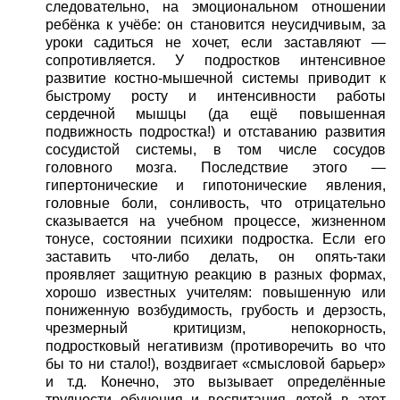
следовательно, на эмоциональном отношении
ребёнка к учёбе: он становится неусидчивым, за
уроки садиться не хочет, если заставляют —
сопротивляется. У подростков интенсивное
развитие костно-мышечной системы приводит к
быстрому росту и интенсивности работы
сердечной мышцы (да ещё повышенная
подвижность подростка!) и отставанию развития
сосудистой системы, в том числе сосудов
головного мозга. Последствие этого —
гипертонические и гипотонические явления,
головные боли, сонливость, что отрицательно
сказывается на учебном процессе, жизненном
тонусе, состоянии психики подростка. Если его
заставить что-либо делать, он опять-таки
проявляет защитную реакцию в разных формах,
хорошо известных учителям: повышенную или
пониженную возбудимость, грубость и дерзость,
чрезмерный критицизм, непокорность,
подростковый негативизм (противоречить во что
бы то ни стало!), воздвигает «смысловой барьер»
и т.д. Конечно, это вызывает определённые
трудности обучения и воспитания детей в этот