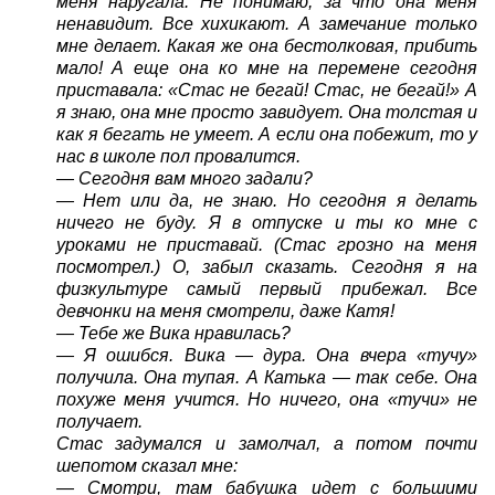
меня наругала. Не понимаю, за что она меня
ненавидит. Все хихикают. А замечание только
мне делает. Какая же она бестолковая, прибить
мало! А еще она ко мне на перемене сегодня
приставала: «Стас не бегай! Стас, не бегай!» А
я знаю, она мне просто завидует. Она толстая и
как я бегать не умеет. А если она побежит, то у
нас в школе пол провалится.
— Сегодня вам много задали?
— Нет или да, не знаю. Но сегодня я делать
ничего не буду. Я в отпуске и ты ко мне с
уроками не приставай. (Стас грозно на меня
посмотрел.) О, забыл сказать. Сегодня я на
физкультуре самый первый прибежал. Все
девчонки на меня смотрели, даже Катя!
— Тебе же Вика нравилась?
— Я ошибся. Вика — дура. Она вчера «тучу»
получила. Она тупая. А Катька — так себе. Она
похуже меня учится. Но ничего, она «тучи» не
получает.
Стас задумался и замолчал, а потом почти
шепотом сказал мне:
— Смотри, там бабушка идет с большими