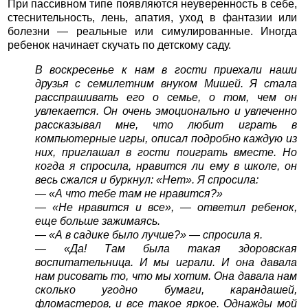
При пассивном типе появляются неуверенность в себе,
стеснительность, лень, апатия, уход в фантазии или
болезни — реальные или симулированные. Иногда
ребенок начинает скучать по детскому саду.
В воскресенье к нам в гости приехали наши
друзья с семилетним внуком Мишей. Я стала
расспрашивать его о семье, о том, чем он
увлекается. Он очень эмоционально и увлеченно
рассказывал мне, что любит играть в
компьютерные игры, описал подробно каждую из
них, приглашал в гости поиграть вместе. Но
когда я спросила, нравится ли ему в школе, он
весь сжался и буркнул: «Нет». Я спросила:
— «А что тебе там не нравится?»
— «Не нравится и все», — ответил ребенок,
еще больше зажимаясь.
— «А в садике было лучше?» — спросила я.
— «Да! Там была такая здоровская
воспитательница. И мы играли. И она давала
нам рисовать то, что мы хотим. Она давала нам
сколько угодно бумаги, карандашей,
фломастеров, и все такое яркое. Однажды мой