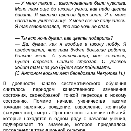
— У меня такие… взволнованные были чувства.
Меня там еще до школы учили, как надо цветы
давать. Я вместо цветов брал зонт. И я маме
давал как учительнице. У меня все не получалось.
Я так взволновался, что всю ночь не спал.
— Ты всю ночь думал, как цветы подарить?
— Да, думал, как я вообще в школу пойду. Я
представлял, что там будут большие ребята,
больше меня. А учительница, мне казалось,
будет строгая. Сильно строгая. С указкой
ходит там и за ухо будет всех поднимать.
(С Антоном восьми лет беседовала Чекунова Н.)
В древности начало систематического обучения
считалось периодом качественного изменения
состояния, своеобразной точкой перехода к новому
состоянию. Помимо начала ученичества такими
точками являлись рождение, взросление, женитьба
(замужество), смерть. Простое сопоставление событий,
которые находятся в одном ряду с началом учения,
подчеркивает то значение, которое придавалось
последнему в традиционной культуре.