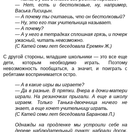
— Нет, есть и бестолковые, ну, например,
Васька Лисицын.
— А почему ты считаешь, что он бестолковый?
— Ну, это его так учительница называет.
— А почему?
— А у него в тетрадках сплошная грязь, и почерк
ужасный, читать невозможно.
(С Катей семи лет беседовала Еремян Ж.)
С другой стороны, младшие школьники — это все еще
дети, которым необходимо играть. Поэтому
невозможность пообщаться, а значит, и поиграть с
ребятами воспринимается остро.
— А в какие игры вы играете?
— Да в разные. В прятки. Вчера в дочки-матери
играли. На резиночках прыгали. А еще в школу
играем. Только Танька-двоечница ничего не
знает, а еще хочет учительницу играть.
(С Катей семи лет беседовала Баранова Л.)
Однажды на продленке мы устроили себе на
дереве наблюдательный пункт: набрали досок,