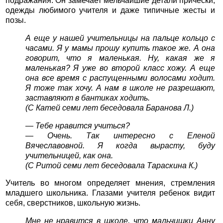
подражания. Он замечает мельчайшие детали прически,
одежды любимого учителя и даже типичные жесты и
позы.
А еще у нашей учительницы на пальце кольцо с
часами. Я у мамы прошу купить такое же. А она
говорит, что я маленькая. Ну, какая же я
маленькая? Я уже во второй класс хожу. А еще
она все время с распущенными волосами ходит.
Я тоже так хочу. А нам в школе не разрешают,
заставляют в бантиках ходить.
(С Катей семи лет беседовала Баранова Л.)
— Тебе нравится учиться?
— Очень. Так интересно с Еленой
Вячеславовной. Я когда вырасту, буду
учительницей, как она.
(С Ритой семи лет беседовала Тараскина К.)
Учитель во многом определяет мнения, стремления
младшего школьника. Глазами учителя ребенок видит
себя, сверстников, школьную жизнь.
Мне не нравится в школе, что мальчишки Анну