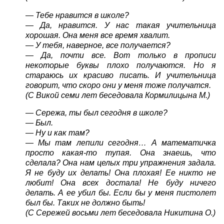
— Тебе нравится в школе?
— Да, нравится. У нас такая учительница
хорошая. Она меня все время хвалит.
— У тебя, наверное, все получается?
— Да, почти все. Вот только в прописи
некоторые буквы плохо получаются. Но я
стараюсь их красиво писать. И учительница
говорит, что скоро они у меня тоже получатся.
(С Викой семи лет беседовала Кормилицына М.)
— Сережа, ты был сегодня в школе?
— Был.
— Ну и как там?
— Мы там лепили сегодня… А математичка
просто какая-то тупая. Она знаешь, что
сделала? Она нам целых три упражнения задала.
Я не буду их делать! Она плохая! Ее никто не
любит! Она всех достала! Не буду ничего
делать. А ее убил бы. Если бы у меня пистолет
был бы. Таких не должно быть!
(С Сережей восьми лет беседовала Никитина О.)