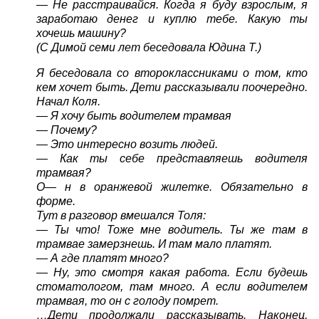
— Не расстраивайся. Когда я буду взрослым, я
заработаю денег и куплю тебе. Какую ты
хочешь машину?
(С Димой семи лет беседовала Юдина Т.)
Я беседовала со второклассниками о том, кто
кем хочет быть. Дети рассказывали поочередно.
Начал Коля.
— Я хочу быть водителем трамвая
— Почему?
— Это интересно возить людей.
— Как ты себе представляешь водителя
трамвая?
О— н в оранжевой жилетке. Обязательно в
форме.
Тут в разговор вмешался Толя:
— Ты что! Тоже мне водитель. Ты же там в
трамвае замерзнешь. И там мало платят.
— А где платят много?
— Ну, это смотря какая работа. Если будешь
стоматологом, там много. А если водителем
трамвая, то он с голоду помрет.
…Дети продолжали рассказывать. Наконец,