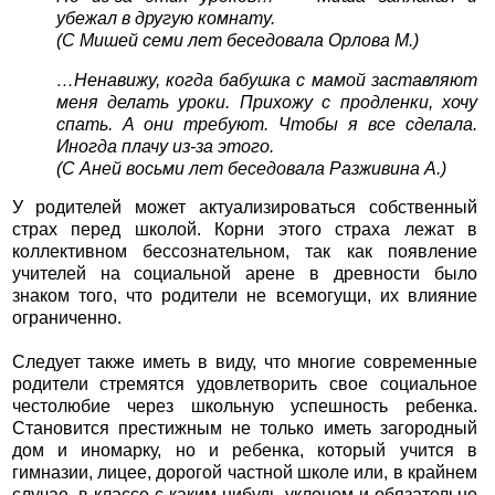
убежал в другую комнату.
(С Мишей семи лет беседовала Орлова М.)
…Ненавижу, когда бабушка с мамой заставляют
меня делать уроки. Прихожу с продленки, хочу
спать. А они требуют. Чтобы я все сделала.
Иногда плачу из-за этого.
(С Аней восьми лет беседовала Разживина А.)
У родителей может актуализироваться собственный
страх перед школой. Корни этого страха лежат в
коллективном бессознательном, так как появление
учителей на социальной арене в древности было
знаком того, что родители не всемогущи, их влияние
ограниченно.
Следует также иметь в виду, что многие современные
родители стремятся удовлетворить свое социальное
честолюбие через школьную успешность ребенка.
Становится престижным не только иметь загородный
дом и иномарку, но и ребенка, который учится в
гимназии, лицее, дорогой частной школе или, в крайнем
случае, в классе с каким-нибудь уклоном и обязательно