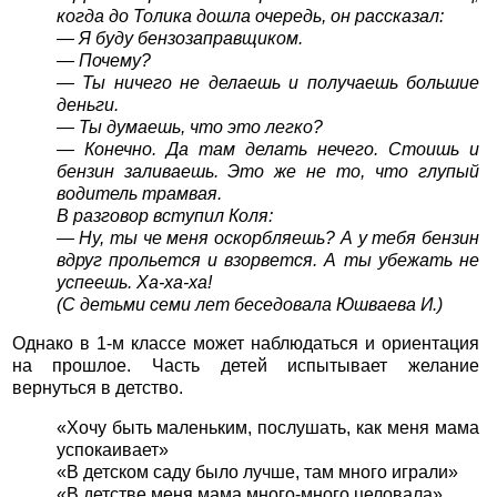
когда до Толика дошла очередь, он рассказал:
— Я буду бензозаправщиком.
— Почему?
— Ты ничего не делаешь и получаешь большие
деньги.
— Ты думаешь, что это легко?
— Конечно. Да там делать нечего. Стоишь и
бензин заливаешь. Это же не то, что глупый
водитель трамвая.
В разговор вступил Коля:
— Ну, ты че меня оскорбляешь? А у тебя бензин
вдруг прольется и взорвется. А ты убежать не
успеешь. Ха-ха-ха!
(С детьми семи лет беседовала Юшваева И.)
Однако в 1-м классе может наблюдаться и ориентация
на прошлое. Часть детей испытывает желание
вернуться в детство.
«Хочу быть маленьким, послушать, как меня мама
успокаивает»
«В детском саду было лучше, там много играли»
«В детстве меня мама много-много целовала».