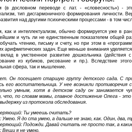
м (в дословном переводе с лат. - «словесность») - э
уализм, тип дисгармоничного формирования личности. В
развития над другими психическими процессами - в том чис
, как и интеллектуализм, обычно формируется уже в ра
ейшим и чуть ли не единственным показателем общей ра
обучать чтению, письму и счету, но при этом в «програ
х арифметических задач. Еще меньше внимания уделяется 
вклад в умственное развитие дошкольника (действия с
ование из кубиков, рисование и пр.). Вследствие этог
ьная сфера, так и мышление.
лет. Он посещает старшую группу детского сада. С про
ь его воспитательница. У нее возникли противоречия 
ельно умным, хотя в детском саду он занимается чу
 что, по словам мамы, главное достижение Олега - это
выдержку из протокола обследования.
еряющий: Ты умеешь считать?
: Умею. Я до ста умею, а дальше не знаю, как. Один, два, т
еряющий: Подожди. Давай считать не просто так, а каки
: Вещи я не умею.