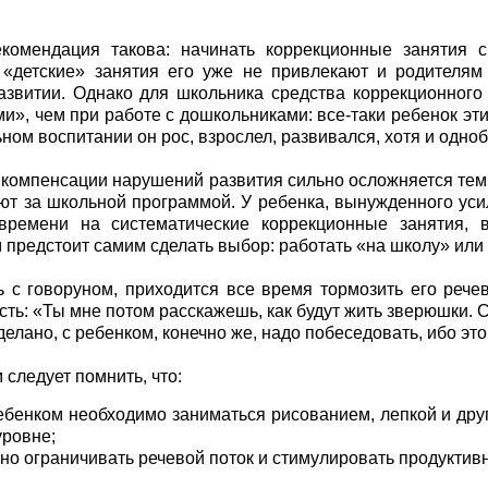
комендация такова: начинать коррекционные занятия с
«детские» занятия его уже не привлекают и родителям
азвитии. Однако для школьника средства коррекционног
и», чем при работе с дошкольниками: все-таки ребенок эти
ном воспитании он рос, взрослел, развивался, хотя и одноб
 компенсации нарушений развития сильно осложняется тем
ют за школьной программой. У ребенка, вынужденного ус
 времени на систематические коррекционные занятия,
 предстоит самим сделать выбор: работать «на школу» или 
 с говоруном, приходится все время тормозить его рече
сть: «Ты мне потом расскажешь, как будут жить зверюшки. С
делано, с ребенком, конечно же, надо побеседовать, ибо эт
 следует помнить, что:
ребенком необходимо заниматься рисованием, лепкой и др
уровне;
жно ограничивать речевой поток и стимулировать продуктив