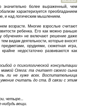
для печати
то значительно более выраженный, чем
ербализм характеризуется преобладанием
ле, и над логическим мышлением.
ннем возрасте. Многие взрослые считают
звитости ребенка. Его как можно раньше
мму обучения» не включают решение даже
тем видам деятельности, которые вносят
 предметами, орудиями, сюжетная игра,
о крайне недостаточно развиваются как
сьбой о психологической консультации
с мамой Олега: та считает своего сына
ть ли не хуже всех. Воспитательница
 умение считать до ста. В связи с этим
ри, четыре...
е-нибудь вещи.