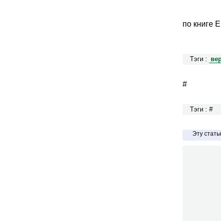
по книге 
Тэги :
ве
#
Тэги : #
Эту стат