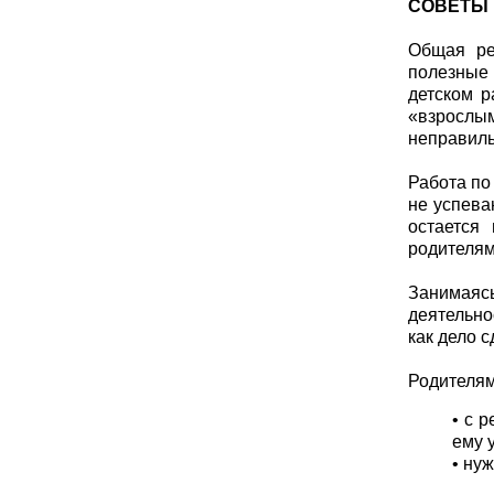
СОВЕТЫ
Общая ре
полезные 
детском р
«взрослым
неправиль
Работа по
не успева
остается
родителям
Занимаясь
деятельно
как дело с
Родителям
• с 
ему 
• ну