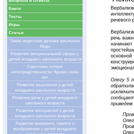
Вопросы и Ответы
Вербализ
Книги
интеллект
Тесты
речевого 
Игры
Вербализм
Статьи
речь важн
Такие недетские детские школьные
начинают 
беды
простейши
Развитие эмоциональной сферы у
основной 
детей младшего школьного возраста
конструир
Симптомы потери
эмоционал
непосредственности. Кризис семи
лет.
Олегу 5 
Развитие мышления у детей
обратилас
младшего школьного возраста
исключит
Развитие речи у детей младшего
сообщает,
школьного возраста
приведем 
Развитие восприятия у детей
Пров
младшего школьного возраста
Олег
Развитие внимания, памяти и
Пров
воображения у детей младшего
Олег