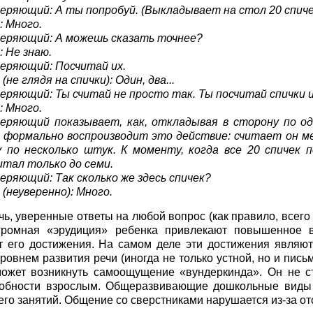
еряющий: А ты попробуй. (Выкладывает на стол 20 спичек
: Много.
еряющий: А можешь сказать точнее?
: Не знаю.
еряющий: Посчитай их.
(не глядя на спички): Один, два...
еряющий: Ты считай не просто так. Ты посчитай спички и 
: Много.
еряющий показывает, как, откладывая в сторону по од
 формально воспроизводит это действие: считает он м
у по несколько штук. К моменту, когда все 20 спичек п
итал только до семи.
еряющий: Так сколько же здесь спичек?
 (неуверенно): Много.
чь, уверенные ответы на любой вопрос (как правило, всег
огромная «эрудиция» ребенка привлекают повышенное 
 его достижения. На самом деле эти достижения являю
ровнем развития речи (иногда не только устной, но и пись
ожет возникнуть самоощущение «вундеркинда». Он не ст
собности взрослым. Общеразвивающие дошкольные виды д
его занятий. Общение со сверстниками нарушается из-за от