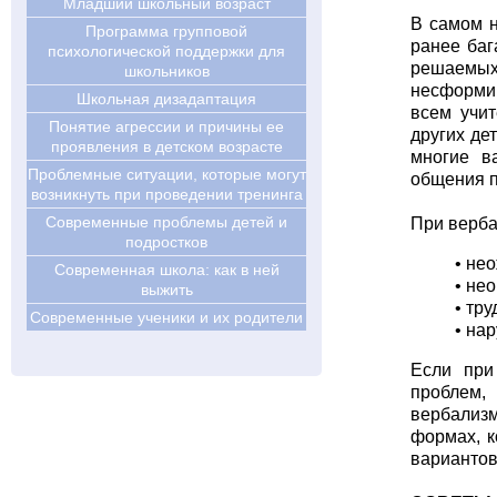
Младший школьный возраст
В самом н
Программа групповой
ранее баг
психологической поддержки для
решаемых 
школьников
несформир
Школьная дизадаптация
всем учит
Понятие агрессии и причины ее
других де
проявления в детском возрасте
многие в
Проблемные ситуации, которые могут
общения п
возникнуть при проведении тренинга
Современные проблемы детей и
При верба
подростков
• не
Современная школа: как в ней
• не
выжить
• тр
Современные ученики и их родители
• на
Если при
проблем, 
вербализм
формах, к
вариантов