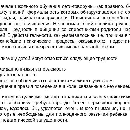
ачале школьного обучения дети-говоруны, как правило,
ажу знаний, формальность которых обнаруживается не ср
задач, начинаются трудности. Проявляется неспособност
ован-ность мышления. Не понимая, в чем причина труднос
еля. Трудности в общении со сверстниками родители ча
тей. В действительности, как указывалось выше, причина в
ажнейшие психические процессы оказываются недостат
рямо связаны с незрелостью эмоциональной сферы.
лизме у детей могут отмечаться следующие трудности:
ожиданно низкая успеваемость;
организованность;
удности в общении со сверстниками и/или с учителем;
рушения правил поведения в школе, связанные с неумение
 интеллектуализме можно ограничиться «косметически
то вербализм требует гораздо более серьезного корре
ом, казалось бы, уделяется очень много внимания, но,
оторые необходимы для полноценного развития ребенка. 
 педагогической запущенности.