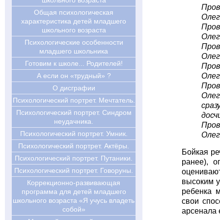
школьного возраста
Пров
Общая психологическая
Олег
характеристика детей младшего
Пров
школьного возраста
Олег
Психологические особенности
Пров
младшего школьника
Олег 
Готовим к школе... Родителей!
Пров
Олег
А если он «трудный» ?
Пров
О дисграфии
Олег
Психологический портрет. Мечтатель.
сраз
Психологический портрет. Синдром
досч
неудачника.
Пров
Психологический портрет. Умник.
Олег
Психологический портрет. Актёры.
Бойкая ре
Психологический портрет. Путаники.
ранее), 
Психологический портрет. Говоруны.
оценивают
высоким у
Коррекционно-развивающая
ребенка м
программа для детей младшего
школьного возраста «Я учусь владеть
свои спо
собой»
арсенала 