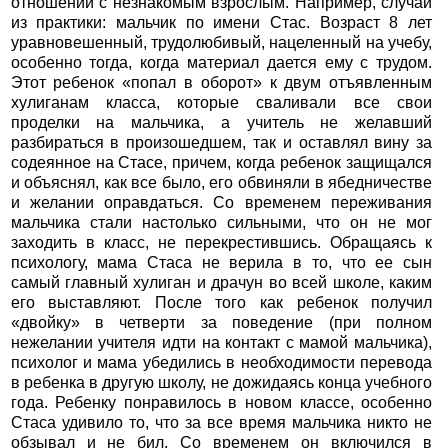
отношений с незнакомым взрослым. Например, случай
из практики: мальчик по имени Стас. Возраст 8 лет
уравновешенный, трудолюбивый, нацеленный на учебу,
особенно тогда, когда материал дается ему с трудом.
Этот ребенок «попал в оборот» к двум отъявленным
хулиганам класса, которые сваливали все свои
проделки на мальчика, а учитель не желавший
разбираться в произошедшем, так и оставлял вину за
содеянное на Стасе, причем, когда ребенок защищался
и объяснял, как все было, его обвиняли в ябедничестве
и желании оправдаться. Со временем переживания
мальчика стали настолько сильными, что он не мог
заходить в класс, не перекрестившись. Обращаясь к
психологу, мама Стаса не верила в то, что ее сын
самый главный хулиган и драчун во всей школе, каким
его выставляют. После того как ребенок получил
«двойку» в четверти за поведение (при полном
нежелании учителя идти на контакт с мамой мальчика),
психолог и мама убедились в необходимости перевода
в ребенка в другую школу, не дожидаясь конца учебного
года. Ребенку понравилось в новом классе, особенно
Стаса удивило то, что за все время мальчика никто не
обзывал и не бил. Со временем он включился в