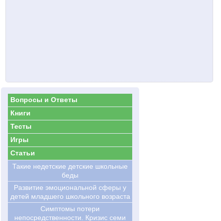
Вопросы и Ответы
Книги
Тесты
Игры
Статьи
Такие недетские детские школьные
беды
Развитие эмоциональной сферы у
детей младшего школьного возраста
Симптомы потери
непосредственности. Кризис семи