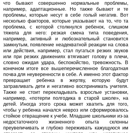
что бывают совершенно нормальные проблемы,
например, адаптационные. Но также бывают и те
проблемы, которые несут в себе голый негатив. Вот
несколько факторов, которые указывают на то, что та
проблема, с которой столкнулся ребенок, слишком
тяжела для него: резкая смена типа поведения,
например, активный и любознательный становится
замкнутым, появление неадекватной реакции на слова
или действия, например, стал пугаться резких звуков
или при резких движениях втягивает голову в плечи,
словно ожидая удара, беспокойство, тревожность. В
конечном итоге все вышеперечисленное благодатная
почва для неуверенности в себе. А именно этот фактор
превращает ребенка в жертву, которую будут
затравливать дети и негативно воспринимать учителя.
Также не стоит перекладывать взрослые установки,
например, «потерпи полгодика в старой школе», на
детей. Иногда этого срока может хватить для того,
чтобы у ребенка начался невроз или сформировалось
стойкое отвращение к учебе. Младшие школьники из-за
недостаточного жизненного опыта склонны
преувеличивать и глубоко переживать кажущуюся им