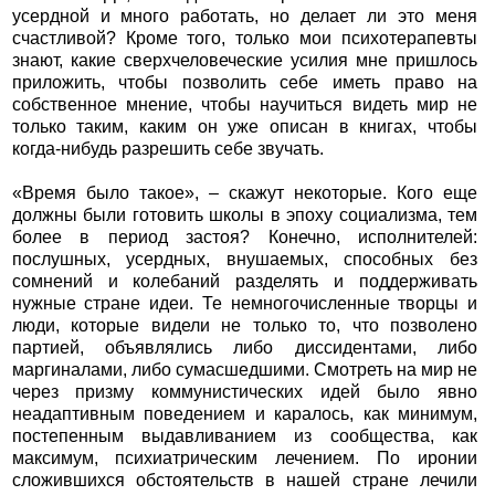
усердной и много работать, но делает ли это меня
счастливой? Кроме того, только мои психотерапевты
знают, какие сверхчеловеческие усилия мне пришлось
приложить, чтобы позволить себе иметь право на
собственное мнение, чтобы научиться видеть мир не
только таким, каким он уже описан в книгах, чтобы
когда-нибудь разрешить себе звучать.
«Время было такое», – скажут некоторые. Кого еще
должны были готовить школы в эпоху социализма, тем
более в период застоя? Конечно, исполнителей:
послушных, усердных, внушаемых, способных без
сомнений и колебаний разделять и поддерживать
нужные стране идеи. Те немногочисленные творцы и
люди, которые видели не только то, что позволено
партией, объявлялись либо диссидентами, либо
маргиналами, либо сумасшедшими. Смотреть на мир не
через призму коммунистических идей было явно
неадаптивным поведением и каралось, как минимум,
постепенным выдавливанием из сообщества, как
максимум, психиатрическим лечением. По иронии
сложившихся обстоятельств в нашей стране лечили