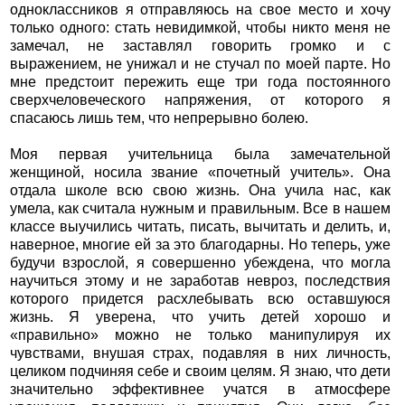
одноклассников я отправляюсь на свое место и хочу
только одного: стать невидимкой, чтобы никто меня не
замечал, не заставлял говорить громко и с
выражением, не унижал и не стучал по моей парте. Но
мне предстоит пережить еще три года постоянного
сверхчеловеческого напряжения, от которого я
спасаюсь лишь тем, что непрерывно болею.
Моя первая учительница была замечательной
женщиной, носила звание «почетный учитель». Она
отдала школе всю свою жизнь. Она учила нас, как
умела, как считала нужным и правильным. Все в нашем
классе выучились читать, писать, вычитать и делить, и,
наверное, многие ей за это благодарны. Но теперь, уже
будучи взрослой, я совершенно убеждена, что могла
научиться этому и не заработав невроз, последствия
которого придется расхлебывать всю оставшуюся
жизнь. Я уверена, что учить детей хорошо и
«правильно» можно не только манипулируя их
чувствами, внушая страх, подавляя в них личность,
целиком подчиняя себе и своим целям. Я знаю, что дети
значительно эффективнее учатся в атмосфере