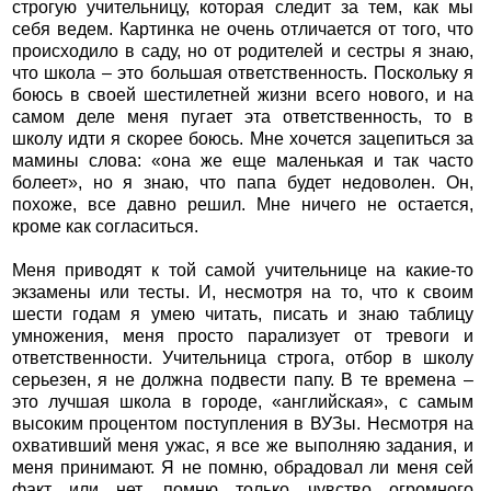
строгую учительницу, которая следит за тем, как мы
себя ведем. Картинка не очень отличается от того, что
происходило в саду, но от родителей и сестры я знаю,
что школа – это большая ответственность. Поскольку я
боюсь в своей шестилетней жизни всего нового, и на
самом деле меня пугает эта ответственность, то в
школу идти я скорее боюсь. Мне хочется зацепиться за
мамины слова: «она же еще маленькая и так часто
болеет», но я знаю, что папа будет недоволен. Он,
похоже, все давно решил. Мне ничего не остается,
кроме как согласиться.
Меня приводят к той самой учительнице на какие-то
экзамены или тесты. И, несмотря на то, что к своим
шести годам я умею читать, писать и знаю таблицу
умножения, меня просто парализует от тревоги и
ответственности. Учительница строга, отбор в школу
серьезен, я не должна подвести папу. В те времена –
это лучшая школа в городе, «английская», с самым
высоким процентом поступления в ВУЗы. Несмотря на
охвативший меня ужас, я все же выполняю задания, и
меня принимают. Я не помню, обрадовал ли меня сей
факт или нет, помню только чувство огромного