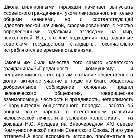
Школа миллионными тиражами начинает выпускать
«советского гражданина», укомплектованного не только
общими знаниями, но и соответствующей
идеологической начинкой, сформированного с жестко
определенными задатками, взглядами на мир,
психологией. Все, кто «не подходили» под заданные
советским государством стандарты, окончательно
истребляются во времена сталинизма.
Каковы же были качества того самого «советского
гражданина»?«Преданность коммунизму и
непримиримость к его врагам, сознание общественного
долга, активное участие в труде на благо общества,
добровольное соблюдение основных правил
человеческого общежития, товарищеская
взаимопомощь, честность и правдивость, нетерпимость
к нарушителям общественного порядка… забота об
общем благе народа, о всестороннем развитии
человеческой личности в условиях коллектива», – из
доклада Н.С. Хрущева на Внеочередном XXI съезде
Коммунистической партии Советского Союза. И это уже
оттепель! А если вспомнить историю, пробежаться по