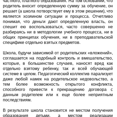
частного, платного образования. На том основании, что
родитель вносит определенную сумму за обучение, он
решает (а школа потворствует ему в этом решении), что
является хозяином ситуации и процесса. Отчетливо
понимая, что деньги дают определенную власть, он
спешит ею воспользоваться, часто совершенно не
разбираясь ни в методологии учебного процесса, ни в
общих принципах обучения, ни в преподавательской
специфике отдельно взятых предметов.
Школа, будучи зависимой от родительских «вложений»,
соглашается на подобный контроль и вмешательство,
которые, в большинстве случаев, наносят вред как
отдельно взятому ребенку, так и всей обучающей
системе в целом. Педагогический коллектив парализует
даже любой намек на родительское недовольство, а
тем более возможность открытого конфликта,
способного привести к прекращению договора с
данным родителем или к еще более неприятным
последствиям.
В результате школа становится не местом получения
образования детьми, а местом реализации