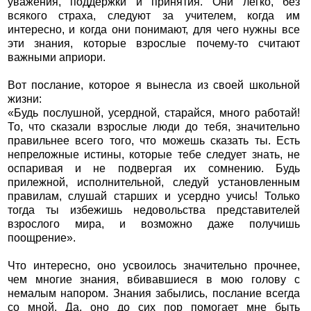
уважения, поддержки и принятия. Они легко, без
всякого страха, следуют за учителем, когда им
интересно, и когда они понимают, для чего нужны все
эти знания, которые взрослые почему-то считают
важными априори.
Вот послание, которое я вынесла из своей школьной
жизни:
«Будь послушной, усердной, старайся, много работай!
То, что сказали взрослые люди до тебя, значительно
правильнее всего того, что можешь сказать ты. Есть
непреложные истины, которые тебе следует знать, не
оспаривая и не подвергая их сомнению. Будь
прилежной, исполнительной, следуй установленным
правилам, слушай старших и усердно учись! Только
тогда ты избежишь недовольства представителей
взрослого мира, и возможно даже получишь
поощрение».
Что интересно, оно усвоилось значительно прочнее,
чем многие знания, вбивавшиеся в мою голову с
немалым напором. Знания забылись, послание всегда
со мной. Да, оно до сих пор помогает мне быть