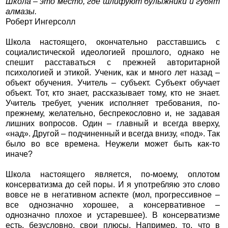
Школа – это место, где шлифуют булыжники и губят
алмазы.
Роберт Ингерсолл
Школа настоящего, окончательно расставшись с
социалистической идеологией прошлого, однако не
спешит расставаться с прежней авторитарной
психологией и этикой. Ученик, как и много лет назад –
объект обучения. Учитель – субъект. Субъект обучает
объект. Тот, кто знает, рассказывает тому, кто не знает.
Учитель требует, ученик исполняет требования, по-
прежнему, желательно, беспрекословно и, не задавая
лишних вопросов. Один – главный и всегда вверху,
«над». Другой – подчиненный и всегда внизу, «под». Так
было во все времена. Неужели может быть как-то
иначе?
Школа настоящего является, по-моему, оплотом
консерватизма до сей поры. И я употребляю это слово
вовсе не в негативном аспекте (мол, прогрессивное –
все однозначно хорошее, а консервативное –
однозначно плохое и устаревшее). В консерватизме
есть, безусловно, свои плюсы. Например, то, что в