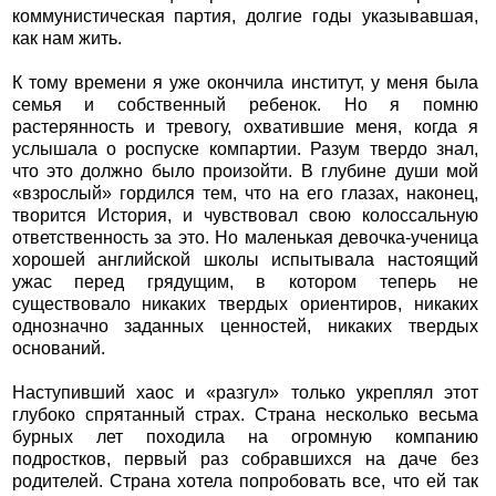
коммунистическая партия, долгие годы указывавшая,
как нам жить.
К тому времени я уже окончила институт, у меня была
семья и собственный ребенок. Но я помню
растерянность и тревогу, охватившие меня, когда я
услышала о роспуске компартии. Разум твердо знал,
что это должно было произойти. В глубине души мой
«взрослый» гордился тем, что на его глазах, наконец,
творится История, и чувствовал свою колоссальную
ответственность за это. Но маленькая девочка-ученица
хорошей английской школы испытывала настоящий
ужас перед грядущим, в котором теперь не
существовало никаких твердых ориентиров, никаких
однозначно заданных ценностей, никаких твердых
оснований.
Наступивший хаос и «разгул» только укреплял этот
глубоко спрятанный страх. Страна несколько весьма
бурных лет походила на огромную компанию
подростков, первый раз собравшихся на даче без
родителей. Страна хотела попробовать все, что ей так