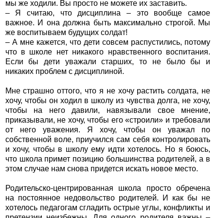
мы же ходили. Вы просто не можете их заставить.
– Я считаю, что дисциплина – это вообще самое
важное. И она должна быть максимально строгой. Мы
же воспитываем будущих солдат!
– А мне кажется, что дети совсем распустились, потому
что в школе нет никакого нравственного воспитания.
Если бы дети уважали старших, то не было бы и
никаких проблем с дисциплиной.
Мне страшно оттого, что я не хочу растить солдата, не
хочу, чтобы он ходил в школу из чувства долга, не хочу,
чтобы на него давили, навязывали свое мнение,
приказывали, не хочу, чтобы его «строили» и требовали
от него уважения. Я хочу, чтобы он уважал по
собственной воле, приучился сам себя контролировать
и хочу, чтобы в школу ему идти хотелось. Но я боюсь,
что школа примет позицию большинства родителей, а в
этом случае нам снова придется искать новое место.
Родительско-центрированная школа просто обречена
на постоянное недовольство родителей. И как бы не
хотелось педагогам сгладить острые углы, конфликты и
претензии неизбежны. Для одного родителя важны –