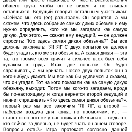
общего круга, чтобы он не видел и не слышал
оставшихся. Ведущий говорит остальным участникам:
«Сейчас мы его (ее) разыграем. Он вернется, а мы
скажем, что здесь собрание самых диких обезьян и ему
нужно определить, кого же мы загадали как самую
дикую. Для этого, — скажет ему ведущий, — он должен
спросить: “Кто здесь самая дикая обезьяна?” Вы все
должны закричать: “Я! Я!” С двух попыток он должен
будет угадать, кто же эта обезьяна. А самая дикая — эта
та, кто громче всех кричит и сильнее всех бьет себя
кулаком в грудь. Итак, две попытки. Он будет
спрашивать, а мы кричать. После двух попыток он на
кого-нибудь укажет. Мы все как бы удивимся и скажем,
что он угадал. Тот на кого показали как на самую дикую
обезьяну, выходит. Потом мы кого-то загадаем, вроде
бы по-настоящему, и когда вернется второй ведущий и
начнет спрашивать «Кто здесь самая дикая обезьяна?»,
первый раз мы все закричим “Я! Я!”, а второй —
наберем воздуха для крика, но промолчим, и… —
станет ясно, кто же у нас «дикая обезьяна», – ведь тот,
кто сейчас за дверью, не будет знать о нашем сговоре.
Вопросы есть?» Игра протекает согласно данной