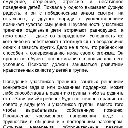
смущение, огорчение, агрессию и негативное
поведение детей. Похвала у одного вызывает бурную
радость, и он с победоносным видом смотрит на
остальных, у другого наряду с удовлетворением
возникает чувство смущения. Неуспешность участника
тренинга отдельные дети встречают равнодушно, а
некоторые — даже со злорадством. Успешность же
кого-либо из ребят может натолкнуться на безразличие
одних и зависть других. Дело не в том, что ребенок не
способен к сопереживанию из-за своего эгоизма. Он
просто не обучен сопереживанию в новых для него
условиях. Психолог должен заниматься развитием
нравственных качеств у детей в группе.
Поведение участников тренинга, занятых решением
конкретной задачи или оказанием поддержки, может
либо способствовать развитию группы, либо затруднять
его. «Зависимый» ребенок будет постоянно спрашивать
совета у ведущего и участников группы, вместо того
чтобы вырабатывать собственную позицию.
Проявление чрезмерного напряжения ведет к
трудностям в общении и к посторонним разговорам.
Скрытые намерения, оборонительные реакции