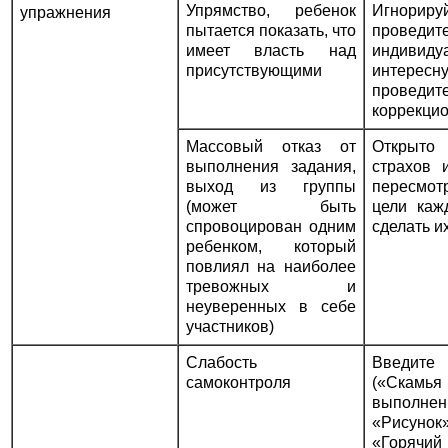
Упрямство, ребенок
Игнориру
упражнения
пытается показать, что
провед
имеет власть над
индивидуа
присутствующими
интересн
проведи
коррекци
Массовый отказ от
Открыто
выполнения задания,
страхов 
выход из группы
пересмот
(может быть
цели каж
спровоцирован одним
сделать и
ребенком, который
повлиял на наиболее
тревожных и
неуверенных в себе
участников)
Слабость
Введите
самоконтроля
(«Скам
выполн
«Рисун
«Горячий 