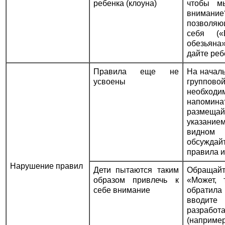
ребенка (клоуна)
чтобы м
внимани
позволя
себя («
обезьяна
дайте реб
Правила еще не
На начал
усвоены
групповой
необхо
напом
размещ
указани
видном
обсужда
правила 
Нарушение правил
Дети пытаются таким
Обращай
образом привлечь к
«Может,
себе внимание
обратила
вводите
разраб
(наприме