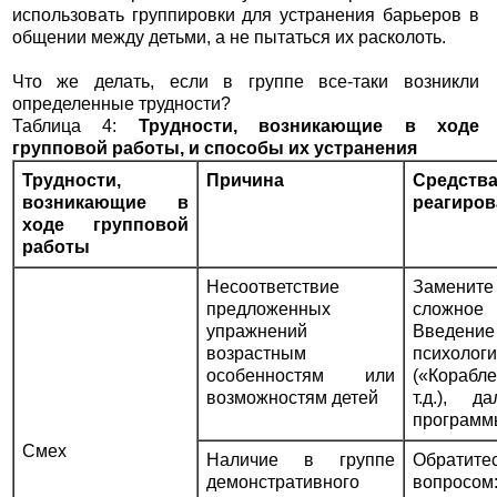
использовать группировки для устранения барьеров в
общении между детьми, а не пытаться их расколоть.
Что же делать, если в группе все-таки возникли
определенные трудности?
Таблица 4:
Трудности, возникающие в ходе
групповой работы, и способы их устранения
Трудности,
Причина
Средств
возникающие в
реагиров
ходе групповой
работы
Несоответствие
Замените
предложенных
сложное
упражнений
Введ
возрастным
психо
особенностям или
(«Корабл
возможностям детей
т.д.), д
программ
Смех
Наличие в группе
Обрати
демонстративного
вопросом