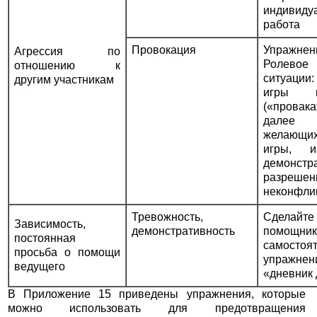
индивиду
работа
Провокация
Упражне
Агрессия по
Ролево
отношению к
ситуации
другим участникам
игры м
(«провака
далее 
желающих
игры, 
демонс
разреше
неконфли
Тревожность,
Сделай
Зависимость,
демонстративность
помощн
постоянная
самосто
просьба о помощи
упражнен
ведущего
«дневник
В Приложение 15 приведены упражнения, которые
можно использовать для предотвращения