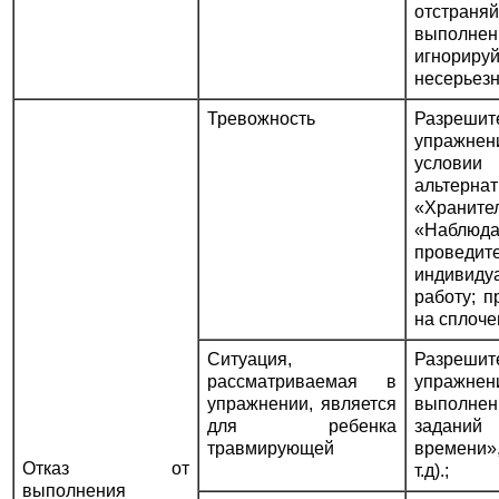
отстра
выполн
игнориру
несерьезн
Тревожность
Разреш
упражнени
услов
альтернат
«Храни
«Наблюд
проведи
индивиду
работу; 
на сплоче
Ситуация,
Разреш
рассматриваемая в
упражн
упражнении, является
выполне
для ребенка
заданий 
травмирующей
времени
Отказ от
т.д).;
выполнения