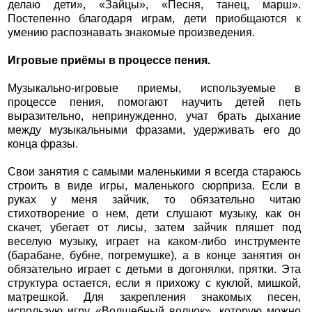
делаю дети», «Зайцы», «Песня, танец, марш».
Постепенно благодаря играм, дети приобщаются к
умению распознавать знакомые произведения.
Игровые приёмы в процессе пения.
Музыкально-игровые приемы, используемые в
процессе пения, помогают научить детей петь
выразительно, непринужденно, учат брать дыхание
между музыкальными фразами, удерживать его до
конца фразы.
Свои занятия с самыми маленькими я всегда стараюсь
строить в виде игры, маленького сюрприза. Если в
руках у меня зайчик, то обязательно читаю
стихотворение о нем, дети слушают музыку, как он
скачет, убегает от лисы, затем зайчик пляшет под
веселую музыку, играет на каком-либо инструменте
(барабане, бубне, погремушке), а в конце занятия он
обязательно играет с детьми в догонялки, прятки. Эта
структура остается, если я прихожу с куклой, мишкой,
матрешкой. Для закрепления знакомых песен,
использую игру «Волшебный волчок», которую можно