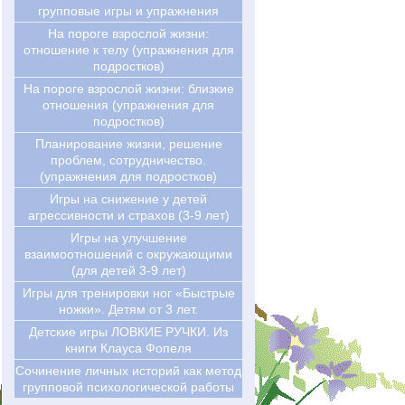
групповые игры и упражнения
На пороге взрослой жизни:
отношение к телу (упражнения для
подростков)
На пороге взрослой жизни: близкие
отношения (упражнения для
подростков)
Планирование жизни, решение
проблем, сотрудничество.
(упражнения для подростков)
Игры на снижение у детей
агрессивности и страхов (3-9 лет)
Игры на улучшение
взаимоотношений с окружающими
(для детей 3-9 лет)
Игры для тренировки ног «Быстрые
ножки». Детям от 3 лет.
Детские игры ЛОВКИЕ РУЧКИ. Из
книги Клауса Фопеля
Сочинение личных историй как метод
групповой психологической работы