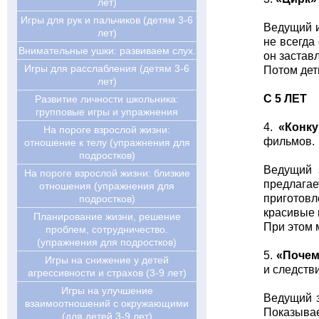
лет)
Игры для рук и пальчиков (детям 3-6
Ведущий и
лет)
не всегда
Внимательные ушки: развиваем слух.
он заставл
Игры для расслабления (детям 3-6
Потом дет
лет)
C 5 ЛЕТ
Развитие личности школьника:
групповые игры и упражнения
4.
«Конк
На пороге взрослой жизни:
фильмов.
отношение к телу (упражнения для
подростков)
Ведущий з
На пороге взрослой жизни: близкие
предлагае
отношения (упражнения для
приготовл
подростков)
красивые и
Планирование жизни, решение
При этом 
проблем, сотрудничество.
(упражнения для подростков)
5.
«Почем
Игры на снижение у детей
и следств
агрессивности и страхов (3-9 лет)
Игры на улучшение
Ведущий з
взаимоотношений с окружающими
Показывае
(для детей 3-9 лет)