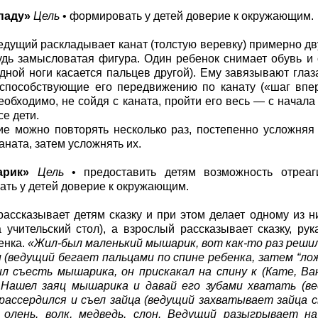
паду»
Цель
• формировать у детей доверие к окружающим.
едущий раскладывает канат (толстую веревку) примерно дв
удь замысловатая фигура. Один ребенок снимает обувь и 
одной ноги касается пальцев другой). Ему завязывают глаз
способствующие его передвижению по канату («шаг впере
еобходимо, не сойдя с каната, пройти его весь — с начал
се дети.
е можно повторять несколько раз, постепенно усложняя
аната, затем усложнять их.
рик»
Цель
• предоставить детям возможность отреаг
ть у детей доверие к окружающим.
ассказывает детям сказку и при этом делает одному из н
 учительский стол), а взрослый рассказывает сказку, р
енка.
«Жил-был маленький мышарик, вот как-то раз решил о
 (ведущий бегает пальцами по спине ребенка, затем “ло
л съесть мышарика, он прискакал на спину к (Кате, Ван
. Нашел заяц мышарика и давай его зубами хватать (в
ассердился и съел зайца (ведущий захватывает зайца с
 олень, волк, медведь, слон. Ведущий разыгрывает н