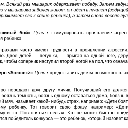
м. Всякий раз мышарик одерживает победу. Затем ведущ
о у мышарика заболел живот, он идет в туалет (ведущи
 прижимает его к спине ребенка), а затем снова весело г
ушиный бой»
Цель
• стимулировать проявление агрес
я ребенка.
страхами часто имеют трудности в проявлении агрессии
е. Двое детей — петушки, — прыгая на одной ноге, дер
к, чтобы соперник наступил второй ногой на пол, что означ
урс <боюсек>»
Цель
• предоставить детям возможность ак
ро передают друг другу мячик. Получивший его должен
 боязнь темноты, боязнь одному оставаться дома, боязнь ва
й мяч, называет какой- нибудь страх, например: «Дети боят
ому ребенку. Тот говорит свою фразу, например: «Дет
у и т.п. Повторяться нельзя. Кто не может быстро прид
тся победитель конкурса — это ребенок, который назовет 