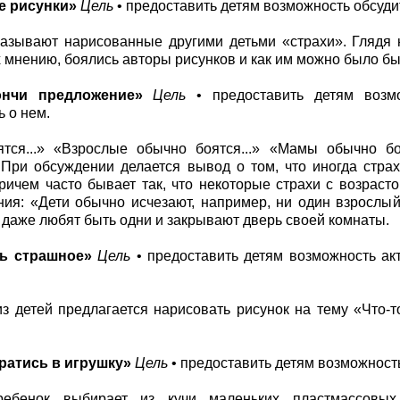
е рисунки»
Цель
• предоставить детям возможность обсудит
азывают нарисованные другими детьми «страхи». Глядя н
их мнению, боялись авторы рисунков и как им можно было бы
ончи предложение»
Цель
• предоставить детям возмо
ь о нем.
тся...» «Взрослые обычно боятся...» «Мамы обычно боя
» При обсуждении делается вывод о том, что иногда стр
ричем часто бывает так, что некоторые страхи с возраст
ия: «Дети обычно исчезают, например, ни один взрослый
 даже любят быть одни и закрывают дверь своей комнаты.
ь страшное»
Цель
• предоставить детям возможность акт
з детей предлагается нарисовать рисунок на тему «Что-т
ратись в игрушку»
Цель
• предоставить детям возможност
ебенок выбирает из кучи маленьких пластмассовых