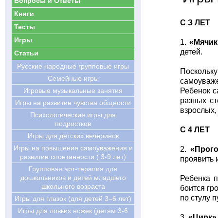
Вопросы и Ответы
Книги
C З ЛЕТ
Тесты
Игры
1.
«Мячик
детей.
Статьи
Русские народные групповые игры
Поскольку
Семейные игры
самоуваже
Игровые музыкальные занятия
Ребенок с
разных ст
Игры на развитие чувства общности
взрослых,
Психологические игры для
подростков
C 4 ЛЕТ
Игры для детских вечеринок
Игры на повышение самоуважения и
2.
«Прого
развитие спонтанности ( 3-9 лет)
проявить 
Групповая арт-терапия для
дошкольников и детей младшего
Ребенка п
школьного возраста
боится гр
по стулу 
Игры для глазок (для детей 3–6 лет)
Игры для ловких ножек (детям 3-6
3.
«Цирк»