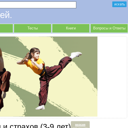
ей.
Тесты
Книги
Вопросы и Ответы
и страхов (3-9 лет)
версия