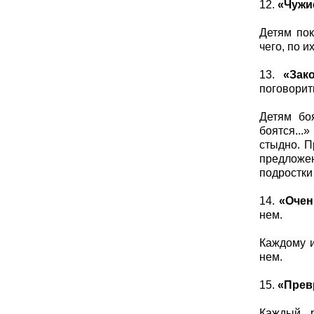
12.
«Чужи
Детям пок
чего, по 
13.
«Зак
поговорит
Детям боя
боятся...
стыдно. П
предложен
подростки
14.
«Очен
нем.
Каждому и
нем.
15.
«Прев
Каждый р