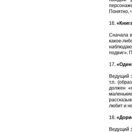
персонаже
Понятно, 
16.
«Книг
Сначала в
какое-либ
наблюдают
подвиг». П
17.
«Оден
Ведущий з
т.п. (обр
должен «
маленькие
рассказыв
любит и не
18.
«Дори
Ведущий з