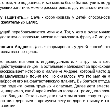
 о том, что подрались, и как можно было бы поступить по-д
ующих занятиях можно рассматривать другие аналогичные 
у защитить...»
Цель
• формировать у детей способност
 желательных целях.
дущий перебрасываются мячиком. Тот, у кого в руках мячик,
достаточно взрослые, можно использовать фразу «Я могу защ
одвига Андрея»
Цель
• формировать у детей способност
 желательных целях.
е можно выполнять индивидуально или в группе, в кот
действующим лицом, а остальные наблюдают за происход
ассказывает историю о мальчике Андрее, который часто др
м мальчиком и побил его. Но оказалось, что это был не 
забросил его на фантастическую планету. Выбраться оттуда
три подвига, очень трудных и опасных. Далее дети вмес
ги, например, как Андрей избавил город от громадного зло
ого бандита. Остальные дети при этом играют сопутствующ
 он жил, деревьев в дремучем лесу по дороге к замку и т.
 занятии.