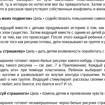
й, ту, в которую он хотел или мог бы превратиться. Затем о
что в рассказе присутствуют собственные конфликты и жела
а моих подвигов»
Цель
• содействовать повышению самоо
едущий вместе с детьми придумывает историю о том, ка
о злое существо. Затем ведущий вместе с одним из детей р
 за тем, как это происходит. После этого каждый ребенок
осле того как рисунки готовы, дети показывают их группе и
ь страшилку»
Цель
• дать детям возможность поработать с
аранее готовит черно-белые рисунки какого-нибудь страш
азец такого рисунка — см. рис. 7 в Приложении). Каждый
одеть его» при помощи пластилина. Ребенок выбирает п
 кусочки и размазывает их внутри контура страшилки. К
ают о них группе. Ведущий стимулирует рассказы своими 
 любит, кого боится, кто боится его? И т.п.
суй страшного»
Цель
• помочь детям в проявлении чувств 
аранее готовит незавершенные черно-белые рисунки стра