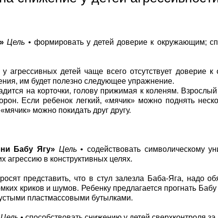
»
Цель
• формировать у детей доверие к окружающим; с
 у агрессивных детей чаще всего отсутствует доверие 
ния, им будет полезно следующее упражнение.
адится на корточки, голову прижимая к коленям. Взрослый 
орон. Если ребенок легкий, «мячик» можно поднять неско
 «мячик» можно покидать друг другу.
ни Бабу Ягу»
Цель
• содействовать символическому ун
их агрессию в конструктивных целях.
росят представить, что в стул залезла Баба-Яга, надо об
омких криков и шумов. Ребенку предлагается прогнать Бабу Я
пустыми пластмассовыми бутылками.
Цель
• способствовать снижению у детей сверхконтроля за