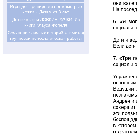
они жалеть
Игры для тренировки ног «Быстрые
На послед
ножки». Детям от 3 лет.
Детские игры ЛОВКИЕ РУЧКИ. Из
6.
«Я мог
книги Клауса Фопеля
социально
Сочинение личных историй как метод
групповой психологической работы
Дети и ве
Если дети 
7.
«Три п
социально
Упражнени
основным 
Ведущий р
незнакомы
Андрея и 
совершит 
эти подви
беспощадн
в котором
отдельном