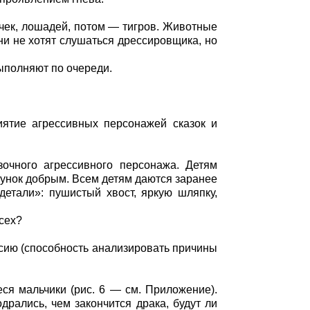
чек, лошадей, потом — тигров. Животные
ни не хотят слушаться дрессировщика, но
ыполняют по очереди.
иятие агрессивных персонажей сказок и
зочного агрессивного персонажа. Детям
исунок добрым. Всем детям даются заранее
етали»: пушистый хвост, яркую шляпку,
сех?
ксию (способность анализировать причины
ся мальчики (рис. 6 — см. Приложение).
дрались, чем закончится драка, будут ли