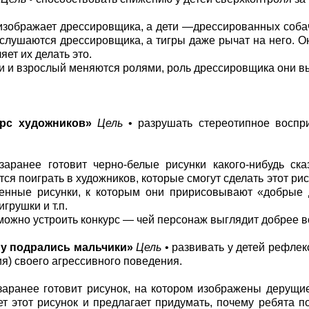
зображает дрессировщика, а дети —дрессированных соба
 слушаются дрессировщика, а тигры даже рычат на него. О
яет их делать это.
и и взрослый меняются ролями, роль дрессировщика они в
урс художников»
Цель
• разрушать стереотипное воспр
аранее готовит черно-белые рисунки какого-нибудь ска
тся поиграть в художников, которые смогут сделать этот р
енные рисунки, к которым они пририсовывают «добрые д
грушки и т.п.
можно устроить конкурс — чей персонаж выглядит добрее в
у подрались мальчики»
Цель
• развивать у детей рефле
ия) своего агрессивного поведения.
аранее готовит рисунок, на котором изображены дерущие
т этот рисунок и предлагает придумать, почему ребята по