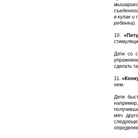
мышарико
съеденног
в кулак и
ребенка).
10.
«Пет
стимуляци
Дети со 
упражнени
сделать та
11.
«Конк
нем.
Дети быст
например,
получивши
мяч друг
следующем
определяе