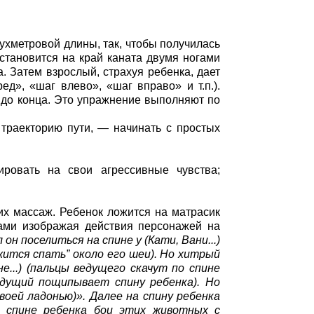
ухметровой длины, так, чтобы получилась
становится на край каната двумя ногами
а. Затем взрослый, страхуя ребенка, дает
д», «шаг влево», «шаг вправо» и т.п.).
а до конца. Это упражнение выполняют по
 траекторию пути, — начинать с простых
ировать на свои агрессивные чувства;
их массаж. Ребенок ложится на матрасик
уками изображая действия персонажей на
н поселиться на спине у (Кати, Вани...)
жится спать” около его шеи). Но хитрый
е...) (пальцы ведущего скачут по спине
едущий пощипывает спину ребенка). Но
воей ладонью)». Далее на спину ребенка
а спине ребенка бои этих животных с