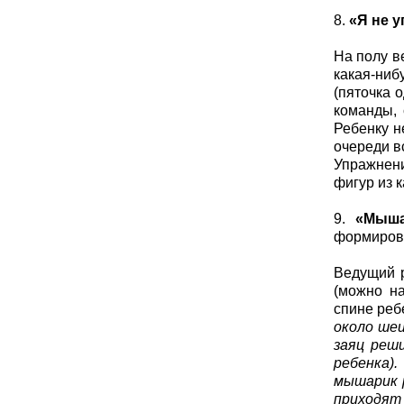
8.
«Я не у
На полу в
какая-ниб
(пяточка 
команды, 
Ребенку н
очереди в
Упражнени
фигур из к
9.
«Мыша
формирова
Ведущий р
(можно на
спине реб
около шеи
заяц реши
ребенка)
мышарик р
приходят