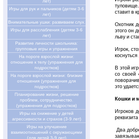
лет)
туловище.
Игры для рук и пальчиков (детям 3-6
ставит в к
лет)
Внимательные ушки: развиваем слух.
Охотник д
Игры для расслабления (детям 3-6
этого он 
лет)
льву и ст
Развитие личности школьника:
групповые игры и упражнения
Игрок, ст
коснуться
На пороге взрослой жизни:
отношение к телу (упражнения для
подростков)
В этой иг
со своей 
На пороге взрослой жизни: близкие
поворачив
отношения (упражнения для
это удает
подростков)
Планирование жизни, решение
Кошки и 
проблем, сотрудничество.
(упражнения для подростков)
Игроков д
Игры на снижение у детей
реквизита 
агрессивности и страхов (3-9 лет)
Игры на улучшение
Два добро
взаимоотношений с окружающими
завязываю
(для детей 3-9 лет)