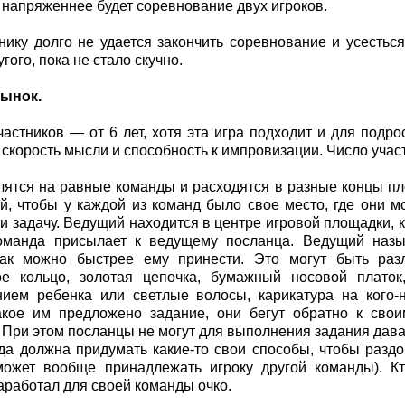
 напряженнее будет соревнование двух игроков.
нику долго не удается закончить соревнование и усестьс
гого, пока не стало скучно.
ынок.
частников — от 6 лет, хотя эта игра подходит и для подро
 скорость мысли и способность к импровизации. Число участ
лятся на равные команды и расходятся в разные концы пл
й, чтобы у каждой из команд было свое место, где они 
и задачу. Ведущий находится в центре игровой площадки, 
оманда присылает к ведущему посланца. Ведущий назы
ак можно быстрее ему принести. Это могут быть раз
ое кольцо, золотая цепочка, бумажный носовой платок
ием ребенка или светлые волосы, карикатура на кого-н
какое им предложено задание, они бегут обратно к св
 При этом посланцы не могут для выполнения задания дават
да должна придумать какие-то свои способы, чтобы разд
может вообще принадлежать игроку другой команды). 
аработал для своей команды очко.