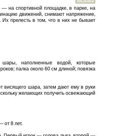
для печати
 — на спортивной площадке, в парке, на
рдинацию движений, снимают напряжение,
 Их прелесть в том, что в них не бывает
 шары, наполненные водой, которые
оков; палка около 60 см длиной; повязка
т висящего шара, затем дают ему в руки
Поскольку желающих получить освежающий
 от 8 лет.
о. Первый игрок — голова льва, второй —