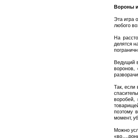
Вороны и
Эта игра 
любого во
На рассто
делятся н
пограничн
Ведущий в
воронов,
разворачи
Так, если
спаситель
воробей,
товарищей
поэтому в
момент, уб
Можно усл
«во….роны