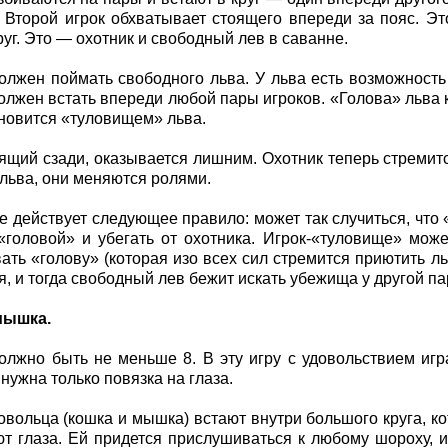
 Второй игрок обхватывает стоящего впереди за пояс. 
руг. Это — охотник и свободный лев в саванне.
олжен поймать свободного льва. У льва есть возможность
должен встать впереди любой пары игроков. «Голова» льва 
ановится «туловищем» льва.
оящий сзади, оказывается лишним. Охотник теперь стремитс
 льва, они меняются ролями.
ре действует следующее правило: может так случиться, что
«головой» и убегать от охотника. Игрок-«туловище» мо
ать «голову» (которая изо всех сил стремится приютить льва
ся, и тогда свободный лев бежит искать убежища у другой па
мышка.
олжно быть не меньше 8. В эту игру с удовольствием игр
нужна только повязка на глаза.
вольца (кошка и мышка) встают внутри большого круга, к
т глаза. Ей придется прислушиваться к любому шороху, 