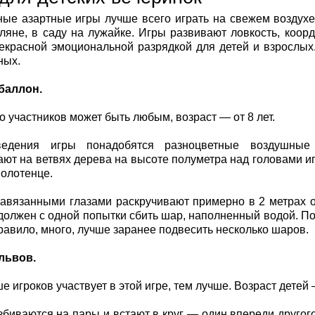
ые азартные игры лучше всего играть на свежем воздухе
ляне, в саду на лужайке. Игры развивают ловкость, коо
екрасной эмоциональной разрядкой для детей и взрослых.
ных.
баллон.
о участников может быть любым, возраст — от 8 лет.
едения игры понадобятся разноцветные воздушные
ют на ветвях дерева на высоте полуметра над головами игр
полотенце.
завязанными глазами раскручивают примерно в 2 метрах о
 должен с одной попытки сбить шар, наполненный водой. 
правило, много, лучше заранее подвесить несколько шаров.
львов.
 игроков участвует в этой игре, тем лучше. Возраст детей —
збиваются на пары и встают в круг — один впереди другог