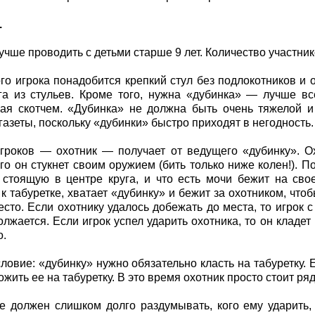
.
лучше проводить с детьми старше 9 лет. Количество участник
го игрока понадобится крепкий стул без подлокотников и о
га из стульев. Кроме того, нужна «дубинка» — лучше все
ая скотчем. «Дубинка» не должна быть очень тяжелой и
газеты, поскольку «дубинки» быстро приходят в негодность.
гроков — охотник — получает от ведущего «дубинку». Охо
ого он стукнет своим оружием (бить только ниже колен!). П
, стоящую в центре круга, и что есть мочи бежит на свое 
к табуретке, хватает «дубинку» и бежит за охотником, чтобы
есто. Если охотнику удалось добежать до места, то игрок 
олжается. Если игрок успел ударить охотника, то он кладет
о.
ловие: «дубинку» нужно обязательно класть на табуретку. 
жить ее на табуретку. В это время охотник просто стоит ряд
е должен слишком долго раздумывать, кого ему ударить, 