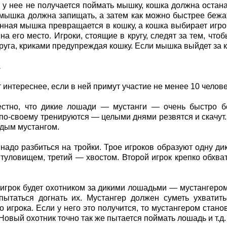
 у нее не получается поймать мышку, кошка должна остана
мышка должна запищать, а затем как можно быстрее бежат
нная мышка превращается в кошку, а кошка выбирает игрок
 на его место. Игроки, стоящие в кругу, следят за тем, ч
руга, криками предупреждая кошку. Если мышка выйдет за к
.
т интереснее, если в ней примут участие не менее 10 челове
естно, что дикие лошади — мустанги — очень быстро бе
по-своему тренируются — целыми днями резвятся и скачут.
дым мустангом.
 надо разбиться на тройки. Трое игроков образуют одну ди
туловищем, третий — хвостом. Второй игрок крепко обхват
игрок будет охотником за дикими лошадьми — мустангером. 
пытаться догнать их. Мустангер должен суметь ухватит
о игрока. Если у него это получится, то мустангером стано
 Новый охотник точно так же пытается поймать лошадь и т.д.