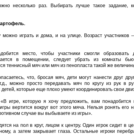
ожно несколько раз. Выбирать лучше такое задание, к
.
картофель.
у можно играть и дома, и на улице. Возраст участников 
добится место, чтобы участники смогли образовать д
гается в помещении, следует убрать из комнаты б
ся теннисный мяч или мяч из пенопласта такой же величин
пасаетесь, что, бросая мяч, дети могут нанести друг др
т.д., можно просто передавать мяч по кругу из рук в р
 детей, которые еще плохо умеют координировать свои дви
«В игре, которую я хочу предложить, вам понадобится 
игры вертится вокруг вот этого мяча. Нельзя ронять его 
противном случае вы выбываете из игры».
дятся на пол в круг, лицом к центру. Один игрок сидит в це
ному, а затем закрывает глаза. Остальные игроки переб