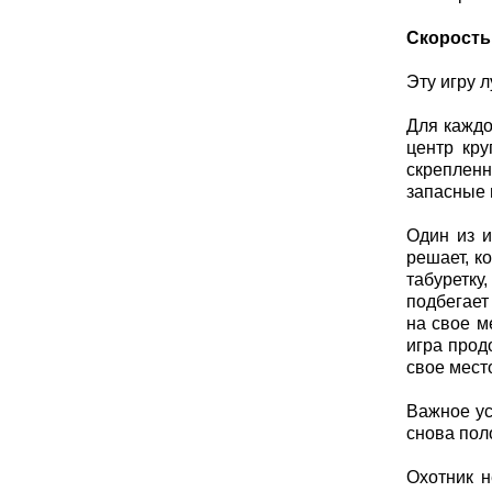
Скорость
Эту игру 
Для каждо
центр кру
скрепленн
запасные 
Один из и
решает, к
табуретку
подбегает 
на свое м
игра прод
свое мест
Важное ус
снова поло
Охотник н