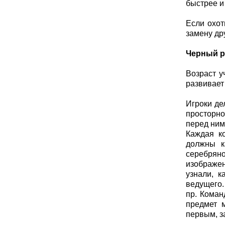
быстрее и
Если охот
замену дру
Черный р
Возраст у
развивает
Игроки де
просторно
перед ним
Каждая к
должны к
серебрян
изображен
узнали, 
ведущего.
пр. Коман
предмет 
первым, з