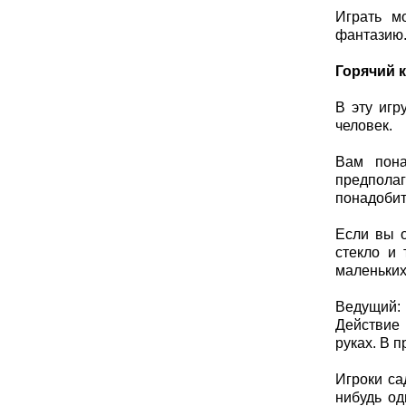
Играть м
фантазию
Горячий 
В эту игр
человек.
Вам пона
предпола
понадобит
Если вы о
стекло и 
маленьких
Ведущий: 
Действие 
руках. В 
Игроки са
нибудь од