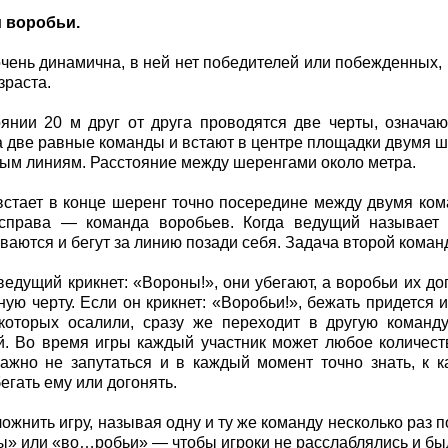
 воробьи.
очень динамична, в ней нет победителей или побежденных, 
зраста.
янии 20 м друг от друга проводятся две черты, означа
а две равные команды и встают в центре площадки двумя ш
ым линиям. Расстояние между шеренгами около метра.
стает в конце шеренг точно посередине между двумя ком
 справа — команда воробьев. Когда ведущий называет
ваются и бегут за линию позади себя. Задача второй коман
 ведущий крикнет: «Вороны!», они убегают, а воробьи их дог
ную черту. Если он крикнет: «Воробьи!», бежать придется 
 которых осалили, сразу же переходит в другую команд
. Во время игры каждый участник может любое количест
ажно не запутаться и в каждый момент точно знать, к 
егать ему или догонять.
ожнить игру, называя одну и ту же команду несколько раз п
» или «во…робьи» — чтобы игроки не расслаблялись и бы