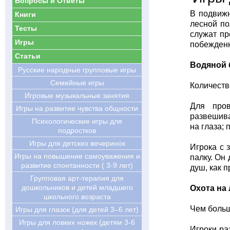
Вопросы и Ответы
В подвижн
Книги
лесной по
Тесты
служат пр
Игры
побежден
Статьи
Водяной 
Русские народные групповые игры
Семейные игры
Количеств
Игровые музыкальные занятия
Для пров
Игры на развитие чувства общности
развешива
Психологические игры для
на глаза; 
подростков
Игры для детских вечеринок
Игрока с 
Игры на повышение самоуважения и
палку. Он
развитие спонтанности ( 3-9 лет)
душ, как 
Групповая арт-терапия для
дошкольников и детей младшего
Охота на 
школьного возраста
Чем больше
Игры для глазок (для детей 3–6 лет)
Игры для ловких ножек (детям 3-6
Игроки ра