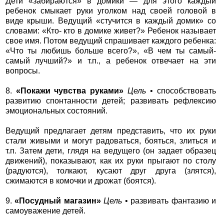
Дети «забираются» в домики — для этого каждый
ребенок смыкает руки уголком над своей головой в
виде крыши. Ведущий «стучится в каждый домик» со
словами: «Кто- кто в домике живет?» Ребенок называет
свое имя. Потом ведущий спрашивает каждого ребенка:
«Что ты любишь больше всего?», «В чем ты самый-
самый лучший?» и т.п., а ребенок отвечает на эти
вопросы.
8.
«Покажи чувства руками»
Цель
• способствовать
развитию спонтанности детей; развивать рефлексию
эмоциональных состояний.
Ведущий предлагает детям представить, что их руки
стали живыми и могут радоваться, бояться, злиться и
т.п. Затем дети, глядя на ведущего (он задает образец
движений), показывают, как их руки прыгают по столу
(радуются), толкают, кусают друг друга (злятся),
сжимаются в комочки и дрожат (боятся).
9.
«Посудный магазин»
Цель
• развивать фантазию и
самоуважение детей.