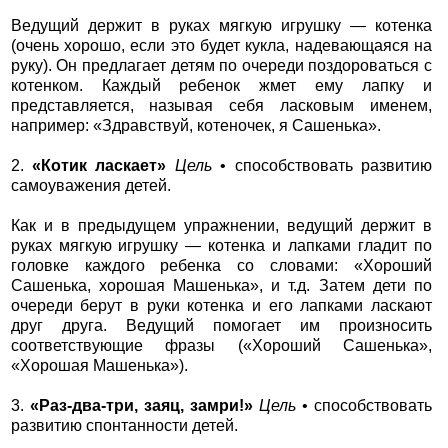
Ведущий держит в руках мягкую игрушку — котенка
(очень хорошо, если это будет кукла, надевающаяся на
руку). Он предлагает детям по очереди поздороваться с
котенком. Каждый ребенок жмет ему лапку и
представляется, называя себя ласковым именем,
например: «Здравствуй, котеночек, я Сашенька».
2.
«Котик ласкает»
Цель
• способствовать развитию
самоуважения детей.
Как и в предыдущем упражнении, ведущий держит в
руках мягкую игрушку — котенка и лапками гладит по
головке каждого ребенка со словами: «Хороший
Сашенька, хорошая Машенька», и т.д. Затем дети по
очереди берут в руки котенка и его лапками ласкают
друг друга. Ведущий помогает им произносить
соответствующие фразы («Хороший Сашенька»,
«Хорошая Машенька»).
3.
«Раз-два-три, заяц, замри!»
Цель
• способствовать
развитию спонтанности детей.