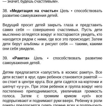
— значит, будешь счастливым».
38.
«Медитация на счастье»
Цель
• способствовать
развитию самоуважения детей.
Ведущий просит детей закрыть глаза и представить
самих себя — совершенно счастливых. Пусть дети
мысленно оглядятся вокруг и постараются увидеть, кто
находится рядом с ними, где все это происходит. Затем
дети берут альбомы и рисуют себя — такими, какими
они себя увидели.
39.
«Ракета»
Цель
• способствовать развитию
самоуважения детей.
Детям предлагается «запустить в космос ракету». Все
дети встают в круг, один ребенок становится ракетой —
он стоит в центре круга. Все дети садятся на корточки и
шепчут «у-у-у». При этом ребенок и группа вокруг него
постепенно приподнимаются, увеличивая громкость
голоса. Затем с громким криком «ух!» все
подпрыгивают и поднимают руки вверх. Ребенку в роли
ракеты предлагается гудеть громче всех и подпрыгнуть