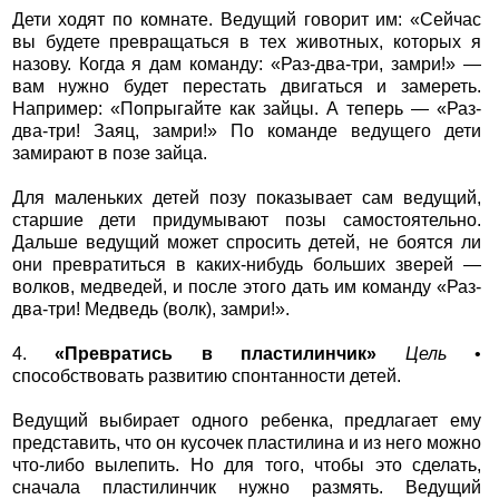
Дети ходят по комнате. Ведущий говорит им: «Сейчас
вы будете превращаться в тех животных, которых я
назову. Когда я дам команду: «Раз-два-три, замри!» —
вам нужно будет перестать двигаться и замереть.
Например: «Попрыгайте как зайцы. А теперь — «Раз-
два-три! Заяц, замри!» По команде ведущего дети
замирают в позе зайца.
Для маленьких детей позу показывает сам ведущий,
старшие дети придумывают позы самостоятельно.
Дальше ведущий может спросить детей, не боятся ли
они превратиться в каких-нибудь больших зверей —
волков, медведей, и после этого дать им команду «Раз-
два-три! Медведь (волк), замри!».
4.
«Превратись в пластилинчик»
Цель
•
способствовать развитию спонтанности детей.
Ведущий выбирает одного ребенка, предлагает ему
представить, что он кусочек пластилина и из него можно
что-либо вылепить. Но для того, чтобы это сделать,
сначала пластилинчик нужно размять. Ведущий