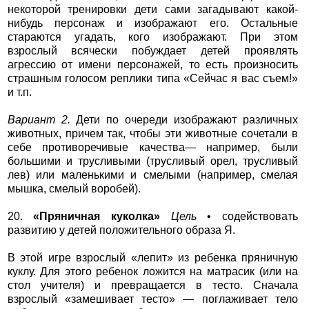
некоторой тренировки дети сами загадывают какой-
нибудь персонаж и изображают его. Остальные
стараются угадать, кого изображают. При этом
взрослый всячески побуждает детей проявлять
агрессию от имени персонажей, то есть произносить
страшным голосом реплики типа «Сейчас я вас съем!»
и т.п.
Вариант 2.
Дети по очереди изображают различных
животных, причем так, чтобы эти животные сочетали в
себе противоречивые качества— например, были
большими и трусливыми (трусливый орел, трусливый
лев) или маленькими и смелыми (например, смелая
мышка, смелый воробей).
20.
«Пряничная куколка»
Цель
• содействовать
развитию у детей положительного образа Я.
В этой игре взрослый «лепит» из ребенка пряничную
куклу. Для этого ребенок ложится на матрасик (или на
стол учителя) и превращается в тесто. Сначала
взрослый «замешивает тесто» — поглаживает тело