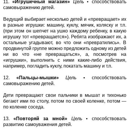
11.
«Игрушечный магазин»
Цель
• способствовать
самовыражению детей.
Ведущий выбирает несколько детей и «превращает» их
в разные игрушки: машину, куклу, мячик, коляску и т.п.
(при этом он шепчет на ушко каждому ребенку, в какую
игрушку тот «превращается»). Ребята изображают их, а
остальные угадывают, во что они «превратились». В
продвинутой группе можно предложить одному из детей
ни во что «не превращаться», а, посмотрев на
«игрушки», выполнить с ними какие-либо действия,
например, погладить куклу, покатать машину и т.п.
12.
«Пальцы-мышки»
Цель
• способствовать
самовыражению детей.
Дети превращают свои пальчики в мышат и тихонько
бегают ими по столу, потом по своей коленке, потом —
по коленке соседа.
13.
«Повторяй за мной»
Цель
• способствовать
развитию самоуважения детей.