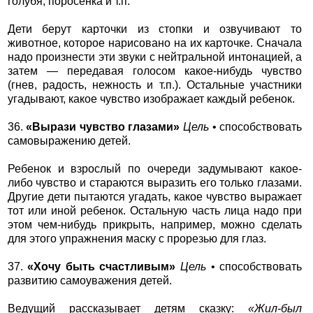
голубя, поросенка и т.п.
Дети берут карточки из стопки и озвучивают то
животное, которое нарисовано на их карточке. Сначала
надо произнести эти звуки с нейтральной интонацией, а
затем — передавая голосом какое-нибудь чувство
(гнев, радость, нежность и т.п.). Остальные участники
угадывают, какое чувство изображает каждый ребенок.
36.
«Вырази чувство глазами»
Цель
• способствовать
самовыражению детей.
Ребенок и взрослый по очереди задумывают какое-
либо чувство и стараются выразить его только глазами.
Другие дети пытаются угадать, какое чувство выражает
тот или иной ребенок. Остальную часть лица надо при
этом чем-нибудь прикрыть, например, можно сделать
для этого упражнения маску с прорезью для глаз.
37.
«Хочу быть счастливым»
Цель
• способствовать
развитию самоуважения детей.
Ведущий рассказывает детям сказку:
«Жил-был