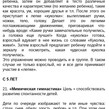
ребенка, затем он добавляет в тесто различные
качества и характеристики (по желанию ребенка), такие
как красота, ум, хорошие друзья и т.п. После этого он
приступает к лепке «куколки»: вылепливает ручки,
ножки, тело, голову. Делает это он легкими
поглаживающими движениями, приговаривая что-
нибудь вроде: «Какие ручки замечательные получились,
а головка еще лучше!» Когда «куколка» готова,
взрослый вдувает в нее жизнь со словами «Куколка,
живи!». Затем взрослый предлагает ребенку подойти к
зеркалу и посмотреть, какая чудесная куколка
получилась.
Это упражнение можно проводить и в группе. В таком
случае не только взрослый, но и все дети принимают
участие в «лепке».
С 5 ЛЕТ
21.
«Мимическая гимнастика»
Цель
• способствовать
развитию спонтанности детей.
Дети по очереди изображают те или иные чувства:
страх, гнев, обиду, злость, любовь и т.п. При этом они