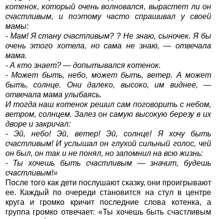
котенок, который очень волновался, вырастет ли он
счастливым, и поэтому часто спрашивал у своей
мамы:
- Мам! Я стану счастливым? ? Не знаю, сыночек. Я бы
очень этого хотела, но сама не знаю, — отвечала
мама.
- А кто знает? — допытывался котенок.
- Может быть, небо, может быть, ветер. А может
быть, солнце. Они далеко, высоко, им виднее, —
отвечала мама улыбаясь.
И тогда наш котенок решил сам поговорить с небом,
ветром, солнцем. Залез он самую высокую березу в их
дворе и закричал:
- Эй, небо! Эй, ветер! Эй, солнце! Я хочу быть
счастливым! И услышал он глухой сильный голос, чей
он был, он так и не понял, но запомнил на всю жизнь:
- Ты хочешь быть счастливым — значит, будешь
счастливым!»
После того как дети послушают сказку, они проигрывают
ее. Каждый по очереди становится на стул в центре
круга и громко кричит последние слова котенка, а
группа громко отвечает: «Ты хочешь быть счастливым