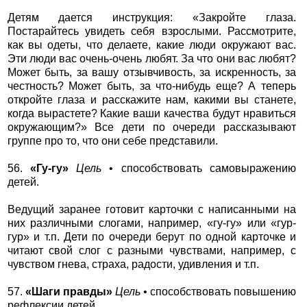
Детям дается инструкция: «Закройте глаза.
Постарайтесь увидеть себя взрослыми. Рассмотрите,
как вы одеты, что делаете, какие люди окружают вас.
Эти люди вас очень-очень любят. За что они вас любят?
Может быть, за вашу отзывчивость, за искренность, за
честность? Может быть, за что-нибудь еще? А теперь
откройте глаза и расскажите нам, какими вы станете,
когда вырастете? Какие ваши качества будут нравиться
окружающим?» Все дети по очереди рассказывают
группе про то, что они себе представили.
56.
«Гу-гу»
Цель
• способствовать самовыражению
детей.
Ведущий заранее готовит карточки с написанными на
них различными слогами, например, «гу-гу» или «гур-
гур» и т.п. Дети по очереди берут по одной карточке и
читают свой слог с разными чувствами, например, с
чувством гнева, страха, радости, удивления и т.п.
57.
«Шаги правды»
Цель
• способствовать повышению
рефлексии детей.