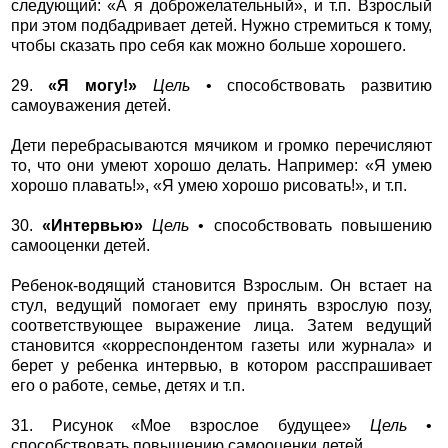
следующий: «А я доброжелательный», и т.п. Взрослый
при этом подбадривает детей. Нужно стремиться к тому,
чтобы сказать про себя как можно больше хорошего.
29.
«Я могу!»
Цель
• способствовать развитию
самоуважения детей.
Дети перебрасываются мячиком и громко перечисляют
то, что они умеют хорошо делать. Например: «Я умею
хорошо плавать!», «Я умею хорошо рисовать!», и т.п.
30.
«Интервью»
Цель
• способствовать повышению
самооценки детей.
Ребенок-водящий становится Взрослым. Он встает на
стул, ведущий помогает ему принять взрослую позу,
соответствующее выражение лица. Затем ведущий
становится «корреспондентом газеты или журнала» и
берет у ребенка интервью, в котором расспрашивает
его о работе, семье, детях и т.п.
31. Рисунок «Мое взрослое будущее»
Цель
•
способствовать повышению самооценки детей.