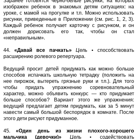
Заранее готовятся черно-белые рисунки, на которых
изображен ребенок в знакомых детям ситуациях: на
уроке, с мамой на прогулке и т.п. Можно использовать
рисунки, приведенные в Приложении (см. рис. 1, 2, 3).
Каждый ребенок получает карточку с рисунком, и он
должен дорисовать его так, чтобы он стал
«неправильным».
44.
«Давай все пачкать»
Цель
• способствовать
расширению ролевого репертуара.
Ведущий просит детей придумать как можно больше
способов испачкать школьную тетрадку (положить на
нее пирожок, вытереть грязные руки и т.п.). Для того
чтобы придать упражнению соревновательный
характер, можно объявить конкурс — кто придумает
больше способов? Вариант этого же упражнения:
ведущий предлагает детям придумать, как за 5 минут
навести самый большой беспорядок в комнате. После
этого дети рисуют придуманное.
45.
«Один день из жизни плохого-хорошего
мальчика (девочки)»
Цель
• содействовать