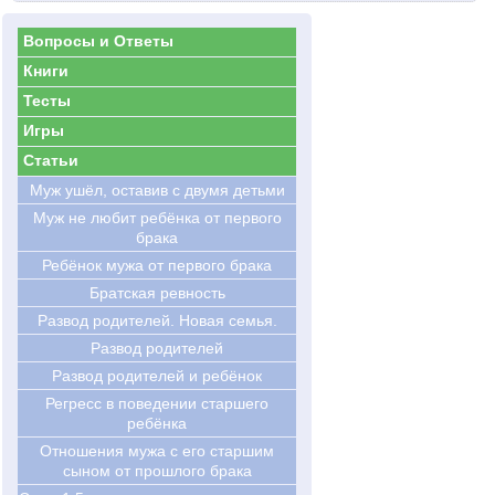
Вопросы и Ответы
Книги
Тесты
Игры
Статьи
Муж ушёл, оставив с двумя детьми
Муж не любит ребёнка от первого
брака
Ребёнок мужа от первого брака
Братская ревность
Развод родителей. Новая семья.
Развод родителей
Развод родителей и ребёнок
Регресс в поведении старшего
ребёнка
Отношения мужа с его старшим
сыном от прошлого брака