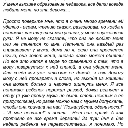
У меня высшее образование педагога, все дети всегда
любили меня, но эта девочка...
Просто поверьте мне, что я очень много времени ей
уделяю - играм, чтению сказок, разговорам, но когда я
понимаю, как тщетны мои усилия, у меня опускаются
руки. Я не могу не сказать, что она не любит меня
или не тянется ко мне. Нет-нет! она каждый раз
спрашивает у мужа, дома ли я, если она проснется
ночью, она зовет меня, иногда даже может обнять!
Но все это капля в море по сравнению с тем, что я
могу повернуться к ней спиной, а она ударит меня.
Или когда мы уже отвозим ее домой, я всю дорогу
могу с ней проиграть в слова, но выходя из машины
она может больно и нарочно щипнуть меня. Я все
понимаю: ребенок пережил развод, дочка ревнует к
отцу (я уже прошу мужа не быть столь нежным в ее
присутствие), но разве можно нам с мужем допускать,
чтобы она кричала на нас! "Пожалуйста, одень носки!"
- "А мне неважно!" и пошла... Нет сил, правд. А как
противно ее все время дергать! За три дня в две
недели ребенка не перевоспитаешь, я понимаю. Но