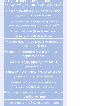
Cыну 1,5 года: никогда не видел отца,
сейчас отец решил начать общаться
Не могу найти общий язык с сыном
мужа от первого брака.
Как объяснить старшему сыну,
почему у него другая фамилия?
Старший сын (6 лет) не смог
подстроиться под мужа.
Муж не ладит с дочерью от первого
брака, ей 10 лет.
Отношение второго мужа с детьми от
первого брака
Дочь (2 года) приходит спать к
родителя
Отношение к новой семье отца его
дочери от первого брака
Нужно ли разрешить ребенку
(4,5года) общаться с отцом.
Как правильно сказать детям о своем
новой спутнице
Как в неполной семье воспитать