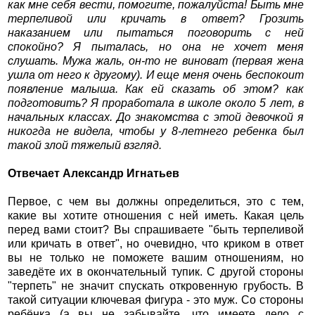
как мне себя вести, помогите, пожалуйста! Быть мне
терпеливой или кричать в ответ? Грозить
наказанием или пытаться поговорить с ней
спокойно? Я пыталась, но она не хочет меня
слушать. Мужа жаль, он-то не виноват (первая жена
ушла от него к другому). И еще меня очень беспокоит
появление малыша. Как ей сказать об этом? как
подготовить? Я проработала в школе около 5 лет, в
начальных классах. До знакомства с этой девочкой я
никогда не видела, чтобы у 8-летнего ребенка был
такой злой тяжелый взгляд.
Отвечает Александр Игнатьев
Первое, с чем вы должны определиться, это с тем,
какие вы хотите отношения с ней иметь. Какая цель
перед вами стоит? Вы спрашиваете "быть терпеливой
или кричать в ответ", но очевидно, что криком в ответ
вы не только не поможете вашим отношениям, но
заведёте их в окончательный тупик. С другой стороны
"терпеть" не значит спускать откровенную грубость. В
такой ситуации ключевая фигура - это муж. Со стороны
ребёнка (а вы не забывайте, что имеете дело с