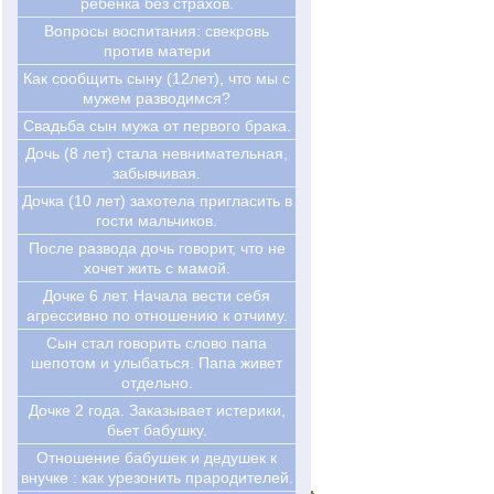
ребенка без страхов.
Вопросы воспитания: свекровь
против матери
Как сообщить сыну (12лет), что мы с
мужем разводимся?
Свадьба сын мужа от первого брака.
Дочь (8 лет) стала невнимательная,
забывчивая.
Дочка (10 лет) захотела пригласить в
гости мальчиков.
После развода дочь говорит, что не
хочет жить с мамой.
Дочке 6 лет. Начала вести себя
агрессивно по отношению к отчиму.
Сын стал говорить слово папа
шепотом и улыбаться. Папа живет
отдельно.
Дочке 2 года. Заказывает истерики,
бьет бабушку.
Отношение бабушек и дедушек к
внучке : как урезонить прародителей.